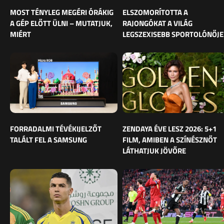
MOST TÉNYLEG MEGÉRI ÓRÁKIG
ELSZOMORÍTOTTA A
A GÉP ELŐTT ÜLNI – MUTATJUK,
RAJONGÓKAT A VILÁG
MIÉRT
LEGSZEXISEBB SPORTOLÓNŐJE
FORRADALMI TÉVÉKIJELZŐT
ZENDAYA ÉVE LESZ 2026: 5+1
TALÁLT FEL A SAMSUNG
FILM, AMIBEN A SZÍNÉSZNŐT
LÁTHATJUK JÖVŐRE