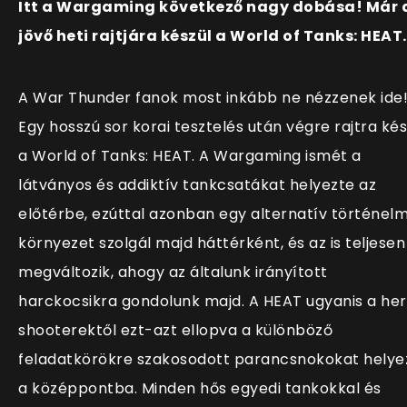
Itt a Wargaming következő nagy dobása! Már 
jövő heti rajtjára készül a World of Tanks: HEAT.
A War Thunder fanok most inkább ne nézzenek ide
Egy hosszú sor korai tesztelés után végre rajtra ké
a World of Tanks: HEAT. A Wargaming ismét a
látványos és addiktív tankcsatákat helyezte az
előtérbe, ezúttal azonban egy alternatív történelm
környezet szolgál majd háttérként, és az is teljesen
megváltozik, ahogy az általunk irányított
harckocsikra gondolunk majd. A HEAT ugyanis a he
shooterektől ezt-azt ellopva a különböző
feladatkörökre szakosodott parancsnokokat helye
a középpontba. Minden hős egyedi tankokkal és