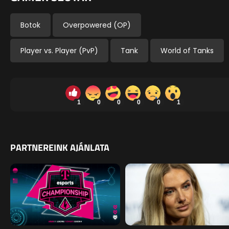
Botok
Overpowered (OP)
Player vs. Player (PvP)
Tank
World of Tanks
1
0
0
0
0
1
PARTNEREINK AJÁNLATA