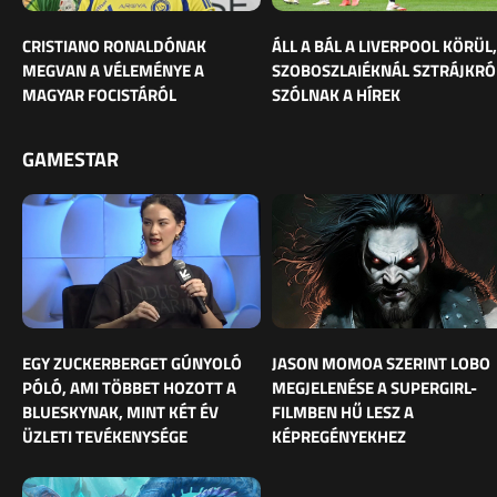
CRISTIANO RONALDÓNAK
ÁLL A BÁL A LIVERPOOL KÖRÜL,
MEGVAN A VÉLEMÉNYE A
SZOBOSZLAIÉKNÁL SZTRÁJKRÓ
MAGYAR FOCISTÁRÓL
SZÓLNAK A HÍREK
GAMESTAR
EGY ZUCKERBERGET GÚNYOLÓ
JASON MOMOA SZERINT LOBO
PÓLÓ, AMI TÖBBET HOZOTT A
MEGJELENÉSE A SUPERGIRL-
BLUESKYNAK, MINT KÉT ÉV
FILMBEN HŰ LESZ A
ÜZLETI TEVÉKENYSÉGE
KÉPREGÉNYEKHEZ