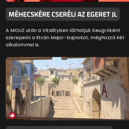
MÉHECSKÉRE CSERÉLI AZ EGERET JL
A MOUZ után a Vitalityben láthatjuk beugróként
szerepelni a litván Major-bajnokot, méghozzá két
alkalommal is.