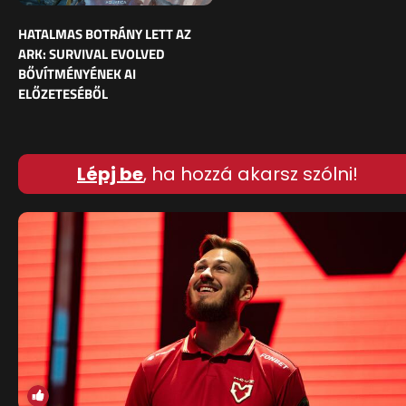
HATALMAS BOTRÁNY LETT AZ
ARK: SURVIVAL EVOLVED
BŐVÍTMÉNYÉNEK AI
ELŐZETESÉBŐL
Lépj be
, ha hozzá akarsz szólni!