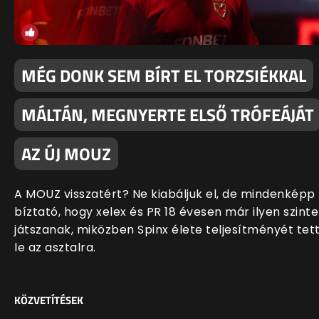
MÉG DONK SEM BÍRT EL TORZSIÉKKAL
MÁLTÁN, MEGNYERTE ELSŐ TRÓFEÁJÁT
AZ ÚJ MOUZ
A MOUZ visszatért? Ne kiabáljuk el, de mindenképp
bíztató, hogy xelex és PR 18 évesen már ilyen szint
játszanak, miközben Spinx élete teljesítményét tet
le az asztalra.
KÖZVETÍTÉSEK