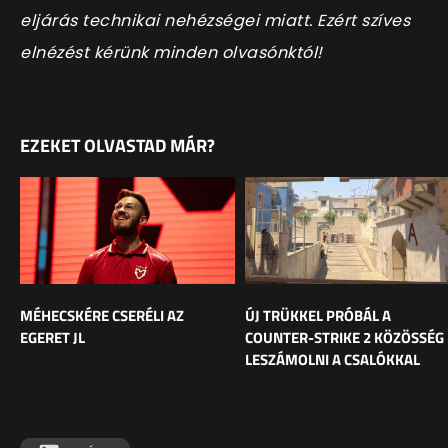
eljárás technikai nehézségei miatt. Ezért szíves
elnézést kérünk minden olvasónktól!
EZEKET OLVASTAD MÁR?
MÉHECSKÉRE CSERÉLI AZ
ÚJ TRÜKKEL PRÓBÁL A
EGERET JL
COUNTER-STRIKE 2 KÖZÖSSÉG
LESZÁMOLNI A CSALÓKKAL