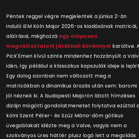
Péntek reggel végre megjelentek a június 2-án
induló IEM Köln Major 2026-os kiadásának matricái,
aláírásai, méghozzá
egy alaposan
megváltoztatott játékbeli élménnyel
karöltve. 
Pick'Emen kívül szinte mindenhez hozzányúlt a Val
idén, így például a klasszikus kapszulák ideje is lejárt
Egy dolog azonban nem változott meg a
matricákban a dinamikus árazás után sem: baromi
jól néznek ki. A budapesti Majorön látott hímzéses
dizájn mögötti gondolatmenetet folytatva ezúttal 
kölni Szent Péter- és Szűz Mária-dóm gótikus
üvegablakait idézte meg a Valve, vagyis nem a
szokványos üres háttér plusz logó lett a megoldás