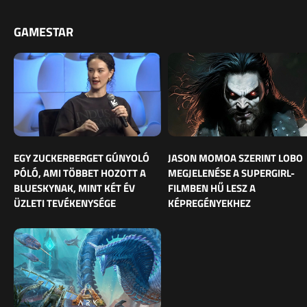
GAMESTAR
EGY ZUCKERBERGET GÚNYOLÓ
JASON MOMOA SZERINT LOBO
PÓLÓ, AMI TÖBBET HOZOTT A
MEGJELENÉSE A SUPERGIRL-
BLUESKYNAK, MINT KÉT ÉV
FILMBEN HŰ LESZ A
ÜZLETI TEVÉKENYSÉGE
KÉPREGÉNYEKHEZ