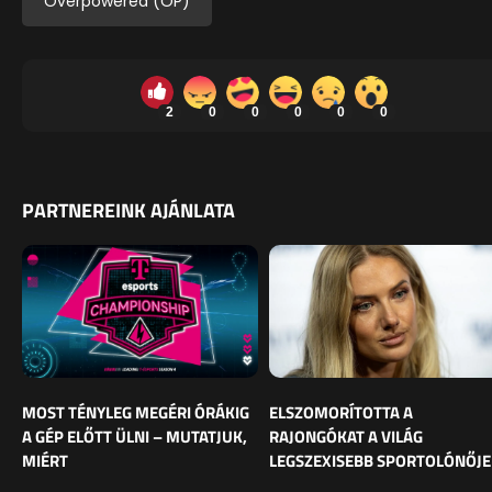
Overpowered (OP)
2
0
0
0
0
0
PARTNEREINK AJÁNLATA
MOST TÉNYLEG MEGÉRI ÓRÁKIG
ELSZOMORÍTOTTA A
A GÉP ELŐTT ÜLNI – MUTATJUK,
RAJONGÓKAT A VILÁG
MIÉRT
LEGSZEXISEBB SPORTOLÓNŐJE