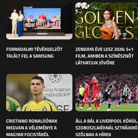
FORRADALMI TÉVÉKIJELZŐT
ZENDAYA ÉVE LESZ 2026: 5+1
TALÁLT FEL A SAMSUNG
FILM, AMIBEN A SZÍNÉSZNŐT
LÁTHATJUK JÖVŐRE
CRISTIANO RONALDÓNAK
ÁLL A BÁL A LIVERPOOL KÖRÜL,
MEGVAN A VÉLEMÉNYE A
SZOBOSZLAIÉKNÁL SZTRÁJKRÓ
MAGYAR FOCISTÁRÓL
SZÓLNAK A HÍREK