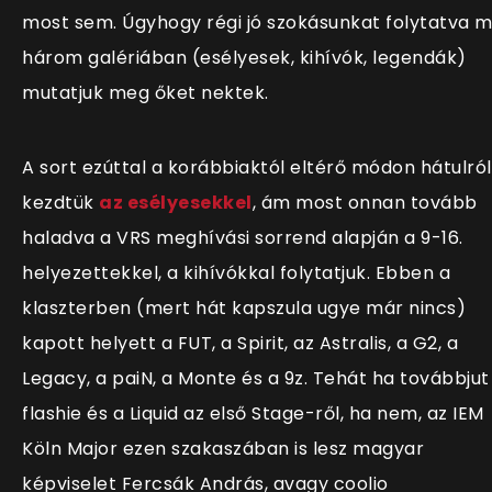
most sem. Úgyhogy régi jó szokásunkat folytatva 
három galériában (esélyesek, kihívók, legendák)
mutatjuk meg őket nektek.
A sort ezúttal a korábbiaktól eltérő módon hátulról
kezdtük
az esélyesekkel
, ám most onnan tovább
haladva a VRS meghívási sorrend alapján a 9-16.
helyezettekkel, a kihívókkal folytatjuk. Ebben a
klaszterben (mert hát kapszula ugye már nincs)
kapott helyett a FUT, a Spirit, az Astralis, a G2, a
Legacy, a paiN, a Monte és a 9z. Tehát ha továbbjut
flashie és a Liquid az első Stage-ről, ha nem, az IEM
Köln Major ezen szakaszában is lesz magyar
képviselet Fercsák András, avagy coolio