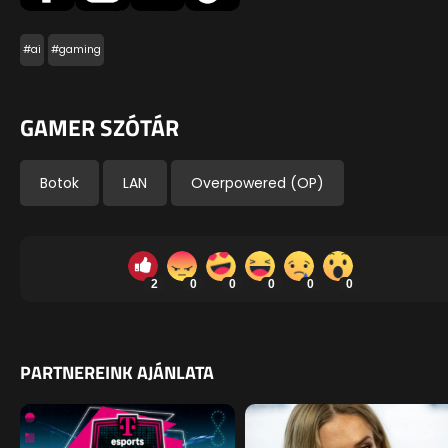
#ai
#gaming
GAMER SZÓTÁR
Botok
LAN
Overpowered (OP)
2
0
0
0
0
0
PARTNEREINK AJÁNLATA