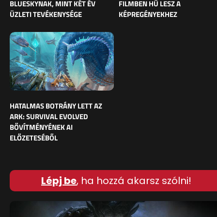
BLUESKYNAK, MINT KÉT ÉV
FILMBEN HŰ LESZ A
ÜZLETI TEVÉKENYSÉGE
KÉPREGÉNYEKHEZ
HATALMAS BOTRÁNY LETT AZ
ARK: SURVIVAL EVOLVED
BŐVÍTMÉNYÉNEK AI
ELŐZETESÉBŐL
Lépj be
, ha hozzá akarsz szólni!