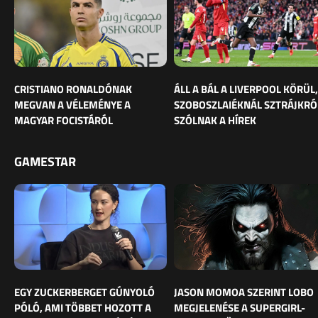
CRISTIANO RONALDÓNAK
ÁLL A BÁL A LIVERPOOL KÖRÜL,
MEGVAN A VÉLEMÉNYE A
SZOBOSZLAIÉKNÁL SZTRÁJKRÓ
MAGYAR FOCISTÁRÓL
SZÓLNAK A HÍREK
GAMESTAR
EGY ZUCKERBERGET GÚNYOLÓ
JASON MOMOA SZERINT LOBO
PÓLÓ, AMI TÖBBET HOZOTT A
MEGJELENÉSE A SUPERGIRL-