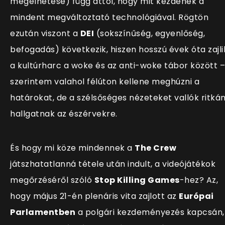
megélhetése) függ attól, hogy mit kezdenek a
mindent megváltoztató technológiával. Rögtön
ezután viszont a
DEI
(sokszínűség, egyenlőség,
befogadás) következik, hiszen hosszú évek óta zajli
a kultúrharc a woke és az anti-woke tábor között –
szerintem valahol félúton kellene meghúzni a
határokat, de a szélsőséges nézeteket vallók ritká
hallgatnak az észérvekre.
És hogy mi köze mindennek a
The Crew
játszhatatlanná tétele után indult, a videójátékok
megőrzéséről szóló
Stop Killing Games
-hez? Az,
hogy május 21-én plenáris vita zajlott az
Európai
Parlamentben
a polgári kezdeményezés kapcsán,