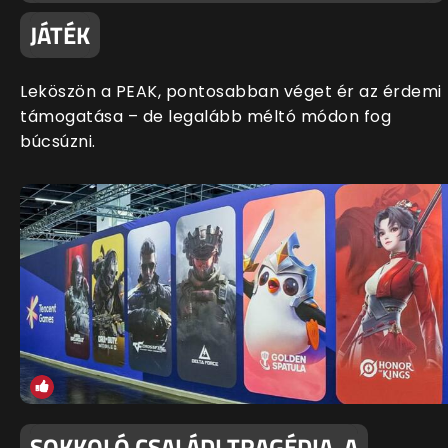
JÁTÉK
Leköszön a PEAK, pontosabban véget ér az érdemi
támogatása – de legalább méltó módon fog
búcsúzni.
SOKKOLÓ CSALÁDI TRAGÉDIA, A