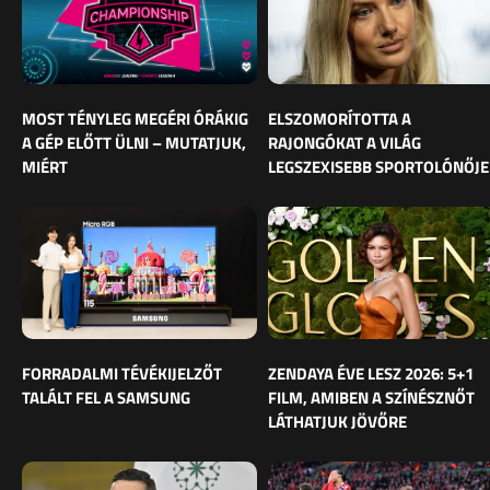
MOST TÉNYLEG MEGÉRI ÓRÁKIG
ELSZOMORÍTOTTA A
A GÉP ELŐTT ÜLNI – MUTATJUK,
RAJONGÓKAT A VILÁG
MIÉRT
LEGSZEXISEBB SPORTOLÓNŐJE
FORRADALMI TÉVÉKIJELZŐT
ZENDAYA ÉVE LESZ 2026: 5+1
TALÁLT FEL A SAMSUNG
FILM, AMIBEN A SZÍNÉSZNŐT
LÁTHATJUK JÖVŐRE