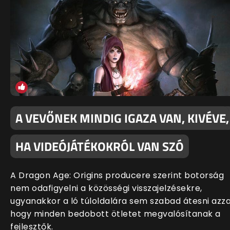
A VEVŐNEK MINDIG IGAZA VAN, KIVÉVE,
HA VIDEÓJÁTÉKOKRÓL VAN SZÓ
A Dragon Age: Origins producere szerint botorság
nem odafigyelni a közösségi visszajelzésekre,
ugyanakkor a ló túloldalára sem szabad átesni azza
hogy minden bedobott ötletet megvalósítanak a
fejlesztők.