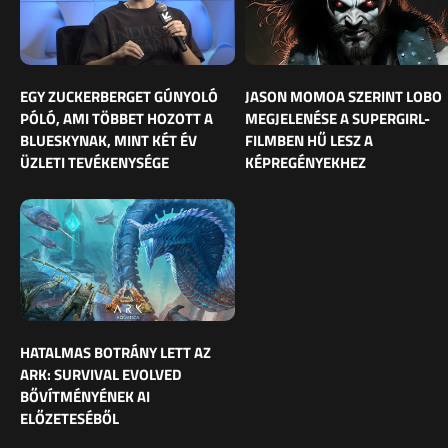
EGY ZUCKERBERGET GÚNYOLÓ
JASON MOMOA SZERINT LOBO
PÓLÓ, AMI TÖBBET HOZOTT A
MEGJELENÉSE A SUPERGIRL-
BLUESKYNAK, MINT KÉT ÉV
FILMBEN HŰ LESZ A
ÜZLETI TEVÉKENYSÉGE
KÉPREGÉNYEKHEZ
HATALMAS BOTRÁNY LETT AZ
ARK: SURVIVAL EVOLVED
BŐVÍTMÉNYÉNEK AI
ELŐZETESÉBŐL