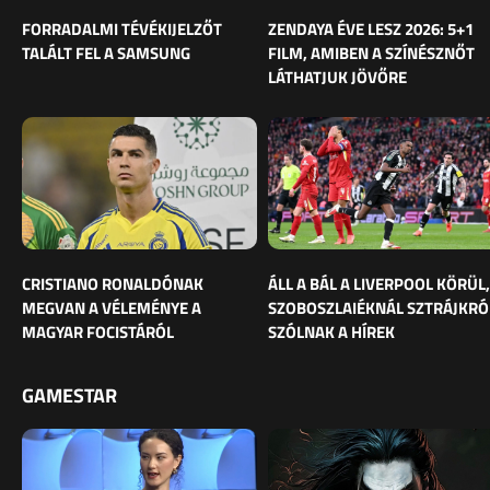
FORRADALMI TÉVÉKIJELZŐT
ZENDAYA ÉVE LESZ 2026: 5+1
TALÁLT FEL A SAMSUNG
FILM, AMIBEN A SZÍNÉSZNŐT
LÁTHATJUK JÖVŐRE
CRISTIANO RONALDÓNAK
ÁLL A BÁL A LIVERPOOL KÖRÜL,
MEGVAN A VÉLEMÉNYE A
SZOBOSZLAIÉKNÁL SZTRÁJKRÓ
MAGYAR FOCISTÁRÓL
SZÓLNAK A HÍREK
GAMESTAR