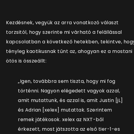
Kezdésnek, vegyük az arra vonatkozó választ
torzsitól, hogy szerinte mi várható a felállással
kapcsolatban a következő hetekben, tekintve, hog
tényleg kaotikusnak tűnt az, ahogyan ez a mostani
ötös is összeállt:
„Igen, továbbra sem tiszta, hogy mi fog
történni. Nagyon elégedett vagyok azzal,
amit mutattunk, és azzal is, amit Justin [jL]
és Adrian [xelex] mutattak. Szerintem
remek játékosok. xelex az NXT-ből
érkezett, most játszotta az első tier-1-es