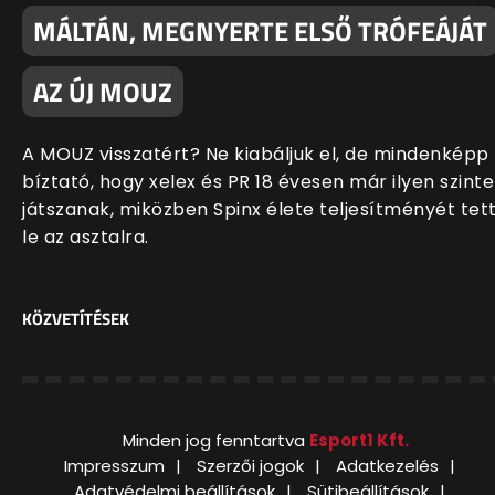
MÁLTÁN, MEGNYERTE ELSŐ TRÓFEÁJÁT
AZ ÚJ MOUZ
A MOUZ visszatért? Ne kiabáljuk el, de mindenképp
bíztató, hogy xelex és PR 18 évesen már ilyen szint
játszanak, miközben Spinx élete teljesítményét tet
le az asztalra.
KÖZVETÍTÉSEK
Minden jog fenntartva
Esport1 Kft.
Impresszum
Szerzői jogok
Adatkezelés
Adatvédelmi beállítások
Sütibeállítások