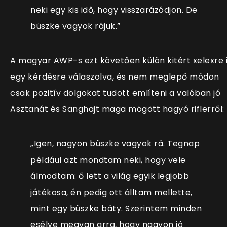
neki egy kis idő, hogy visszarázódjon. De
büszke vagyok rájuk.”
A magyar AWP-s ezt követően külön kitért xelexre 
egy kérdésre válaszolva, és nem meglepő módon
csak pozitív dolgokat tudott említeni a valóban jó
Asztanát és Sanghajt maga mögött hagyó riflerről:
„
Igen, nagyon büszke vagyok rá. Tegnap
például azt mondtam neki, hogy vele
álmodtam: ő lett a világ egyik legjobb
játékosa, én pedig ott álltam mellette,
mint egy büszke báty. Szerintem minden
esélye megvan arra, hogy nagyon jó