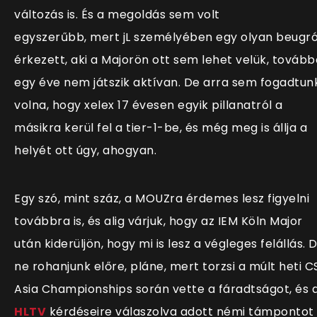
változás is. És a megoldás sem volt
egyszerűbb, mert jL személyében egy olyan beugr
érkezett, aki a Majorön ott sem lehet velük, tovább
egy éve nem játszik aktívan. De arra sem fogadtun
volna, hogy xelex 17 évesen egyik pillanatról a
másikra kerül fel a tier-1-be, és még meg is állja a
helyét ott úgy, ahogyan.
Egy szó, mint száz, a MOUZra érdemes lesz figyelni
továbbra is, és alig várjuk, hogy az IEM Köln Major
után kiderüljön, hogy mi is lesz a végleges felállás. 
ne rohanjunk előre, pláne, mert torzsi a múlt heti C
Asia Championships során vette a fáradtságot, és 
HLTV
kérdéseire válaszolva adott némi támpontot