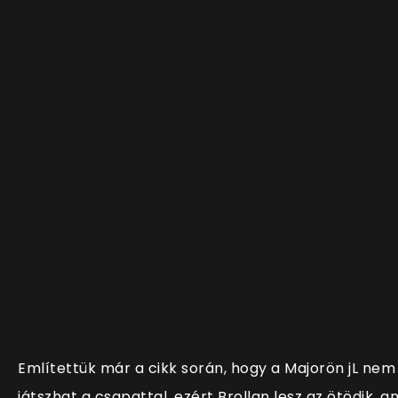
Említettük már a cikk során, hogy a Majorön jL nem
játszhat a csapattal, ezért Brollan lesz az ötödik, a