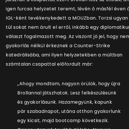
igen furcsa helyzetet teremt, lévén ő másfél éven 
IGL-ként tevékenykedett a MOUZban. Torzsi ugyan
túl sokat nem árult el erről, inkább egy diplomatiku
választ fogalmazott meg. Az viszont jó jel, hogy ne
gyakorlás nélkül érkeznek a Counter-Strike
katedrálisába, ami ilyen helyzetekben a múltban
számtalan csapattal előfordult már:
„
Ahogy mondtam, nagyon örülök, hogy újra
Brollannal játszhatok. Lesz felkészülésünk
és gyakorlásunk. Hazamegyünk, kapunk
pár szabadnapot, utána otthon gyakorlunk
egy kicsit, majd bootcamp következik.