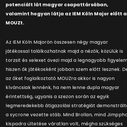
potenciált lát magyar csapattársában,
valamint hogyan látja az IEM Köln Major előtt a
MOUZt.
Az IEM Köln Majorön összesen négy magyar
játékossal találkozhatnak majd a nézők, közülük is
torzsit és xelexet övezi majd a legnagyobb figyelem
hiszen ők játékosként jobban szem előtt lesznek. D
az őket foglalkoztató MOUZra akkor is nagyon
kíváncsiak lennénk, ha nem lenne dupla magyar
érintettség, ugyanis a szezon során az egyik
legmeredekebb átigazolási stratégiát demonstrált
a sycrone vezette stáb. Mind Brollan, mind Jimpph
kispadra ültetése váratlan volt, mégha szükséges