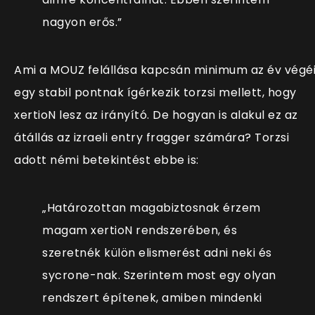
nagyon erős.”
Ami a MOUZ felállása kapcsán minimum az év végé
egy stabil pontnak ígérkezik torzsi mellett, hogy
xertioN lesz az irányító. De hogyan is alakul ez az
átállás az izraeli entry fragger számára? Torzsi
adott némi betekintést ebbe is:
„
Határozottan magabiztosnak érzem
magam xertioN rendszerében, és
szeretnék külön elismerést adni neki és
sycrone-nak. Szerintem most egy olyan
rendszert építenek, amiben mindenki