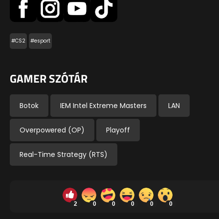
#CS2
#esport
GAMER SZÓTÁR
Botok
IEM Intel Extreme Masters
LAN
Overpowered (OP)
Playoff
Real-Time Strategy (RTS)
2
0
0
0
0
0