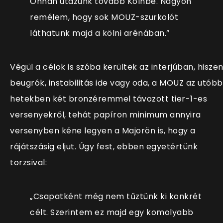
Onnan utazunk tovább Kölnbe. Nagyon
remélem, hogy sok MOUZ-szurkolót
láthatunk majd a kölni arénában.”
Végül a célok is szóba kerültek az interjúban, hisze
beugrók, instabilitás ide vagy oda, a MOUZ az utóbb
hetekben két bronzéremmel távozott tier-1-es
versenyekről, tehát papíron minimum annyira
versenyben kéne legyen a Majorön is, hogy a
rájátszásig eljut. Úgy fest, ebben egyetértünk
torzsival:
„
Csapatként még nem tűztünk ki konkrét
célt. Szerintem ez majd egy komolyabb