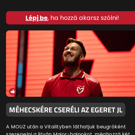
Lépj be
, ha hozzá akarsz szólni!
MÉHECSKÉRE CSERÉLI AZ EGERET JL
A MOUZ után a Vitalityben láthatjuk beugróként
szerepelni a litván Major-bajnokot, méghozzá két