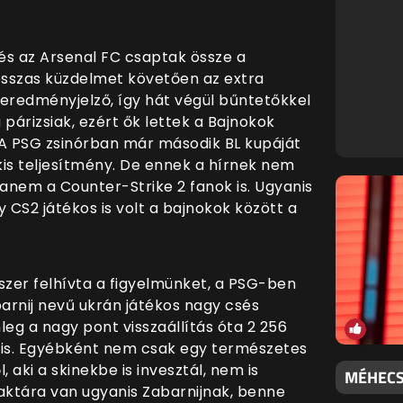
és az Arsenal FC csaptak össze a
osszas küzdelmet követően az extra
z eredményjelző, így hát végül bűntetőkkel
 párizsiak, ezért ők lettek a Bajnokok
 A PSG zsinórban már második BL kupáját
kis teljesítmény. De ennek a hírnek nem
hanem a Counter-Strike 2 fanok is. Ugyanis
 CS2 játékos is volt a bajnokok között a
nszer felhívta a figyelmünket, a PSG-ben
barnij nevű ukrán játékos nagy csés
nleg a nagy pont visszaállítás óta 2 256
n is. Egyébként nem csak egy természetes
 aki a skinekbe is invesztál, nem is
MÉHECSK
aktára van ugyanis Zabarnijnak, benne