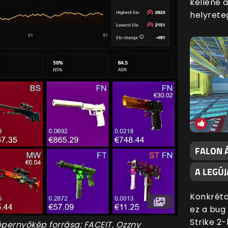
kellene 
helyrete
FALON 
A LEGÚJ
Konkréta
ez a bug
Strike 2
képernyőkép forrása: FACEIT, Ozzny