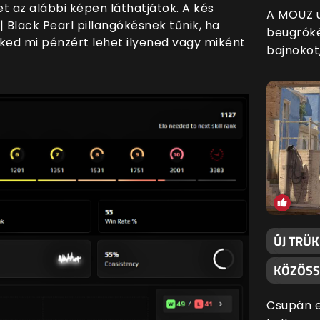
et az alábbi képen láthatjátok. A kés
A MOUZ u
Black Pearl pillangókésnek tűnik, ha
beugróké
ked mi pénzért lehet ilyened vagy miként
bajnokot
ÚJ TRÜ
KÖZÖSS
Csupán e