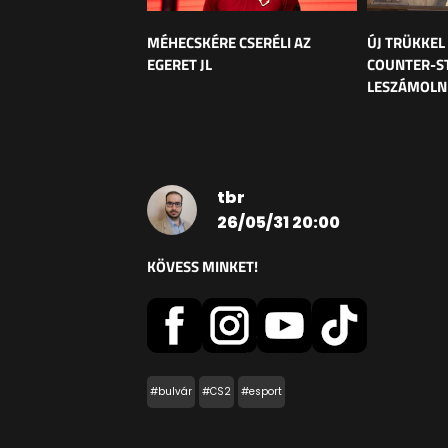
MÉHECSKÉRE CSERÉLI AZ
ÚJ TRÜKKEL
EGERET JL
COUNTER-ST
LESZÁMOLNI
tbr
26/05/31 20:00
KÖVESS MINKET!
#bulvár
#CS2
#esport