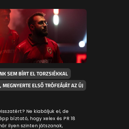
NK SEM BÍRT EL TORZSIÉKKAL
, MEGNYERTE ELSŐ TRÓFEÁJÁT AZ ÚJ
sszatért? Ne kiabáljuk el, de
pp bíztató, hogy xelex és PR 18
ár ilyen szinten játszanak,