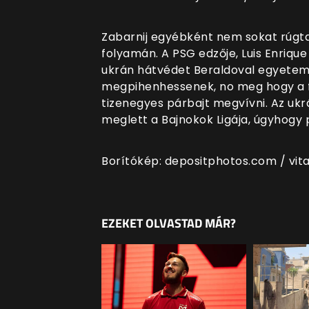
Zabarnij egyébként nem sokat rúgt
folyamán. A PSG edzője, Luis Enrique
ukrán hátvédet Beraldoval egyetem
megpihenhessenek, no meg hogy a f
tizenegyes párbajt megvívni. Az ukrá
meglett a Bajnokok Ligája, úgyhogy 
Borítókép: depositphotos.com /
vita
EZEKET OLVASTAD MÁR?