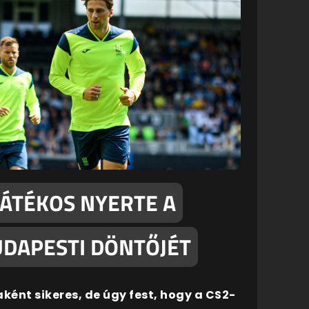
JÁTÉKOS NYERTE A
UDAPESTI DÖNTŐJÉT
aként sikeres, de úgy fest, hogy a CS2-