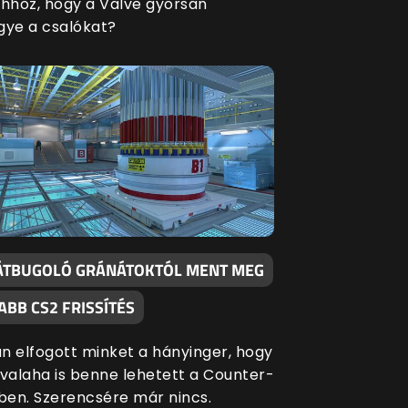
ahhoz, hogy a Valve gyorsan
gye a csalókat?
ÁTBUGOLÓ GRÁNÁTOKTÓL MENT MEG
ABB CS2 FRISSÍTÉS
n elfogott minket a hányinger, hogy
 valaha is benne lehetett a Counter-
-ben. Szerencsére már nincs.