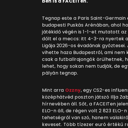
ben is a FACEITen.
Tegnap este a Paris Saint-Germain 
budapesti Puskás Arénában, ahol h
játékidő végén is 1-1-et mutatott a
dőlt el a meccs: itt 4-3-ra nyertek a
Ligája 2026-os évadának győztesei.
vihette haza Budapestről, ami nem 
csak a futballrajongók örülhetnek, 
lehet, hogy sokan nem tudják, de egy
pályán tegnap.
Mint arra
Ozzny
, egy CS2-es influe
középhátvéd poszton játszó Illja Za
hírnevében áll. Sőt, a FACEITen jele
ELO-n áll, de régen volt 2 823 ELO-
tehetségről van szó, hanem valakiről,
keveset. Több tízezer euró értékű r