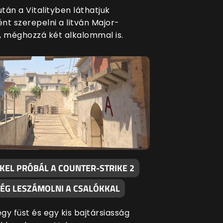
tán a Vitalityben láthatjuk
nt szerepelni a litván Major-
, méghozzá két alkalommal is.
KKEL PRÓBÁL A COUNTER-STRIKE 2
ÉG LESZÁMOLNI A CSALÓKKAL
gy füst és egy kis bajtársiasság