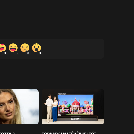
0
0
0
0
TOTTA A
FORRADALMI TÉVÉKIJELZŐT