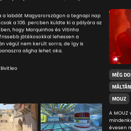
a a labdát Magyarországon a tegnapi nap
 csak a 106. percben küldte ki a pályára az
ben, hogy Marquinhos és Vitinha
rissebb játékosokkal lehessen a
n végül nem került sorra, de így is
panaszra aligha lehet oka.
liivitleo
MÉG DO
MÁLTÁN
MOUZ
A MOUZ vi
mindenké
évesen m