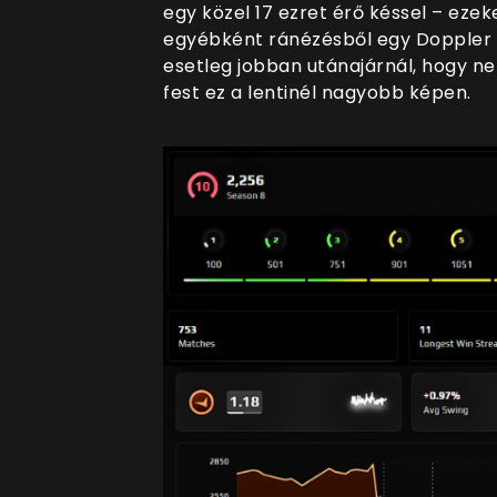
egy közel 17 ezret érő késsel – ezek
egyébként ránézésből egy Doppler | 
esetleg jobban utánajárnál, hogy ne
fest ez a lentinél nagyobb képen.