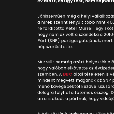
év alatt, és úgy fest, nem sajnál
Jóhiszeműen még a helyi vállalkoz
a hírek szerint lenyúlt több mint 4
re fordította Peter Murrell, egy sk
hogy nem ez volt a szándéka a 2010
Párt (SNP) pártigazgatójának, mert 
népszerűsítette.
Murrellt nemrég azért helyezték elő
hogy valóban elkövette az évtizeden
szemben. A
BBC
által tételesen is v
mindent megvett magának az SNP pé
menő kávégépektől kezdve luxusórá
dologra folyt el a tetemes összeg. 
arra is akadt a pártnak, hogy videój
A brit köztévé lapja szerint különb