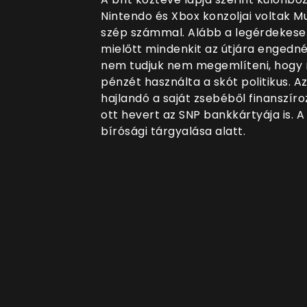
Nintendo és Xbox konzoljai voltak Mu
szép számmal. Alább a legérdekeseb
mielőtt mindenkit az útjára engedné
nem tudjuk nem megemlíteni, hogy 
pénzét használta a skót politikus. A
hajlandó a saját zsebéből finanszíro
ott hevert az SNP bankkártyája is. A 
bírósági tárgyalása alatt.