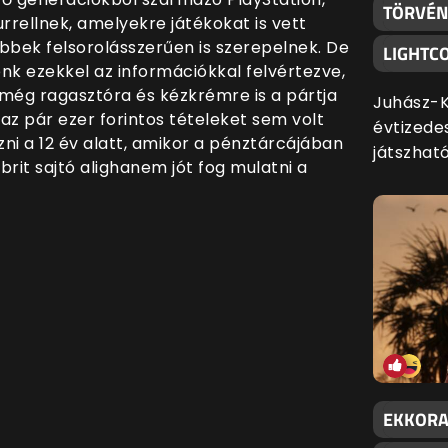
TÖRVÉNY
rrellnek, amelyekre játékokat is vett
bek felsorolásszerűen is szerepelnek. De
LIGHTC
nk ezekkel az információkkal felvértezve,
még ragasztóra és kézkrémre is a pártja
Juhász-K
zaz pár ezer forintos tételeket sem volt
évtizede
zni a 12 év alatt, amikor a pénztárcájában
játszható
brit sajtó alighanem jót fog mulatni a
EKKORA 