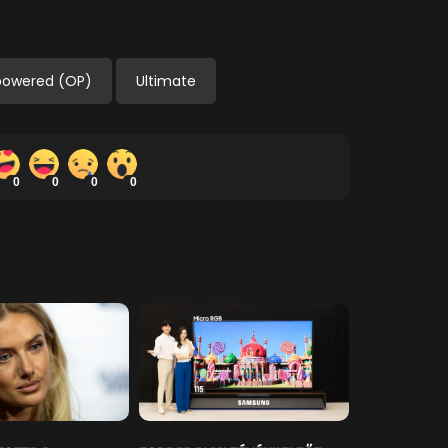
powered (OP)
Ultimate
0
0
0
0