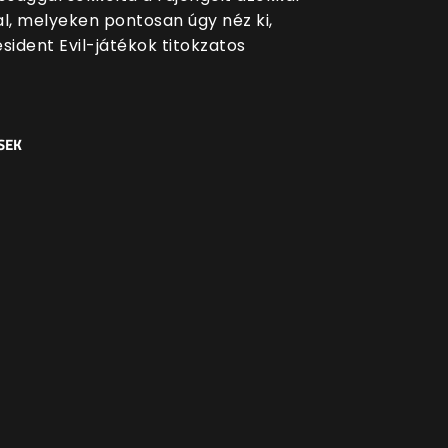
al, melyeken pontosan úgy néz ki,
sident Evil-játékok titokzatos
SEK