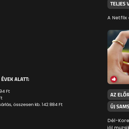
TELJES
A Netflix
 ÉVEK ALATT:
94 Ft
AZ ELŐ
Ft
árlás, összesen kb. 142 884 Ft
ÚJ SAM
Dél-Kore
jól muzs