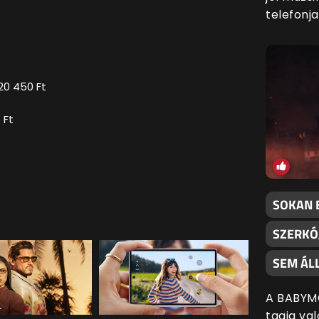
telefonjai
20 450 Ft
 Ft
SOKAN 
SZERKÓ
SEM ÁLL
A BABYM
tagja val