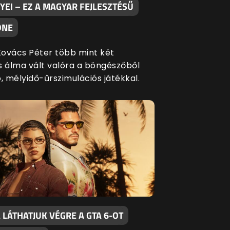
EI – EZ A MAGYAR FEJLESZTÉSŰ
ONE
ovács Péter több mint két
s álma vált valóra a böngészőből
, mélyidő-űrszimulációs játékkal.
LÁTHATJUK VÉGRE A GTA 6-OT