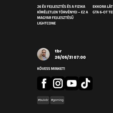
26 ÉV FEJLESZTÉS ÉS A FIZIKA
EKKORA LÁT
KÍMÉLETLEN TÖRVÉNYEI – EZ A
GTA 6-OT T
MAGYAR FEJLESZTÉSŰ
LIGHTCONE
tbr
26/05/31 07:00
KÖVESS MINKET!
#bulvár
#gaming