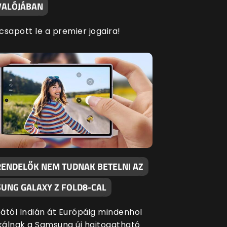
 VALÓJÁBAN
 csapott le a premier jogaira!
RENDELŐK NEM TUDNAK BETELNI AZ
SUNG GALAXY Z FOLD8-CAL
ától Indián át Európáig mindenhol
ikálnak a Samsung új hajtogatható