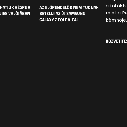
a fotókk
HATJUK VÉGRE A
AZ ELŐRENDELŐK NEM TUDNAK
mint a Re
ELJES VALÓJÁBAN
BETELNI AZ ÚJ SAMSUNG
GALAXY Z FOLD8-CAL
kémnője.
KÖZVETÍTÉ