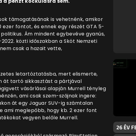
ta a pénzt kockulásra sem.
ások támogatásának is vehetnénk, amikor
00 ezer fontot, és ennek egy részét GTA 5-
ót politikus. Ám mindent egybevéve gyanús,
-2022. közti időszakban a Skót Nemzeti
nem csak a hazait vette,
zetes letartóztatásba, mert elismerte,
 át tartó sikkasztást a pártjával
égigvett vásárlásai alapján Murrell tényleg
nzén, ami csak szem-szájnak ingere:
kon át egy Jaguar SUV-ig számtalan
De ami meglepőbb, hogy kb. 2 ezer font
átékokat vegyen belőle Murrell.
26 ÉV F
öző generációkból származó PlayStation,