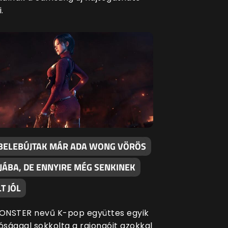
.
BELEBÚJTAK MÁR ADA WONG VÖRÖS
JÁBA, DE ENNYIRE MÉG SENKINEK
T JÓL
ONSTER nevű K-pop együttes egyik
ósággal sokkolta a rajongóit azokkal