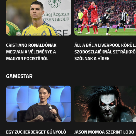
CRISTIANO RONALDÓNAK
ÁLL A BÁL A LIVERPOOL KÖRÜL,
MEGVAN A VÉLEMÉNYE A
SZOBOSZLAIÉKNÁL SZTRÁJKRÓ
MAGYAR FOCISTÁRÓL
SZÓLNAK A HÍREK
GAMESTAR
EGY ZUCKERBERGET GÚNYOLÓ
JASON MOMOA SZERINT LOBO