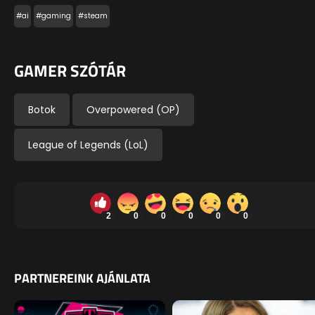
#ai
#gaming
#steam
GAMER SZÓTÁR
Botok
Overpowered (OP)
League of Legends (LoL)
2
0
0
0
0
0
PARTNEREINK AJÁNLATA