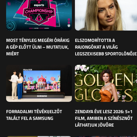
MOST TÉNYLEG MEGÉRI ÓRÁKIG
ELSZOMORÍTOTTA A
A GÉP ELŐTT ÜLNI – MUTATJUK,
RAJONGÓKAT A VILÁG
MIÉRT
LEGSZEXISEBB SPORTOLÓNŐJE
FORRADALMI TÉVÉKIJELZŐT
ZENDAYA ÉVE LESZ 2026: 5+1
TALÁLT FEL A SAMSUNG
FILM, AMIBEN A SZÍNÉSZNŐT
LÁTHATJUK JÖVŐRE