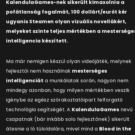
KalendulaGames-nek sikerült kimaxolnia a
pofátlanság fogalmát, 100 dollárt/eurót kér
ugyanis Steamen olyan vizuális novellákért,
melyeket szinte teljes mértékben a mestersége
intelligencia készített.
Ma már nemigen készül olyan videójáték, melynek
fejlesztői nem használnak
mesterséges
intelligenciát
a munkálatok során, nagyon nem
mindegy azonban, hogy milyen mértékben veszik
igénybe az egész szórakoztatóipart felforgató
technológia segítségét. A
KalendulaGames
nevű
csapatnak (bár inkább solo fejlesztőnek) sikerült
átesnie a ló túloldalára, mivel mind a
Blood in the