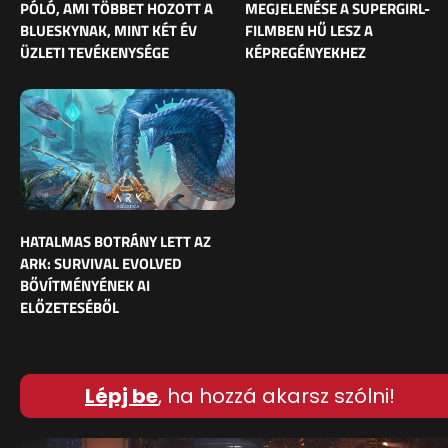
PÓLÓ, AMI TÖBBET HOZOTT A
MEGJELENÉSE A SUPERGIRL-
BLUESKYNAK, MINT KÉT ÉV
FILMBEN HŰ LESZ A
ÜZLETI TEVÉKENYSÉGE
KÉPREGÉNYEKHEZ
HATALMAS BOTRÁNY LETT AZ
ARK: SURVIVAL EVOLVED
BŐVÍTMÉNYÉNEK AI
ELŐZETESÉBŐL
Lépj be
, ha hozzá akarsz szólni!