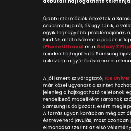
debütált hajtogatható telefonja
Újabb információk érkeztek a Sams
csúcsmobiljairól, és úgy tűnik, a váll
egyik legnagyobb problémájának, 
Find N6 által elsőként a piacon is k
iPhone Ultraval
és a
Galaxy Z Flip
minden hajtogatható Samsung kijelző
miközben a gyűrődőséknek is ellenál
A jól ismert szivárogtató,
Ice Univer
már közel ugyanazt a szintet hozhat
jelenleg a hajtogatható telefonok e
rendelkező modellként tartanak szá
Samsung is dolgozott, ezért meglepő 
A forrás ugyan korábban még azt állít
észrevehető javulás, most azonban p
elmondása szerint az első véleménye