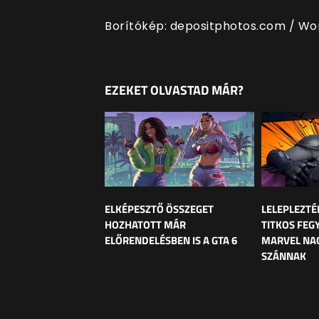
Borítókép: depositphotos.com / W
EZEKET OLVASTAD MÁR?
ELKÉPESZTŐ ÖSSZEGET
LELEPLEZTÉ
HOZHATOTT MÁR
TITKOS FEG
ELŐRENDELÉSBEN IS A GTA 6
MARVEL NAG
SZÁNNAK