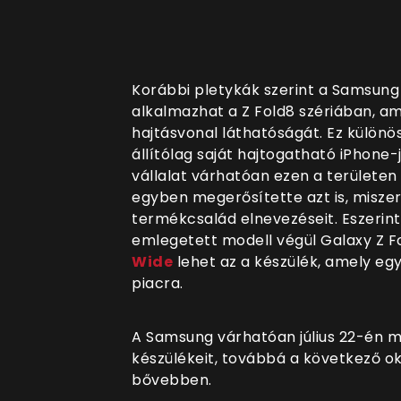
Korábbi pletykák szerint a Samsung e
alkalmazhat a Z Fold8 szériában, am
hajtásvonal láthatóságát. Ez különö
állítólag saját hajtogatható iPhone
vállalat várhatóan ezen a területen
egyben megerősítette azt is, miszer
termékcsalád elnevezéseit. Eszerin
emlegetett modell végül Galaxy Z F
Wide
lehet az a készülék, amely eg
piacra.
A Samsung várhatóan július 22-én m
készülékeit, továbbá a következő ok
bővebben.