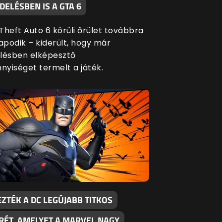
ELÉSBEN IS A GTA 6
Theft Auto 6 körüli őrület továbbra
apodik – kiderült, hogy már
lésben elképesztő
yiséget termelt a játék.
ZTÉK A DC LEGÚJABB TITKOS
RÉT, AMELYET A MARVEL NAGY