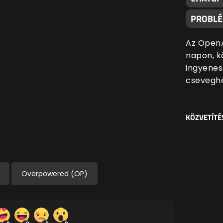
PROBL
Az OpenA
napon, k
ingyenes
cseveghe
KÖZVETÍTÉ
Overpowered (OP)