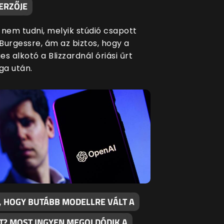
ERZŐJE
 nem tudni, melyik stúdió csapott
Burgessre, ám az biztos, hogy a
s alkotó a Blizzardnál óriási űrt
a után.
, HOGY BUTÁBB MODELLRE VÁLT A
T? MOST INGYEN MEGOLDÓDIK A