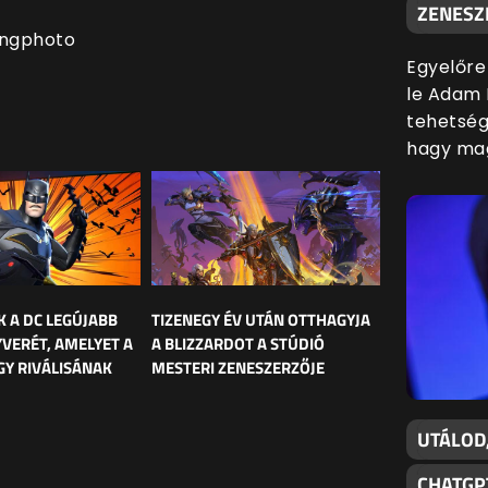
ZENESZ
ongphoto
Egyelőre
le Adam 
tehetsége
hagy mag
K A DC LEGÚJABB
TIZENEGY ÉV UTÁN OTTHAGYJA
YVERÉT, AMELYET A
A BLIZZARDOT A STÚDIÓ
Y RIVÁLISÁNAK
MESTERI ZENESZERZŐJE
UTÁLOD
CHATGP