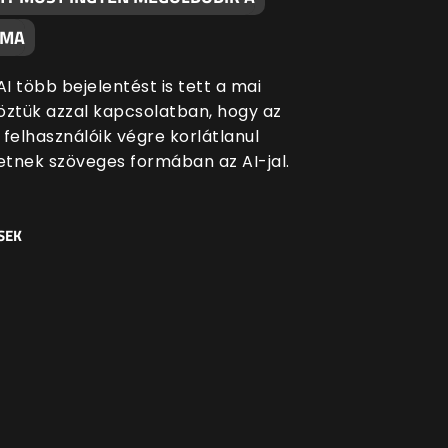
ÉMA
I több bejelentést is tett a mai
öztük azzal kapcsolatban, hogy az
 felhasználóik végre korlátlanul
tnek szöveges formában az AI-jal.
SEK