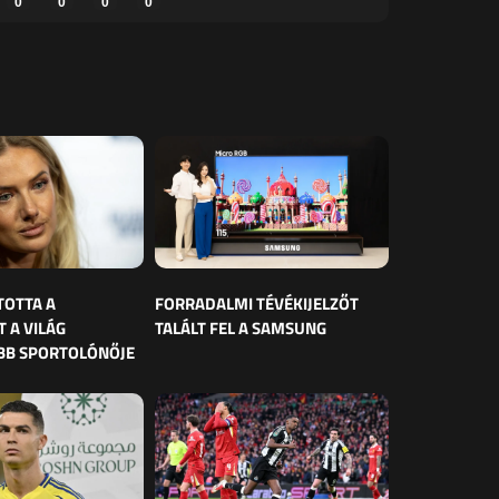
0
0
0
0
TOTTA A
FORRADALMI TÉVÉKIJELZŐT
 A VILÁG
TALÁLT FEL A SAMSUNG
BB SPORTOLÓNŐJE