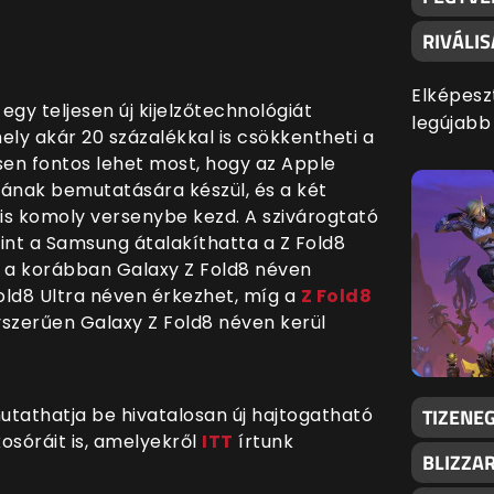
RIVÁLI
Elképesz
gy teljesen új kijelzőtechnológiát
legújabb
ely akár 20 százalékkal is csökkentheti a
sen fontos lehet most, hogy az Apple
-jának bemutatására készül, és a két
 is komoly versenybe kezd. A szivárogtató
int a Samsung átalakíthatta a Z Fold8
t a korábban Galaxy Z Fold8 néven
old8 Ultra néven érkezhet, míg a
Z Fold8
yszerűen Galaxy Z Fold8 néven kerül
TIZENEG
utathatja be hivatalosan új hajtogatható
osóráit is, amelyekről
ITT
írtunk
BLIZZA