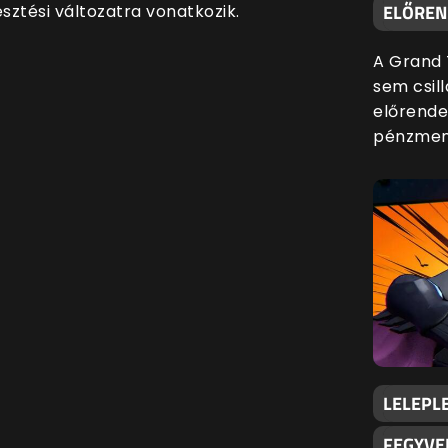
ELŐREND
sztési változatra vonatkozik.
A Grand 
sem csill
előrende
pénzmenn
LELEPLE
FEGYVE