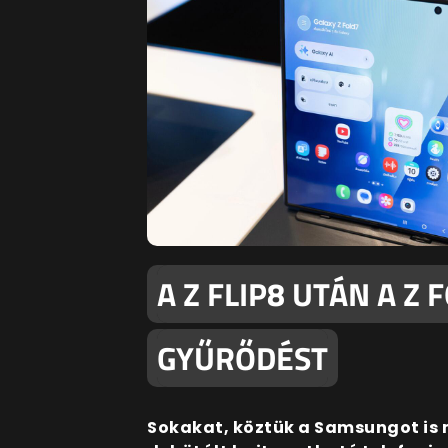
A Z FLIP8 UTÁN A Z 
GYŰRŐDÉST
Sokakat, köztük a Samsungot is 