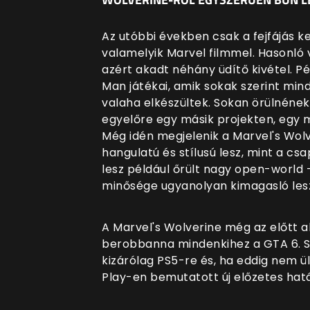
Az utóbbi években csak a fejfájás 
valamelyik Marvel filmmel. Hasonló vo
azért akadt néhány üdítő kivétel. P
Man játékai, amik sokak szerint min
valaha elkészültek. Sokan örülnének
egyelőre egy másik projekten, egy 
Még idén megjelenik a Marvel's Wo
hangulatú és stílusú lesz, mint a cs
lesz például őrült nagy open-world 
minősége ugyanolyan kimagasló lesz
A Marvel's Wolverine még az előtt 
berobbanna mindenkihez a GTA 6. S
kizárólag PS5-re és, ha eddig nem ül
Play-en bemutatott új előzetes hatá