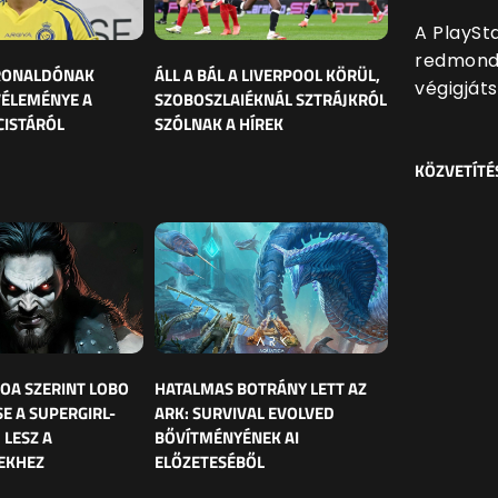
A PlaySta
redmondi
 RONALDÓNAK
ÁLL A BÁL A LIVERPOOL KÖRÜL,
végigját
VÉLEMÉNYE A
SZOBOSZLAIÉKNÁL SZTRÁJKRÓL
CISTÁRÓL
SZÓLNAK A HÍREK
KÖZVETÍTÉ
OA SZERINT LOBO
HATALMAS BOTRÁNY LETT AZ
E A SUPERGIRL-
ARK: SURVIVAL EVOLVED
 LESZ A
BŐVÍTMÉNYÉNEK AI
EKHEZ
ELŐZETESÉBŐL