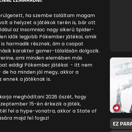
kerülgetett, ha szembe találtam magam
lt a helyzet a játékok terén is, bár ott
éldául az Insomniac nagy sikerű Spider-
den idők legjobb Pókember játékai, amik
 is harmadik résznek, ám a csapat
másik karakter gamer-tálalásán dolgozik.
lverine, ami minden elemében más
apat eddigi Pókember játékai - itt nem
- de ha minden jól megy, akkor a
 ennek a játéknak is.
akarja meghódítani 2026 őszét, hogy
zeptember 15-én érkezik a játék,
tél fel a hype-vonatra, akkor a State of
sára majd fel fogsz!
EZ PARA