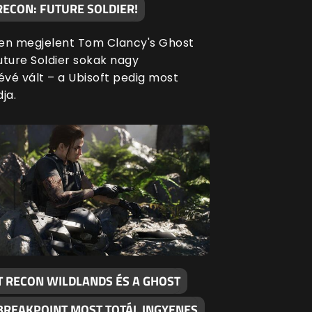
RECON: FUTURE SOLDIER!
en megjelent Tom Clancy's Ghost
uture Soldier sokak nagy
vé vált – a Ubisoft pedig most
ja.
T RECON WILDLANDS ÉS A GHOST
BREAKPOINT MOST TOTÁL INGYENES