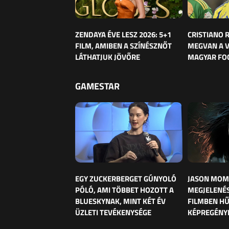
ZENDAYA ÉVE LESZ 2026: 5+1
CRISTIANO
FILM, AMIBEN A SZÍNÉSZNŐT
MEGVAN A 
LÁTHATJUK JÖVŐRE
MAGYAR FO
GAMESTAR
EGY ZUCKERBERGET GÚNYOLÓ
JASON MOM
PÓLÓ, AMI TÖBBET HOZOTT A
MEGJELENÉS
BLUESKYNAK, MINT KÉT ÉV
FILMBEN HŰ
ÜZLETI TEVÉKENYSÉGE
KÉPREGÉNY