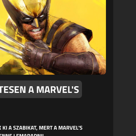
TESEN A MARVEL'S
I A SZABIKAT, MERT A MARVEL'S
ENNE LEMARADNI!