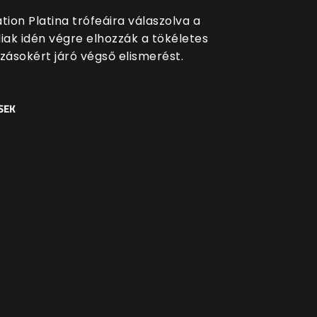
tion Platina trófeáira válaszolva a
ak idén végre elhozzák a tökéletes
szásokért járó végső elismerést.
SEK