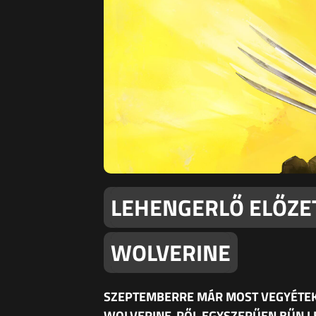
LEHENGERLŐ ELŐZE
WOLVERINE
SZEPTEMBERRE MÁR MOST VEGYÉTEK K
WOLVERINE-RŐL EGYSZERŰEN BŰN L