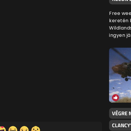
Free wee
keretén 
Wildland
ingyen já
VÉGRE N
CLANCY