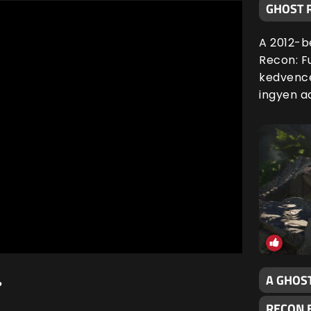
GHOST 
A 2012-b
Recon: F
kedvencé
ingyen ad
A GHOS
?
RECON 