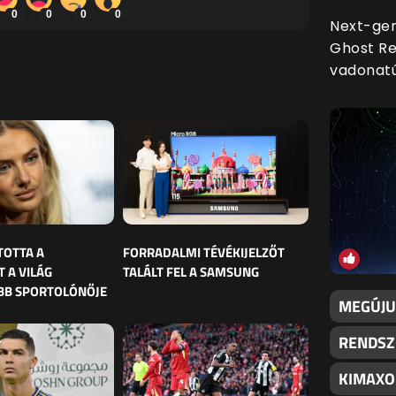
0
0
0
0
Next-gen
Ghost Re
vadonatúj
TOTTA A
FORRADALMI TÉVÉKIJELZŐT
 A VILÁG
TALÁLT FEL A SAMSUNG
BB SPORTOLÓNŐJE
MEGÚJU
RENDSZE
KIMAXO