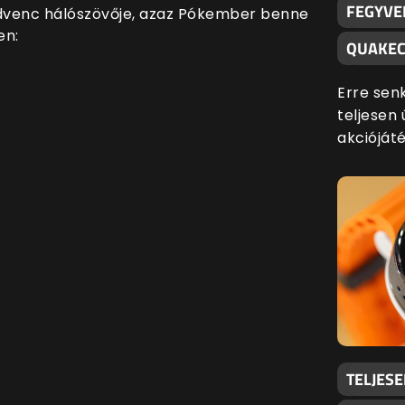
FEGYVE
dvenc hálószövője, azaz Pókember benne
en:
QUAKEC
Erre sen
teljesen 
akciójáté
TELJES