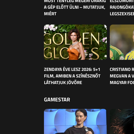
MOST TÉNYLEG MEGÉRI ÓRÁKIG
ELSZOMORÍ
A GÉP ELŐTT ÜLNI – MUTATJUK,
RAJONGÓKAT
MIÉRT
LEGSZEXISE
ZENDAYA ÉVE LESZ 2026: 5+1
CRISTIANO
FILM, AMIBEN A SZÍNÉSZNŐT
MEGVAN A 
LÁTHATJUK JÖVŐRE
MAGYAR FO
GAMESTAR