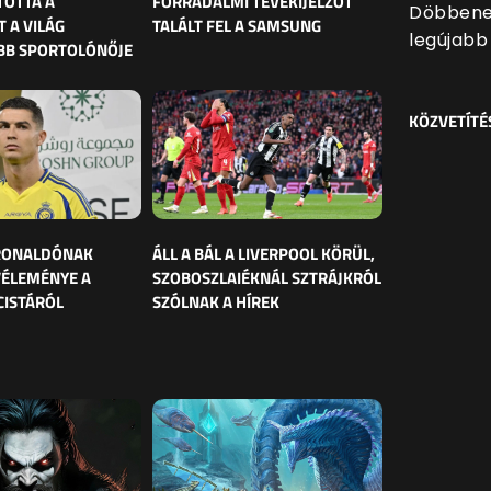
TOTTA A
FORRADALMI TÉVÉKIJELZŐT
Döbbenet
 A VILÁG
TALÁLT FEL A SAMSUNG
legújabb 
BB SPORTOLÓNŐJE
KÖZVETÍTÉ
 RONALDÓNAK
ÁLL A BÁL A LIVERPOOL KÖRÜL,
VÉLEMÉNYE A
SZOBOSZLAIÉKNÁL SZTRÁJKRÓL
CISTÁRÓL
SZÓLNAK A HÍREK