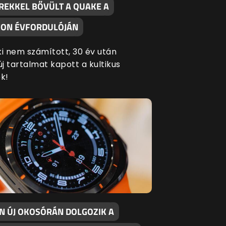
REKKEL BŐVÜLT A QUAKE A
ON ÉVFORDULÓJÁN
ki nem számított, 30 év után
új tartalmat kapott a kultikus
k!
EN ÚJ OKOSÓRÁN DOLGOZIK A