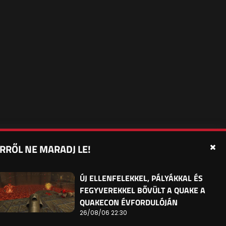
RRŐL NE MARADJ LE!
édelmi beállítások
Sütibeállítások
Felhasználási Feltételek
ÚJ ELLENFELEKKEL, PÁLYÁKKAL ÉS
FEGYVEREKKEL BŐVÜLT A QUAKE A
QUAKECON ÉVFORDULÓJÁN
26/08/06 22:30