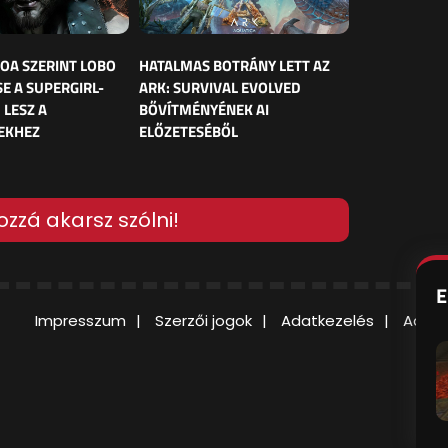
OA SZERINT LOBO
HATALMAS BOTRÁNY LETT AZ
E A SUPERGIRL-
ARK: SURVIVAL EVOLVED
 LESZ A
BŐVÍTMÉNYÉNEK AI
EKHEZ
ELŐZETESÉBŐL
ozzá akarsz szólni!
E
Impresszum
Szerzői jogok
Adatkezelés
Adatv