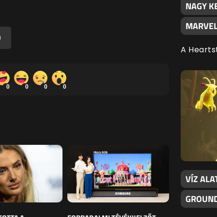
NAGY K
MARVEL
)
A Hearts
0
0
0
0
VÍZ ALA
GROUND