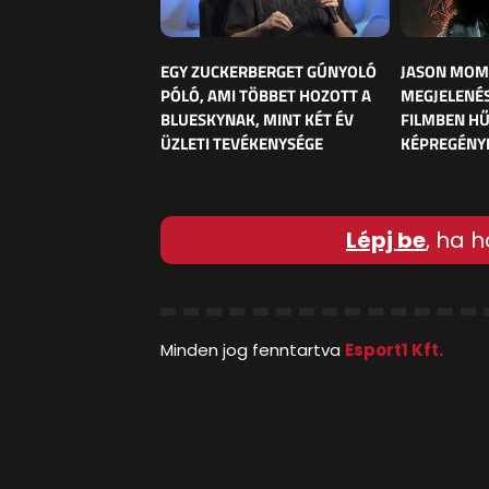
EGY ZUCKERBERGET GÚNYOLÓ
JASON MOM
PÓLÓ, AMI TÖBBET HOZOTT A
MEGJELENÉS
BLUESKYNAK, MINT KÉT ÉV
FILMBEN HŰ
ÜZLETI TEVÉKENYSÉGE
KÉPREGÉNY
Lépj be
, ha h
Minden jog fenntartva
Esport1 Kft.