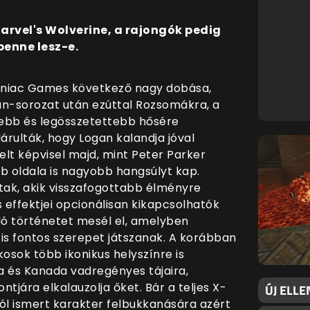
arvel's Wolverine, a rajongók pedig
benne lesz-e.
mniac Games következő nagy dobása,
an-sorozat után ezúttal Rozsomákra, a
ebb és legösszetettebb hősére
árulták, hogy Logan kalandja jóval
t képvisel majd, mint Peter Parker
bb oldala is nagyobb hangsúlyt kap.
ak, akik visszafogottabb élményre
 effektjei opcionálisan kikapcsolhatók
lló történetet mesél el, amelyben
is fontos szerepet játszanak. A korábban
kosok több ikonikus helyszínre is
a és Kanada vadregényes tájaira,
tjára elkalauzolja őket. Bár a teljes X-
ÚJ ELLE
ól ismert karakter felbukkanására azért