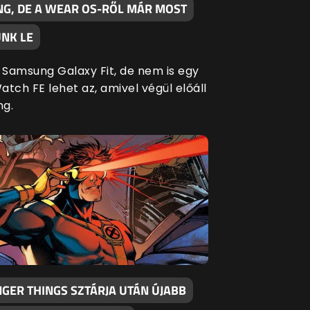
G, DE A WEAR OS-RŐL MÁR MOST
NK LE
Samsung Galaxy Fit, de nem is egy
tch FE lehet az, amivel végül előáll
ng.
GER THINGS SZTÁRJA UTÁN ÚJABB