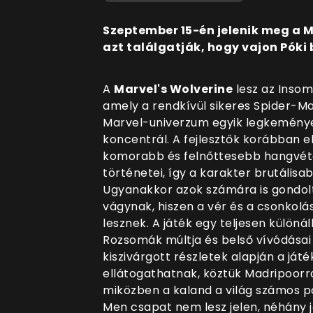
Szeptember 15-én jelenik meg a M
azt találgatják, hogy vajon Póki 
A
Marvel's Wolverine
lesz az Inso
amely a rendkívül sikeres Spider-M
Marvel-univerzum egyik legkemény
koncentrál. A fejlesztők korábban el
komorabb és felnőttesebb hangvétel
történetei, így a karakter brutálisa
Ugyanakkor azok számára is gondolt
vágynak, hiszen a vér és a csonkolás
lesznek. A játék egy teljesen különá
Rozsomák múltja és belső vívódásai 
kiszivárgott részletek alapján a játé
ellátogathatnak, köztük Madripoorr
miközben a kaland a világ számos pon
Men csapat nem lesz jelen, néhány j