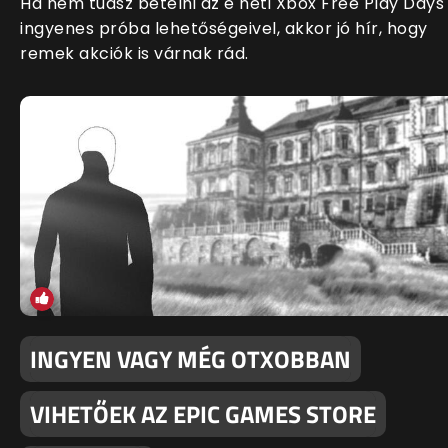
Ha nem tudsz betelni az e heti Xbox Free Play Days
ingyenes próba lehetőségeivel, akkor jó hír, hogy
remek akciók is várnak rád.
INGYEN VAGY MÉG OTXOBBAN
VIHETŐEK AZ EPIC GAMES STORE