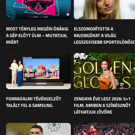
MOST TÉNYLEG MEGÉRI ÓRÁKIG
ELSZOMORÍTOTTA A
A GÉP ELŐTT ÜLNI – MUTATJUK,
RAJONGÓKAT A VILÁG
MIÉRT
LEGSZEXISEBB SPORTOLÓNŐJE
FORRADALMI TÉVÉKIJELZŐT
ZENDAYA ÉVE LESZ 2026: 5+1
TALÁLT FEL A SAMSUNG
FILM, AMIBEN A SZÍNÉSZNŐT
LÁTHATJUK JÖVŐRE