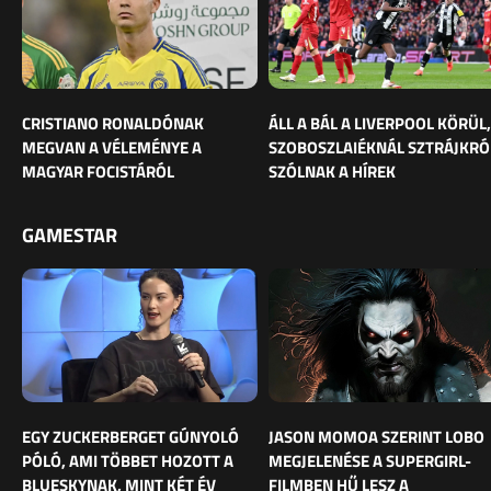
CRISTIANO RONALDÓNAK
ÁLL A BÁL A LIVERPOOL KÖRÜL,
MEGVAN A VÉLEMÉNYE A
SZOBOSZLAIÉKNÁL SZTRÁJKRÓ
MAGYAR FOCISTÁRÓL
SZÓLNAK A HÍREK
GAMESTAR
EGY ZUCKERBERGET GÚNYOLÓ
JASON MOMOA SZERINT LOBO
PÓLÓ, AMI TÖBBET HOZOTT A
MEGJELENÉSE A SUPERGIRL-
BLUESKYNAK, MINT KÉT ÉV
FILMBEN HŰ LESZ A