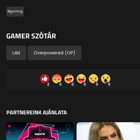
#gaming
GAMER SZÓTÁR
LAN
Overpowered (OP)
2
0
0
0
0
0
PARTNEREINK AJÁNLATA