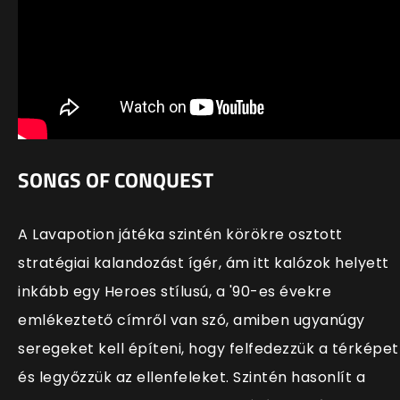
SONGS OF CONQUEST
A Lavapotion játéka szintén körökre osztott
stratégiai kalandozást ígér, ám itt kalózok helyett
inkább egy Heroes stílusú, a '90-es évekre
emlékeztető címről van szó, amiben ugyanúgy
seregeket kell építeni, hogy felfedezzük a térképet
és legyőzzük az ellenfeleket. Szintén hasonlít a