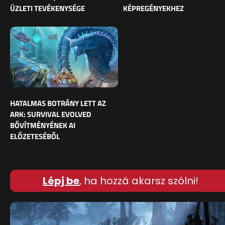
ÜZLETI TEVÉKENYSÉGE
KÉPREGÉNYEKHEZ
HATALMAS BOTRÁNY LETT AZ
ARK: SURVIVAL EVOLVED
BŐVÍTMÉNYÉNEK AI
ELŐZETESÉBŐL
Lépj be
, ha hozzá akarsz szólni!