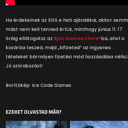
Ha érdekelnek az EGS e heti ajándékai, akkor semm
mást nem kell tenned értük, minthogy június 11. 17
óráig ellátogatsz az
Epic Games Store
-ba, ahol a
kosárba teszed, majd „kifizeted” az ingyenes
tételeket bármilyen fizetési mód hozzáadása nélkül
Jó szórakozást!
Borítókép: Ice Code Games
EZEKET OLVASTAD MÁR?