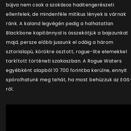
bújva nem csak a szokásos haditengerészeti
ellenfelek, de mindenféle mitikus lények is várnak
ránk. A kaland legvégén pedig a halhatatlan
Blackbone kapitánnyal is összekötjük a bajszunkat
majd, persze előbb jussunk el odáig a három
sztorialapú, körökre osztott, rogue-lite elemekkel
tarkított történeti szakaszban. A Rogue Waters
egyébként alapból 10 700 forintba kerülne, ennyit
spórolhatunk meg tehát, ha most behúzzuk az EGS
ről.