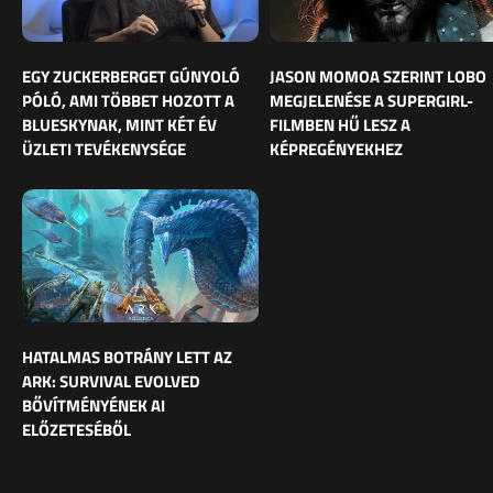
EGY ZUCKERBERGET GÚNYOLÓ
JASON MOMOA SZERINT LOBO
PÓLÓ, AMI TÖBBET HOZOTT A
MEGJELENÉSE A SUPERGIRL-
BLUESKYNAK, MINT KÉT ÉV
FILMBEN HŰ LESZ A
ÜZLETI TEVÉKENYSÉGE
KÉPREGÉNYEKHEZ
HATALMAS BOTRÁNY LETT AZ
ARK: SURVIVAL EVOLVED
BŐVÍTMÉNYÉNEK AI
ELŐZETESÉBŐL