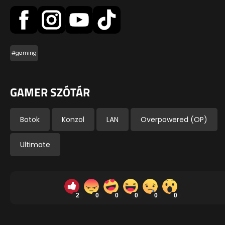
#gaming
GAMER SZÓTÁR
Botok
Konzol
LAN
Overpowered (OP)
Ultimate
2
0
0
0
0
0