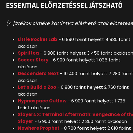
ESSENTIAL ELŐFIZETÉSSEL JÁTSZHATÓ
(A játékok címére kattintva elérhető azok előzetese
Little Rocket Lab
- 6 990 forint helyett 4 830 forint
akciósan
Spirittea
- 6 900 forint helyett 3 450 forint akciósa
Soccer Story
- 6 900 forint helyett 1 035 forint
akciósan
Descenders Next
- 10 400 forint helyett 7 280 forin
akciósan
Let’s Build a Zoo
- 6 900 forint helyett 2 760 forint
akciósan
Hypnospace Outlaw
- 6 900 forint helyett 1 725
forint akciósan
Slayers X: Terminal Aftermath: Vengeance of th
Slayer
- 5 900 forint helyett 2 360 forint akciósan
Nowhere Prophet
- 8 700 forint helyett 2 610 forint