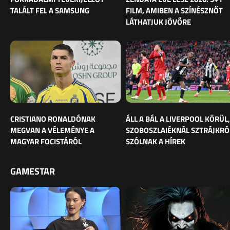
TALÁLT FEL A SAMSUNG
FILM, AMIBEN A SZÍNÉSZNŐT
LÁTHATJUK JÖVŐRE
CRISTIANO RONALDÓNAK
ÁLL A BÁL A LIVERPOOL KÖRÜL,
MEGVAN A VÉLEMÉNYE A
SZOBOSZLAIÉKNÁL SZTRÁJKRÓ
MAGYAR FOCISTÁRÓL
SZÓLNAK A HÍREK
GAMESTAR