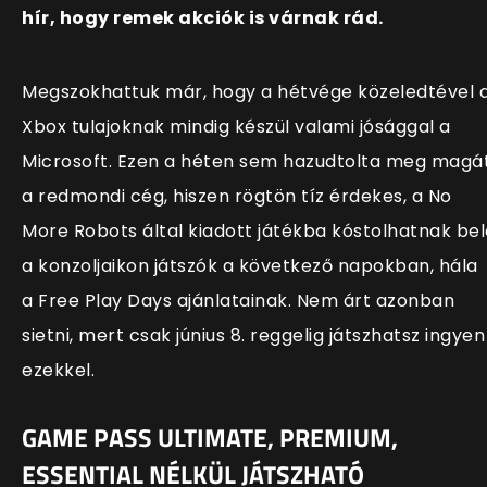
hír, hogy remek akciók is várnak rád.
Megszokhattuk már, hogy a hétvége közeledtével 
Xbox tulajoknak mindig készül valami jósággal a
Microsoft. Ezen a héten sem hazudtolta meg magá
a redmondi cég, hiszen rögtön tíz érdekes, a No
More Robots által kiadott játékba kóstolhatnak bel
a konzoljaikon játszók a következő napokban, hála
a
Free Play Days
ajánlatainak. Nem árt azonban
sietni, mert csak június 8. reggelig játszhatsz ingyen
ezekkel.
GAME PASS ULTIMATE, PREMIUM,
ESSENTIAL NÉLKÜL JÁTSZHATÓ