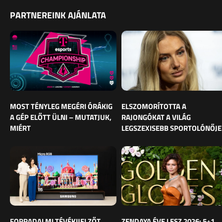
PARTNEREINK AJÁNLATA
MOST TÉNYLEG MEGÉRI ÓRÁKIG
ELSZOMORÍTOTTA A
A GÉP ELŐTT ÜLNI – MUTATJUK,
RAJONGÓKAT A VILÁG
MIÉRT
LEGSZEXISEBB SPORTOLÓNŐJE
FORRADALMI TÉVÉKIJELZŐT
ZENDAYA ÉVE LESZ 2026: 5+1