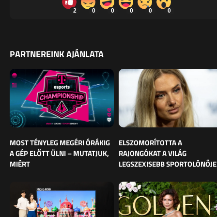
2
0
0
0
0
0
PARTNEREINK AJÁNLATA
MOST TÉNYLEG MEGÉRI ÓRÁKIG
ELSZOMORÍTOTTA A
A GÉP ELŐTT ÜLNI – MUTATJUK,
RAJONGÓKAT A VILÁG
MIÉRT
LEGSZEXISEBB SPORTOLÓNŐJE