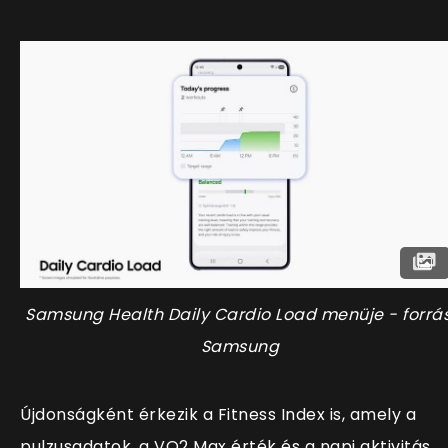
Samsung Health
Daily Cardio Load
menüje - forrás
Samsung
Újdonságként érkezik a Fitness Index is, amely a
pulzusadatok, a VO2 Max érték és a napi aktivitás