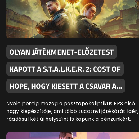
OLYAN JÁTÉKMENET-ELŐZETEST
KAPOTT A S.T.A.L.K.E.R. 2: COST OF
HOPE, HOGY KIESETT A CSAVAR A…
Nyolc percig mozog a posztapokaliptikus FPS első
nagy kiegészítője, ami több tucatnyi játékórát ígér,
ráadásul két új helyszínt is kapunk a pénzünkért.