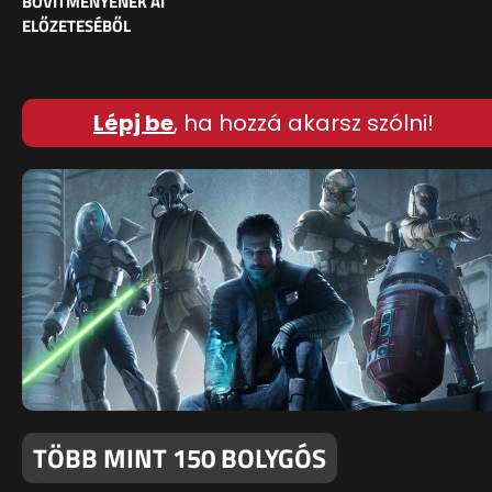
BŐVÍTMÉNYÉNEK AI
ELŐZETESÉBŐL
Lépj be
, ha hozzá akarsz szólni!
TÖBB MINT 150 BOLYGÓS