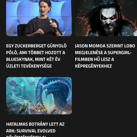
EGY ZUCKERBERGET GÚNYOLÓ
JASON MOMOA SZERINT LOBO
PÓLÓ, AMI TÖBBET HOZOTT A
MEGJELENÉSE A SUPERGIRL-
BLUESKYNAK, MINT KÉT ÉV
FILMBEN HŰ LESZ A
ÜZLETI TEVÉKENYSÉGE
KÉPREGÉNYEKHEZ
HATALMAS BOTRÁNY LETT AZ
ARK: SURVIVAL EVOLVED