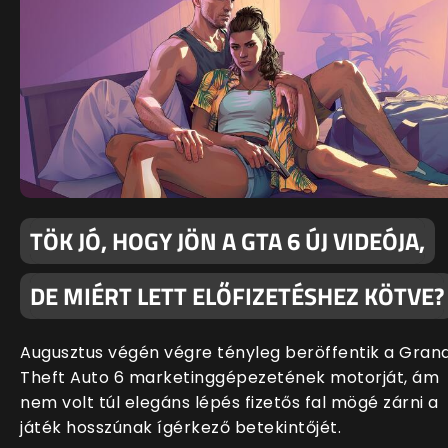
TÖK JÓ, HOGY JÖN A GTA 6 ÚJ VIDEÓJA,
DE MIÉRT LETT ELŐFIZETÉSHEZ KÖTVE?
Augusztus végén végre tényleg beröffentik a Gran
Theft Auto 6 marketinggépezetének motorját, ám
nem volt túl elegáns lépés fizetős fal mögé zárni a
játék hosszúnak ígérkező betekintőjét.