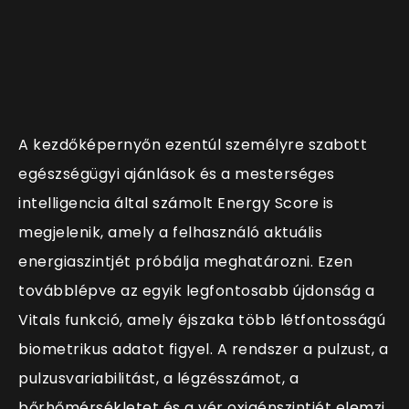
A kezdőképernyőn ezentúl személyre szabott
egészségügyi ajánlások és a mesterséges
intelligencia által számolt Energy Score is
megjelenik, amely a felhasználó aktuális
energiaszintjét próbálja meghatározni. Ezen
továbblépve az egyik legfontosabb újdonság a
Vitals funkció, amely éjszaka több létfontosságú
biometrikus adatot figyel. A rendszer a pulzust, a
pulzusvariabilitást, a légzésszámot, a
bőrhőmérsékletet és a vér oxigénszintjét elemzi,