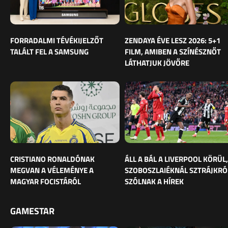
FORRADALMI TÉVÉKIJELZŐT
ZENDAYA ÉVE LESZ 2026: 5+1
TALÁLT FEL A SAMSUNG
FILM, AMIBEN A SZÍNÉSZNŐT
LÁTHATJUK JÖVŐRE
CRISTIANO RONALDÓNAK
ÁLL A BÁL A LIVERPOOL KÖRÜL,
MEGVAN A VÉLEMÉNYE A
SZOBOSZLAIÉKNÁL SZTRÁJKRÓ
MAGYAR FOCISTÁRÓL
SZÓLNAK A HÍREK
GAMESTAR