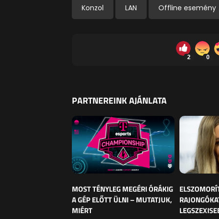
Konzol
LAN
Offline esemény
2
0
PARTNEREINK AJÁNLATA
MOST TÉNYLEG MEGÉRI ÓRÁKIG
ELSZOMORÍ
A GÉP ELŐTT ÜLNI – MUTATJUK,
RAJONGÓKAT
MIÉRT
LEGSZEXISE