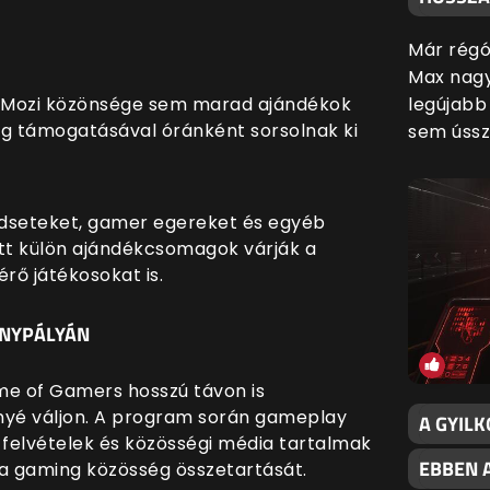
Már régó
Max nagy
legújabb 
lus Mozi közönsége sem marad ajándékok
lág támogatásával óránként sorsolnak ki
sem ússz
adseteket, gamer egereket és egyéb
ett külön ajándékcsomagok várják a
rő játékosokat is.
ENYPÁLYÁN
ame of Gamers hosszú távon is
é váljon. A program során gameplay
A GYIL
 felvételek és közösségi média tartalmak
EBBEN 
 a gaming közösség összetartását.