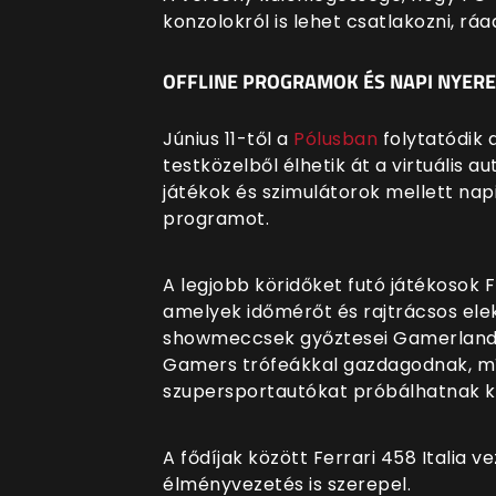
konzolokról is lehet csatlakozni, rá
OFFLINE PROGRAMOK ÉS NAPI NYER
Június 11-től a
Pólusban
folytatódik 
testközelből élhetik át a virtuális a
játékok és szimulátorok mellett napi 
programot.
A legjobb köridőket futó játékosok
amelyek időmérőt és rajtrácsos ele
showmeccsek győztesei Gamerland
Gamers trófeákkal gazdagodnak, míg
szupersportautókat próbálhatnak ki
A fődíjak között Ferrari 458 Italia
élményvezetés is szerepel.