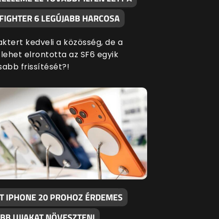
 FIGHTER 6 LEGÚJABB HARCOSA
aktert kedveli a közösség, de a
ehet elrontotta az SF6 egyik
sabb frissítését?!
T IPHONE 20 PROHOZ ÉRDEMES
BB UJJAKAT NÖVESZTENI