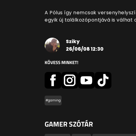
A Pólus így nemcsak versenyhelyszí
egyik új találkozópontjává is válhat
Sziky
26/06/08 12:30
KÖVESS MINKET!
#gaming
GAMER SZÓTÁR