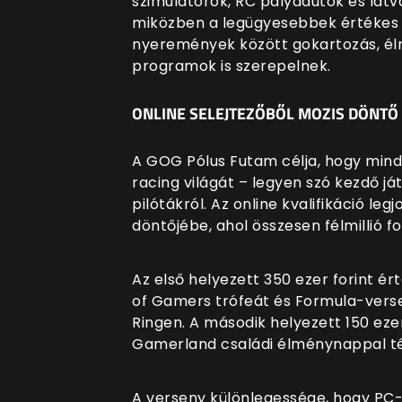
szimulátorok, RC pályaautók és lát
miközben a legügyesebbek értékes d
nyeremények között gokartozás, él
programok is szerepelnek.
ONLINE SELEJTEZŐBŐL MOZIS DÖNTŐ
A GOG Pólus Futam célja, hogy mind
racing világát – legyen szó kezdő já
pilótákról. Az online kvalifikáció le
döntőjébe, ahol összesen félmillió f
Az első helyezett 350 ezer forint é
of Gamers trófeát és Formula-vers
Ringen. A második helyezett 150 eze
Gamerland családi élménynappal té
A verseny különlegessége, hogy PC-r