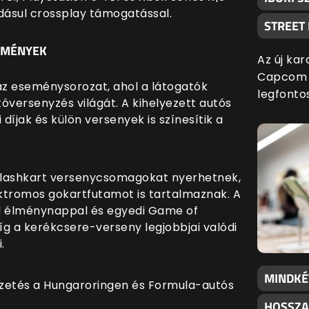
adásul crossplay támogatással.
STREET
EMÉNYEK
Az új kar
Capcom l
az eseménysorozat, ahol a látogatók
legfonto
utóversenyzés világát. A kihelyezett autós
díjak és külön versenyek is színesítik a
 Flashkart versenycsomagokat nyerhetnek,
ktromos gokartfutamot is tartalmaznak. A
 élménynappal és egyedi Game of
 a kerékcsere-verseny legjobbjai valódi
.
MINDKÉ
 vezetés a Hungaroringen és Formula-autós
HOSSZA