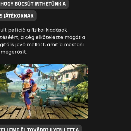
, HOGY BÚCSÚT INTHETÜNK A
S JÁTÉKOKNAK
ult petíció a fizikai kiadások
séért, a cég elkötelezte magát a
igitális jövő mellett, amit a mostani
s megerősít.
ZELLEME ÉL TOVÁBB? ILYEN LETT A