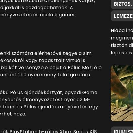
ványos kerékcsere challenge-ek várják,
BIZTOS
íjakkal is gazdagodhatnak. A
ményvezetés és családi gamer
LEMEZE
Hiába ind
megmenté
tisztán d
lépése i
enki számára elérhetővé tegye a sim
tékosokról vagy tapasztalt virtuális
gjobb két versenyzője bejut a Pólus Mozi élő
orint értékű nyeremény talál gazdára.
rtékű Pólus ajándékkártyát, egyedi Game
enyautós élményvezetést nyer az M-
r forintos Pólus ajándékkártyával és egy
rhet haza.
IBUKI S
ől, PlayStation 5-ről és Xbox Series X|S