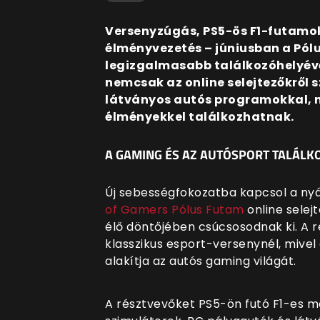
Versenyzúgás, PS5-ös F1-futamok,
élményvezetés – júniusban a Pólu
legizgalmasabb találkozóhelyévé
nemcsak az online selejtezőkről s
látványos autós programokkal, 
élményekkel találkozhatnak.
A GAMING ÉS AZ AUTÓSPORT TALÁLK
Új sebességfokozatba kapcsol a nyár
of Gamers Pólus Futam
online selej
élő döntőjében csúcsosodnak ki. A 
klasszikus esport-versenynél, mivel
alakítja az autós gaming világát.
A résztvevőket PS5-ön futó F1-es m