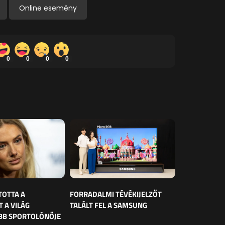
Online esemény
0
0
0
0
TOTTA A
FORRADALMI TÉVÉKIJELZŐT
 A VILÁG
TALÁLT FEL A SAMSUNG
BB SPORTOLÓNŐJE