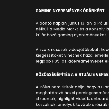
GAMING NYEREMÉNYEK ÓRÁNKÉNT
A döntő napján, június 13-án, a Pó
nélkül: a Media Markt és a Konzolvi
különböző gaming nyereményeket.
A szerencsések videojátékokat, he
kiegészítőket vihetnek haza, emell
legjobb PS5-ös időeredményeket elé
KÖZÖSSÉGÉPÍTÉS A VIRTUÁLIS VERS
A Pólus nem titkolt célja, hogy a G
meghatározó hazai gamingeseménny
streamek, highlight videók, onboard
készülnek, amelyek tovább erősítik