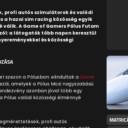
 profi autós szimulátorok és valódi
s a hazai sim racing közösség egyik
 válik. A Game of Gamers Pólus Futam
zól: a látogatók több napon keresztül
nyereményekkel és közösségi
OZÁSA
i szezon a Pólusban: elindultak a
Game
tezői, amelyek a Pólus Mozi nagyszabású
rendezvény azonban jóval több egy
 a Pólus valódi közösségi élménnyé
MATRIC
egmérettetések, profi autós