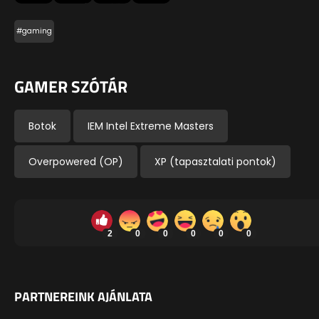
#gaming
GAMER SZÓTÁR
Botok
IEM Intel Extreme Masters
Overpowered (OP)
XP (tapasztalati pontok)
2
0
0
0
0
0
PARTNEREINK AJÁNLATA