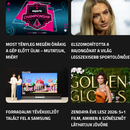
MOST TÉNYLEG MEGÉRI ÓRÁKIG
ELSZOMORÍTOTTA A
A GÉP ELŐTT ÜLNI – MUTATJUK,
RAJONGÓKAT A VILÁG
MIÉRT
LEGSZEXISEBB SPORTOLÓNŐJE
FORRADALMI TÉVÉKIJELZŐT
ZENDAYA ÉVE LESZ 2026: 5+1
TALÁLT FEL A SAMSUNG
FILM, AMIBEN A SZÍNÉSZNŐT
LÁTHATJUK JÖVŐRE