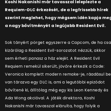
Koshi Nakanishi már tavasszal leleplezte a
Requiem-DLC érkezését, de a legfrissebb hírek
szerint meglehet, hogy mégsem idén kapja me
a nagy bővítményét a legújabb Resident Evil.
Sok tányért pörget egyszerre a Capcom, de ha cs
kizárólag a Resident Evil-sorozatot nézzük, akkor
sem érheti panasz a ház elejét. A Resident Evil
Requiem remekül sikerült, jövőre érkezik a Code:
Veronica komplett modern remake-je, ráadásul be
van tárazva egy DLC is, ami a legutóbbi epizódot
bővítené ki, állítólag még egy kis Leon Kennedy és
Ada Wong akcióval. A játék direktora, Koshi
Nakanishi már tavasszal elárulta, hogy folyik a