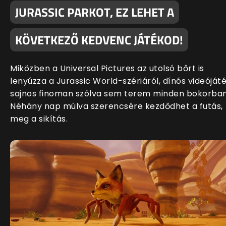
JURASSIC PARKOT, EZ LEHET A
KÖVETKEZŐ KEDVENC JÁTÉKOD!
Miközben a Universal Pictures az utolsó bőrt is
lenyúzza a Jurassic World-szériáról, dínós videóját
sajnos finoman szólva sem terem minden bokorban
Néhány nap múlva szerencsére kezdődhet a futás,
meg a sikítás.