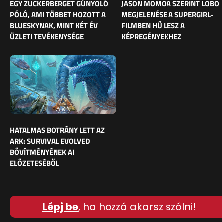
EGY ZUCKERBERGET GÚNYOLÓ
JASON MOMOA SZERINT LOBO
PÓLÓ, AMI TÖBBET HOZOTT A
MEGJELENÉSE A SUPERGIRL-
BLUESKYNAK, MINT KÉT ÉV
FILMBEN HŰ LESZ A
ÜZLETI TEVÉKENYSÉGE
KÉPREGÉNYEKHEZ
HATALMAS BOTRÁNY LETT AZ
ARK: SURVIVAL EVOLVED
BŐVÍTMÉNYÉNEK AI
ELŐZETESÉBŐL
Lépj be
, ha hozzá akarsz szólni!