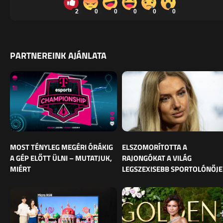
2
0
0
0
0
0
PARTNEREINK AJÁNLATA
MOST TÉNYLEG MEGÉRI ÓRÁKIG
ELSZOMORÍTOTTA A
A GÉP ELŐTT ÜLNI – MUTATJUK,
RAJONGÓKAT A VILÁG
MIÉRT
LEGSZEXISEBB SPORTOLÓNŐJE