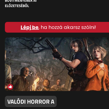
BŐVÍTMÉNYÉNEK AI
ELŐZETESÉBŐL
Lépj be
, ha hozzá akarsz szólni!
VALÓDI HORROR A