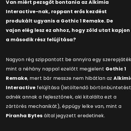
Van miért pezsgőt bontania az Alkimia
Interactive-nak, roppant erős kezdést
produkált ugyanis a Gothic 1 Remake. De
vajon elég lesz ez ahhoz, hogy zöld utat kapjon
a második rész felújítása?
Nagyon rég szippantott be annyira egy szerepjáték
mint a néhány nappal ezelőtt megjelent
Gothic 1
Remake
, mert bár messze nem hibátlan az
Alkimi
Interactive
felújítása (letöltendő börtönbüntetést
adnék annak a fejlesztőnek, aki kitalálta ezt a
zártörés mechanikát), éppúgy lelke van, mint a
Piranha Bytes
által jegyzett eredetinek.