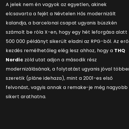
A jelek nem én vagyok az egyetlen, akinek
elcsavarta a fejét a Névtelen Hős modernizált
kalandja, a barcelonai csapat ugyanis büszkén
számolt be róla X-en, hogy egy hét leforgása alatt
500 000 példányt sikerült eladni az RPG-ből. Az erő
kezdés remélhetőleg elég lesz ahhoz, hogy a
THQ
Nordic
zöld utat adjon a második rész
modernizálásának, a folytatást ugyanis jóval többe
szeretik (pláne idehaza), mint a 2001-es első
felvonást, vagyis annak a remake-je még nagyobb
sikert arathatna.