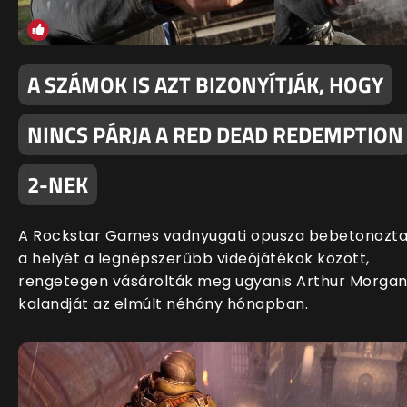
A SZÁMOK IS AZT BIZONYÍTJÁK, HOGY
NINCS PÁRJA A RED DEAD REDEMPTION
2-NEK
A Rockstar Games vadnyugati opusza bebetonozt
a helyét a legnépszerűbb videójátékok között,
rengetegen vásárolták meg ugyanis Arthur Morga
kalandját az elmúlt néhány hónapban.