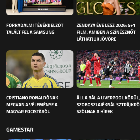
FORRADALMI TÉVÉKIJELZŐT
ZENDAYA ÉVE LESZ 2026: 5+1
TALÁLT FEL A SAMSUNG
FILM, AMIBEN A SZÍNÉSZNŐT
LÁTHATJUK JÖVŐRE
CRISTIANO RONALDÓNAK
ÁLL A BÁL A LIVERPOOL KÖRÜL,
MEGVAN A VÉLEMÉNYE A
SZOBOSZLAIÉKNÁL SZTRÁJKRÓ
MAGYAR FOCISTÁRÓL
SZÓLNAK A HÍREK
GAMESTAR