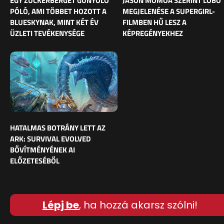
EGY ZUCKERBERGET GÚNYOLÓ
JASON MOMOA SZERINT LOBO
PÓLÓ, AMI TÖBBET HOZOTT A
MEGJELENÉSE A SUPERGIRL-
BLUESKYNAK, MINT KÉT ÉV
FILMBEN HŰ LESZ A
ÜZLETI TEVÉKENYSÉGE
KÉPREGÉNYEKHEZ
HATALMAS BOTRÁNY LETT AZ
ARK: SURVIVAL EVOLVED
BŐVÍTMÉNYÉNEK AI
ELŐZETESÉBŐL
Lépj be
, ha hozzá akarsz szólni!