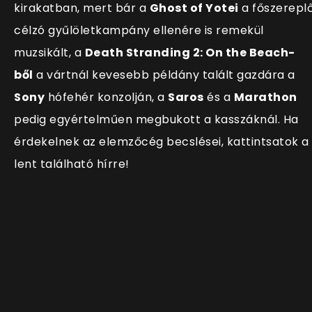
kirakatban, mert bár a
Ghost of Yotei
a főszerepl
célzó gyűlöletkampány ellenére is remekül
muzsikált, a
Death Stranding 2: On the Beach-
ből
a vártnál kevesebb példány talált gazdára a
Sony
hófehér konzolján, a
Saros
és a
Marathon
pedig egyértelműen megbukott a kasszáknál. Ha
érdekelnek az elemzőcég becslései, kattintsatok a
lent található hírre!