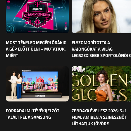
MOST TÉNYLEG MEGÉRI ÓRÁKIG
ELSZOMORÍTOTTA A
A GÉP ELŐTT ÜLNI – MUTATJUK,
RAJONGÓKAT A VILÁG
MIÉRT
LEGSZEXISEBB SPORTOLÓNŐJE
FORRADALMI TÉVÉKIJELZŐT
ZENDAYA ÉVE LESZ 2026: 5+1
TALÁLT FEL A SAMSUNG
FILM, AMIBEN A SZÍNÉSZNŐT
LÁTHATJUK JÖVŐRE