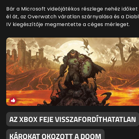
Bár a Microsoft videójátékos részlege nehéz időket
él át, az Overwatch váratlan szárnyalása és a Diab
IV kiegészítője megmentette a céges mérleget.
AZ XBOX FEJE VISSZAFORDÍTHATATLAN
KÁROKAT OKOZOTT A DOOM