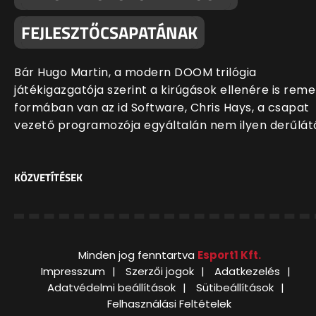
FEJLESZTŐCSAPATÁNAK
Bár Hugo Martin, a modern DOOM trilógia
játékigazgatója szerint a kirúgások ellenére is rem
formában van az id Software, Chris Hays, a csapat
vezető programozója egyáltalán nem ilyen derűlát
KÖZVETÍTÉSEK
Minden jog fenntartva
Esport1 Kft.
Impresszum
Szerzői jogok
Adatkezelés
Adatvédelmi beállítások
Sütibeállítások
Felhasználási Feltételek