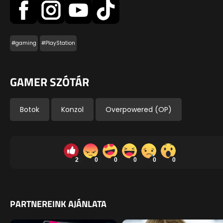
#gaming
#PlayStation
GAMER SZÓTÁR
Botok
Konzol
Overpowered (OP)
2
0
0
0
0
0
PARTNEREINK AJÁNLATA