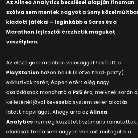
Az Alinea Analytics becslései alapján finoman
szólva sem mentek nagyot a Sony közelmúltba
kiadott játékai – leginkább a Saros és a
Marathon fejlesztői érezhetik magukat
veszélyben.
Az előző generációban valósággal hasított a
PlayStation
házon belüli (illetve third-party)
exkluzívok terén, éppen ezért elég nagy
csalódásnak mondható a
PS5
éra, melynek során a
kelleténél jóval kevesebb system seller alkotás
látott napvilágot. Ahogy arra az
Alinea
Analytics
nemrég közzétett számai is rámutattak,
eladások terén sem nagyon van mit mutogatni a