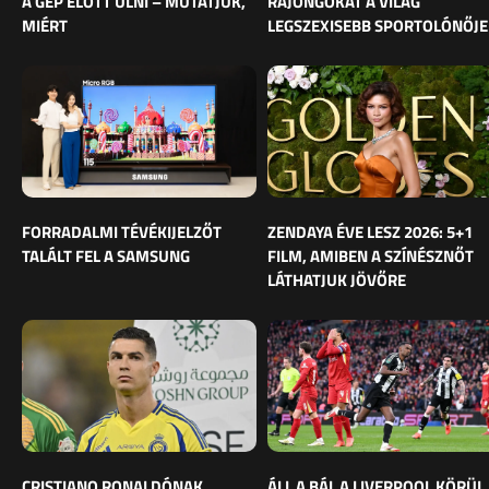
A GÉP ELŐTT ÜLNI – MUTATJUK,
RAJONGÓKAT A VILÁG
MIÉRT
LEGSZEXISEBB SPORTOLÓNŐJE
FORRADALMI TÉVÉKIJELZŐT
ZENDAYA ÉVE LESZ 2026: 5+1
TALÁLT FEL A SAMSUNG
FILM, AMIBEN A SZÍNÉSZNŐT
LÁTHATJUK JÖVŐRE
CRISTIANO RONALDÓNAK
ÁLL A BÁL A LIVERPOOL KÖRÜL,