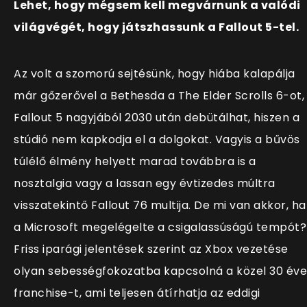
Lehet, hogy mégsem kell megvárnunk a valódi
világvégét, hogy játszhassunk a Fallout 5-tel.
Az volt a szomorú sejtésünk, hogy hiába kalapálja
már gőzerővel a Bethesda a The Elder Scrolls 6-ot,
Fallout 5 nagyjából 2030 után debütálhat, hiszen a
stúdió nem kapkodja el a dolgokat. Vagyis a bűvös
túlélő élmény helyett marad továbbra is a
nosztalgia vagy a lassan egy évtizedes múltra
visszatekintő Fallout 76 multija. De mi van akkor, ha
a Microsoft megelégelte a csigalassúságú tempót?
Friss iparági jelentések szerint az Xbox vezetése
olyan sebességfokozatba kapcsolná a közel 30 éve
franchise-t, ami teljesen átírhatja az eddigi