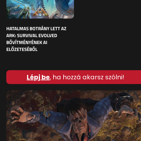
HATALMAS BOTRÁNY LETT AZ
ARK: SURVIVAL EVOLVED
BŐVÍTMÉNYÉNEK AI
ELŐZETESÉBŐL
Lépj be
, ha hozzá akarsz szólni!