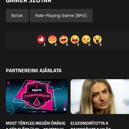
Botok
Role-Playing Game (RPG)
2
0
0
0
0
0
PARTNEREINK AJÁNLATA
MOST TÉNYLEG MEGÉRI ÓRÁKIG
ELSZOMORÍTOTTA A