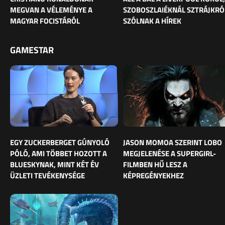
MEGVAN A VÉLEMÉNYE A
SZOBOSZLAIÉKNÁL SZTRÁJKRÓ
MAGYAR FOCISTÁRÓL
SZÓLNAK A HÍREK
GAMESTAR
EGY ZUCKERBERGET GÚNYOLÓ
JASON MOMOA SZERINT LOBO
PÓLÓ, AMI TÖBBET HOZOTT A
MEGJELENÉSE A SUPERGIRL-
BLUESKYNAK, MINT KÉT ÉV
FILMBEN HŰ LESZ A
ÜZLETI TEVÉKENYSÉGE
KÉPREGÉNYEKHEZ