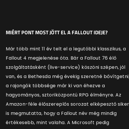
MIÉRT PONT MOST JÖTT EL A FALLOUT IDEJE?
Már több mint 11 év telt el a legutóbbi klasszikus, a
Fallout 4 megjelenése óta. Bár a Fallout 76 élő
szolgáltatásként (live-service) köszöni szépen, jól
van, és a Bethesda még évekig szeretné bővítgetni
a rajongók többsége már ki van éhezve a
hagyományos, sztoriközpontú RPG élményre. Az
Amazon-féle élőszereplős sorozat elképesztő sike
is megmutatta, hogy a Fallout név még mindig
értékesebb, mint valaha. A Microsoft pedig