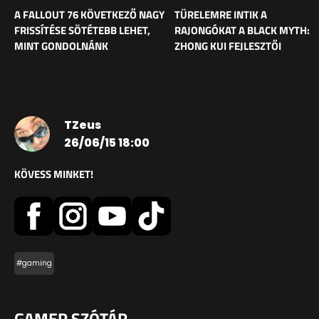
A FALLOUT 76 KÖVETKEZŐ NAGY
TÜRELEMRE INTIK A
FRISSÍTÉSE SÖTÉTEBB LEHET,
RAJONGÓKAT A BLACK MYTH:
MINT GONDOLNÁNK
ZHONG KUI FEJLESZTŐI
TZeus
26/06/15 18:00
KÖVESS MINKET!
#gaming
GAMER SZÓTÁR