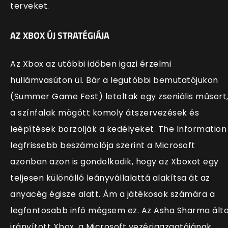
terveket.
AZ XBOX ÚJ STRATÉGIÁJA
Az Xbox az utóbbi időben igazi érzelmi
hullámvasúton ül. Bár a legutóbbi bemutatójukon
(Summer Game Fest) letoltak egy zseniális műsort
a színfalak mögött komoly átszervezések és
leépítések borzolják a kedélyeket. The Information
legfrissebb beszámolója szerint a Microsoft
azonban azon is gondolkodik, hogy az Xboxot egy
teljesen különálló leányvállalattá alakítsa át az
anyacég égisze alatt. Ám a játékosok számára a
legfontosabb infó mégsem ez. Az Asha Sharma álta
irányított Xbox, a Microsoft vezérigazgatójának,