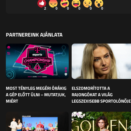
2
0
0
0
0
0
PARTNEREINK AJÁNLATA
MOST TÉNYLEG MEGÉRI ÓRÁKIG
ELSZOMORÍTOTTA A
A GÉP ELŐTT ÜLNI – MUTATJUK,
RAJONGÓKAT A VILÁG
MIÉRT
LEGSZEXISEBB SPORTOLÓNŐJE