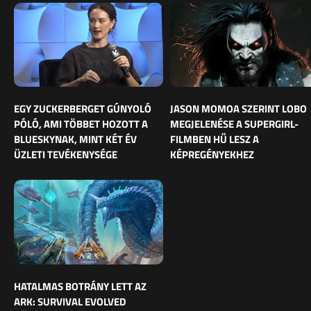
EGY ZUCKERBERGET GÚNYOLÓ
JASON MOMOA SZERINT LOBO
PÓLÓ, AMI TÖBBET HOZOTT A
MEGJELENÉSE A SUPERGIRL-
BLUESKYNAK, MINT KÉT ÉV
FILMBEN HŰ LESZ A
ÜZLETI TEVÉKENYSÉGE
KÉPREGÉNYEKHEZ
HATALMAS BOTRÁNY LETT AZ
ARK: SURVIVAL EVOLVED