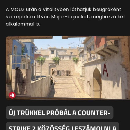
A MOUZ után a Vitalityben láthatjuk beugróként
szerepelni a litván Major-bajnokot, méghozzá két
alkalommal is.
ÚJ TRÜKKEL PRÓBÁL A COUNTER-
STRIKE 2 KÖZÖSSÉG LESZÁMOLNI A