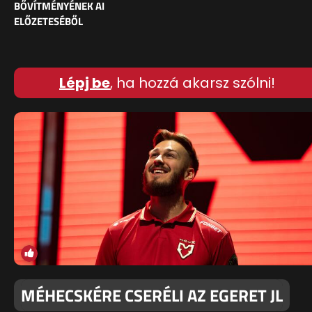
BŐVÍTMÉNYÉNEK AI
ELŐZETESÉBŐL
Lépj be
, ha hozzá akarsz szólni!
MÉHECSKÉRE CSERÉLI AZ EGERET JL