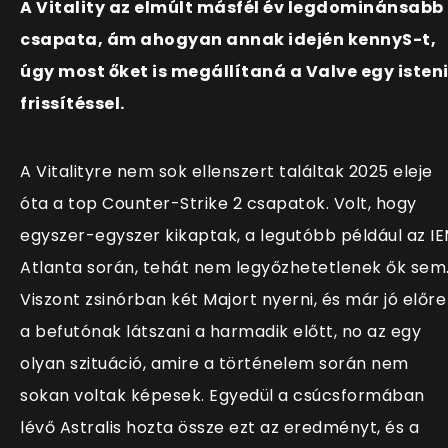
A Vitality az elmúlt másfél év legdominánsabb
csapata, ám ahogyan annak idején kennyS-t,
úgy most őket is megállítaná a Valve egy isten
frissítéssel.
A Vitalityre nem sok ellenszert találtak 2025 eleje
óta a top Counter-Strike 2 csapatok. Volt, hogy
egyszer-egyszer kikaptak, a legutóbb például az I
Atlanta során, tehát nem legyőzhetetlenek ők sem
Viszont zsinórban két Majort nyerni, és már jó előre
a befutónak látszani a harmadik előtt, no az egy
olyan szituáció, amire a történelem során nem
sokan voltak képesek. Egyedül a csúcsformában
lévő Astralis hozta össze ezt az eredményt, és a