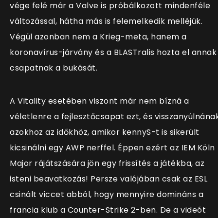
vége felé már a Valve is próbálkozott mindenféle
változással, hátha más is felemelkedik melléjük.
Végül azonban nem a Krieg-meta, hanem a
koronavírus-járvány és a BLASTralis hozta el annak
csapatnak a bukását.
A Vitality esetében viszont már nem bízná a
véletlenre a fejlesztőcsapat ezt, és visszanyúlnána
azokhoz az időkhöz, amikor kennyS-t is sikerült
kicsinálni egy AWP nerffel. Éppen ezért az IEM Köln
Major rájátszására jön egy frissítés a játékba, az
isteni beavatkozás! Persze valójában csak az ESL
csinált viccet abból, hogy mennyire domináns a
francia klub a Counter-Strike 2-ben. De a videót