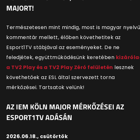
MAJORT!
Természetesen mint mindig, most is magyar nyelv
kommentár mellett, élőben követhetitek az
Esport1TV stábjával az eseményeket. De ne
feledjétek, együttműködésünk keretében
kizáról
a TV2 Play és a TV2 Play Zéró felületén
lesznek
követhetőek az ESL által szervezett torna
mérkőzései. Tartsatok velünk!
AZ IEM KÖLN MAJOR MÉRKŐZÉSEI AZ
ESPORT1TV ADÁSÁN
2026.06.18., csütörtök