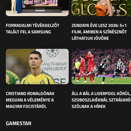
FORRADALMI TÉVÉKIJELZŐT
ZENDAYA ÉVE LESZ 2026: 5+1
TALÁLT FEL A SAMSUNG
FILM, AMIBEN A SZÍNÉSZNŐT
LÁTHATJUK JÖVŐRE
CRISTIANO RONALDÓNAK
ÁLL A BÁL A LIVERPOOL KÖRÜL,
MEGVAN A VÉLEMÉNYE A
SZOBOSZLAIÉKNÁL SZTRÁJKRÓ
MAGYAR FOCISTÁRÓL
SZÓLNAK A HÍREK
GAMESTAR