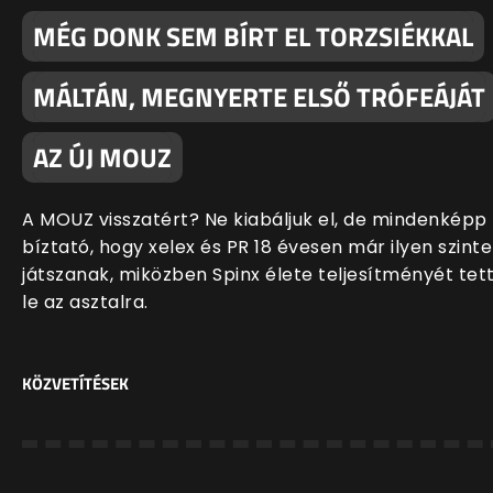
MÉG DONK SEM BÍRT EL TORZSIÉKKAL
MÁLTÁN, MEGNYERTE ELSŐ TRÓFEÁJÁT
AZ ÚJ MOUZ
A MOUZ visszatért? Ne kiabáljuk el, de mindenképp
bíztató, hogy xelex és PR 18 évesen már ilyen szint
játszanak, miközben Spinx élete teljesítményét tet
le az asztalra.
KÖZVETÍTÉSEK