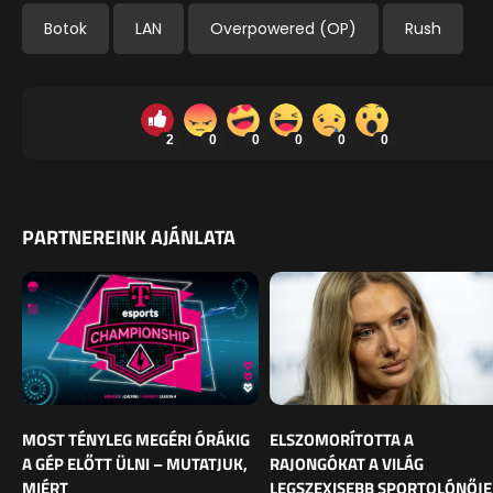
Botok
LAN
Overpowered (OP)
Rush
2
0
0
0
0
0
PARTNEREINK AJÁNLATA
MOST TÉNYLEG MEGÉRI ÓRÁKIG
ELSZOMORÍTOTTA A
A GÉP ELŐTT ÜLNI – MUTATJUK,
RAJONGÓKAT A VILÁG
MIÉRT
LEGSZEXISEBB SPORTOLÓNŐJE