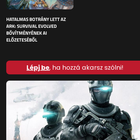
HATALMAS BOTRÁNY LETT AZ
ARK: SURVIVAL EVOLVED
BŐVÍTMÉNYÉNEK AI
ELŐZETESÉBŐL
Lépj be
, ha hozzá akarsz szólni!