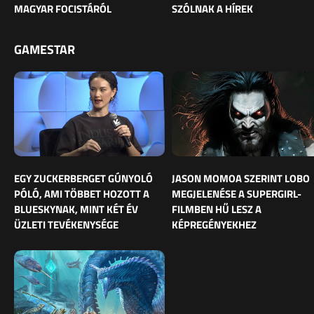
MAGYAR FOCISTÁRÓL
SZÓLNAK A HÍREK
GAMESTAR
EGY ZUCKERBERGET GÚNYOLÓ
JASON MOMOA SZERINT LOBO
PÓLÓ, AMI TÖBBET HOZOTT A
MEGJELENÉSE A SUPERGIRL-
BLUESKYNAK, MINT KÉT ÉV
FILMBEN HŰ LESZ A
ÜZLETI TEVÉKENYSÉGE
KÉPREGÉNYEKHEZ