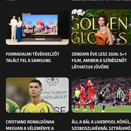
FORRADALMI TÉVÉKIJELZŐT
ZENDAYA ÉVE LESZ 2026: 5+1
TALÁLT FEL A SAMSUNG
FILM, AMIBEN A SZÍNÉSZNŐT
LÁTHATJUK JÖVŐRE
CRISTIANO RONALDÓNAK
ÁLL A BÁL A LIVERPOOL KÖRÜL,
MEGVAN A VÉLEMÉNYE A
SZOBOSZLAIÉKNÁL SZTRÁJKRÓ