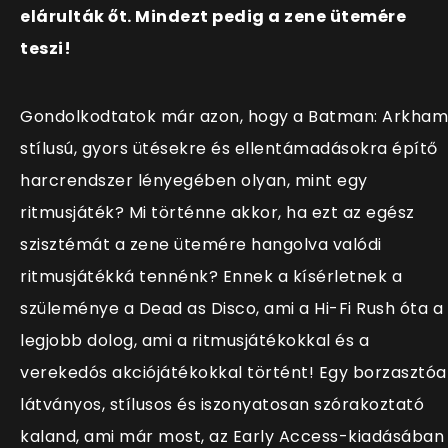
elárulták őt. Mindezt pedig a zene ütemére
teszi!
Gondolkodtatok már azon, hogy a Batman: Arkha
stílusú, gyors ütésekre és ellentámadásokra építő
harcrendszer lényegében olyan, mint egy
ritmusjáték? Mi történne akkor, ha ezt az egész
szisztémát a zene ütemére hangolva valódi
ritmusjátékká tennénk? Ennek a kísérletnek a
szüleménye a Dead as Disco, ami a Hi-Fi Rush óta a
legjobb dolog, ami a ritmusjátékokkal és a
verekedós akciójátékokkal történt! Egy borzasztó
látványos, stílusos és iszonyatosan szórakoztató
kaland, ami már most, az Early Access-kiadásában