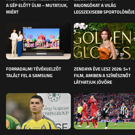
A GÉP ELŐTT ÜLNI – MUTATJUK,
RAJONGÓKAT A VILÁG
MIÉRT
LEGSZEXISEBB SPORTOLÓNŐJE
FORRADALMI TÉVÉKIJELZŐT
ZENDAYA ÉVE LESZ 2026: 5+1
TALÁLT FEL A SAMSUNG
FILM, AMIBEN A SZÍNÉSZNŐT
LÁTHATJUK JÖVŐRE