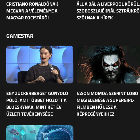
CRISTIANO RONALDÓNAK
ÁLL A BÁL A LIVERPOOL KÖRÜL,
MEGVAN A VÉLEMÉNYE A
SZOBOSZLAIÉKNÁL SZTRÁJKRÓ
MAGYAR FOCISTÁRÓL
SZÓLNAK A HÍREK
GAMESTAR
EGY ZUCKERBERGET GÚNYOLÓ
JASON MOMOA SZERINT LOBO
PÓLÓ, AMI TÖBBET HOZOTT A
MEGJELENÉSE A SUPERGIRL-
BLUESKYNAK, MINT KÉT ÉV
FILMBEN HŰ LESZ A
ÜZLETI TEVÉKENYSÉGE
KÉPREGÉNYEKHEZ