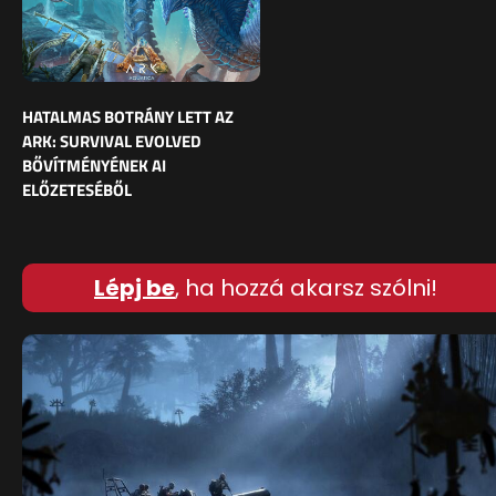
HATALMAS BOTRÁNY LETT AZ
ARK: SURVIVAL EVOLVED
BŐVÍTMÉNYÉNEK AI
ELŐZETESÉBŐL
Lépj be
, ha hozzá akarsz szólni!