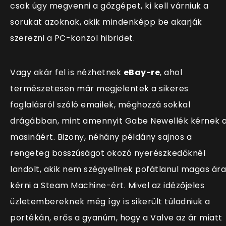
csak úgy megvenni a gőzgépet, ki kell várniuk a
sorukat azoknak, akik mindenképp be akarják
szerezni a PC-konzol hibridet.
Vagy akár fel is nézhetnek
eBay-re
, ahol
természetesen már megjelentek a sikeres
foglalásról szóló emailek, méghozzá sokkal
drágábban, mint amennyit Gabe Newellék kérnek 
masináért. Bizony, néhány példány sajnos a
rengeteg bosszúságot okozó nyerészkedőknél
landolt, akik nem szégyellnek pofátlanul magas ára
kérni a Steam Machine-ért. Mivel az idézőjeles
üzletembereknek még így is sikerült túladniuk a
portékán, erős a gyanúm, hogy a Valve az ár miatt