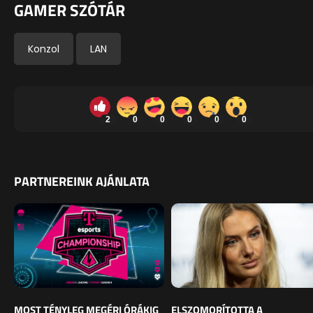
GAMER SZÓTÁR
Konzol
LAN
2
0
0
0
0
0
PARTNEREINK AJÁNLATA
MOST TÉNYLEG MEGÉRI ÓRÁKIG
ELSZOMORÍTOTTA A