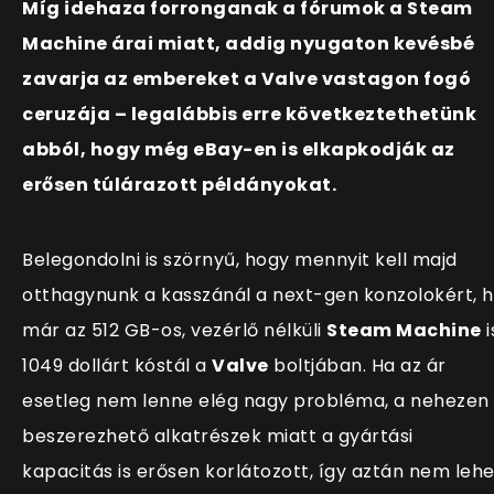
Míg idehaza forronganak a fórumok a Steam
Machine árai miatt, addig nyugaton kevésbé
zavarja az embereket a Valve vastagon fogó
ceruzája – legalábbis erre következtethetünk
abból, hogy még eBay-en is elkapkodják az
erősen túlárazott példányokat.
Belegondolni is szörnyű, hogy mennyit kell majd
otthagynunk a kasszánál a next-gen konzolokért, 
már az 512 GB-os, vezérlő nélküli
Steam Machine
i
1049 dollárt kóstál a
Valve
boltjában. Ha az ár
esetleg nem lenne elég nagy probléma, a nehezen
beszerezhető alkatrészek miatt a gyártási
kapacitás is erősen korlátozott, így aztán nem lehe