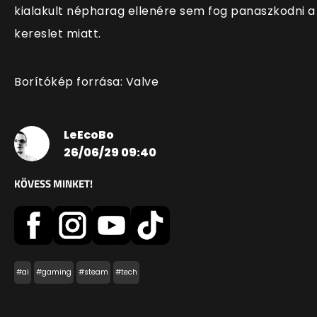
kialakult népharag ellenére sem fog panaszkodni a
kereslet miatt.
Borítókép forrása: Valve
LeEcoBo
26/06/29 09:40
KÖVESS MINKET!
#ai
#gaming
#steam
#tech