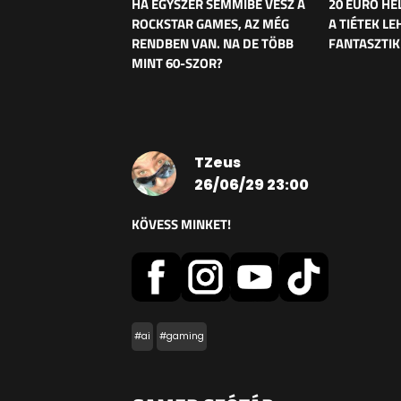
HA EGYSZER SEMMIBE VESZ A
20 EURÓ HE
ROCKSTAR GAMES, AZ MÉG
A TIÉTEK LE
RENDBEN VAN. NA DE TÖBB
FANTASZTI
MINT 60-SZOR?
TZeus
26/06/29 23:00
KÖVESS MINKET!
#ai
#gaming