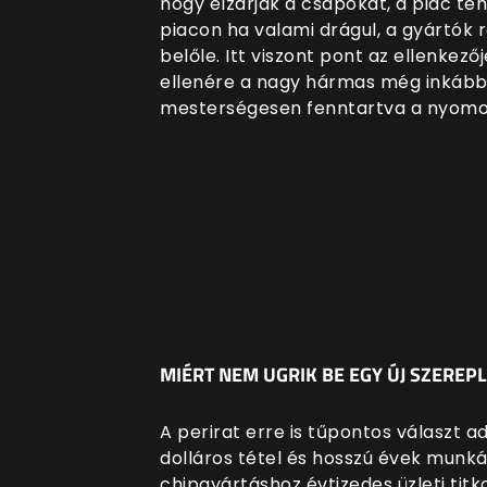
hogy elzárják a csapokat, a piac te
piacon ha valami drágul, a gyártók 
belőle. Itt viszont pont az ellenkező
ellenére a nagy hármas még inkább
mesterségesen fenntartva a nyomo
MIÉRT NEM UGRIK BE EGY ÚJ SZEREPL
A perirat erre is tűpontos választ a
dolláros tétel és hosszú évek munká
chipgyártáshoz évtizedes üzleti titk