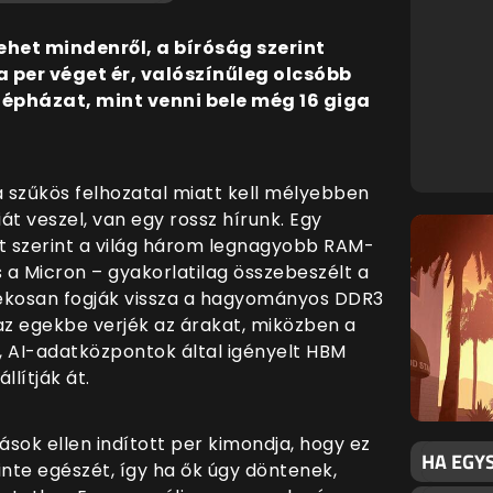
ehet mindenről, a bíróság szerint
a per véget ér, valószínűleg olcsóbb
gépházat, mint venni bele még 16 giga
 a szűkös felhozatal miatt kell mélyebben
t veszel, van egy rossz hírunk. Egy
et szerint a világ három legnagyobb RAM-
s a Micron – gyakorlatilag összebeszélt a
dékosan fogják vissza a hagyományos DDR3
z egekbe verjék az árakat, miközben a
 AI-adatközpontok által igényelt HBM
lítják át.
ások ellen indított per kimondja, hogy ez
HA EGY
zinte egészét, így ha ők úgy döntenek,