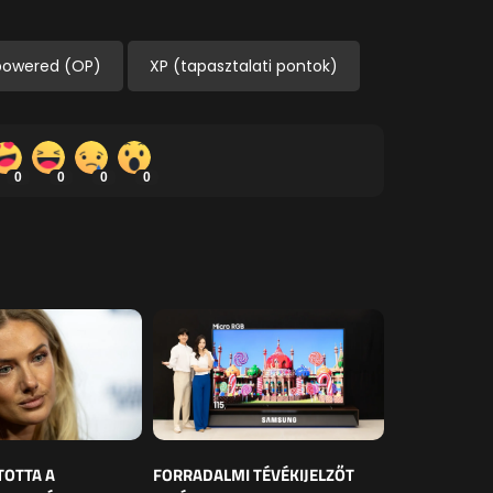
powered (OP)
XP (tapasztalati pontok)
0
0
0
0
TOTTA A
FORRADALMI TÉVÉKIJELZŐT