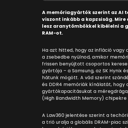
A memóriagyártók szerint az AI t
viszont inkább a kapzsiság. Mire 
lesz aranytömbökkel kibélelni a 
RAM-ot.
Ha azt hitted, hogy az infláció vagy
a zsebedbe nyúlnod, amikor memóriá
frissen benyújtott csoportos keres
gyártója – a Samsung, az SK Hynix é
hátunk mögött. A vád szerint szán
és DDR4 memóriák kínálatát, hogy a
gyártókapacitásukat a méregdrága,
(High Bandwidth Memory) chipekre ál
A Law360 jelentése szerint a techóri
a trió uralja a globális DRAM-piac s