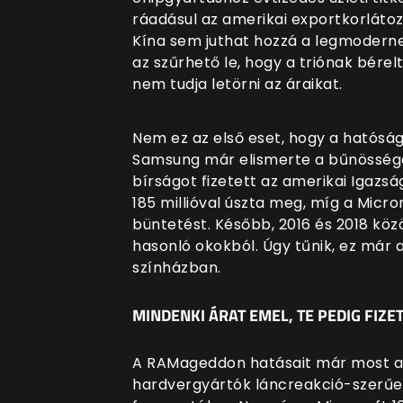
ráadásul az amerikai exportkorlátozá
Kína sem juthat hozzá a legmodern
az szűrhető le, hogy a triónak bérel
nem tudja letörni az áraikat.
Nem ez az első eset, hogy a hatósá
Samsung már elismerte a bűnösségét
bírságot fizetett az amerikai Igazsá
185 millióval úszta meg, míg a Micro
büntetést. Később, 2016 és 2018 köz
hasonló okokból. Úgy tűnik, ez már
színházban.
MINDENKI ÁRAT EMEL, TE PEDIG FIZE
A RAMageddon hatásait már most a s
hardvergyártók láncreakció-szerűen