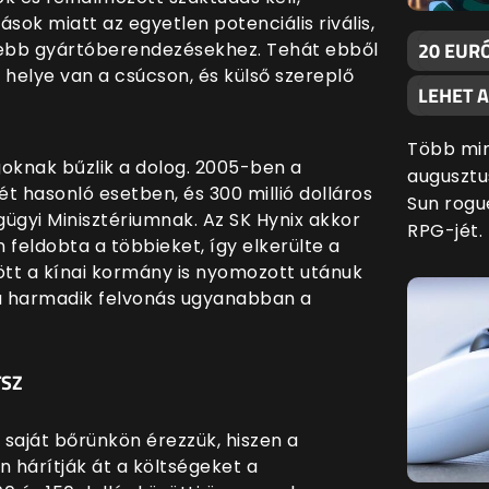
sok miatt az egyetlen potenciális rivális,
20 EURÓ
ebb gyártóberendezésekhez. Tehát ebből
t helye van a csúcson, és külső szereplő
LEHET 
Több min
goknak bűzlik a dolog. 2005-ben a
augusztu
 hasonló esetben, és 300 millió dolláros
Sun rogu
gügyi Minisztériumnak. Az SK Hynix akkor
RPG-jét.
n feldobta a többieket, így elkerülte a
ött a kínai kormány is nyomozott utánuk
 a harmadik felvonás ugyanabban a
TSZ
aját bőrünkön érezzük, hiszen a
 hárítják át a költségeket a