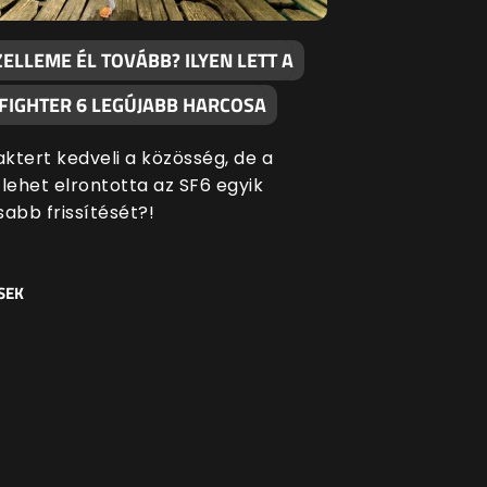
ZELLEME ÉL TOVÁBB? ILYEN LETT A
 FIGHTER 6 LEGÚJABB HARCOSA
aktert kedveli a közösség, de a
ehet elrontotta az SF6 egyik
sabb frissítését?!
SEK