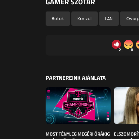
GAMER SZÓTÁR
Botok
Konzol
LAN
Over
2
0
PARTNEREINK AJÁNLATA
MOST TÉNYLEG MEGÉRI ÓRÁKIG
ELSZOMORÍ