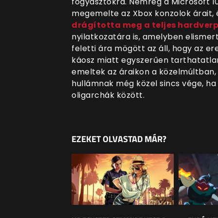
fogyasztókra. Nemrég a Microsoft 10
megemelte az Xbox konzolok árait,
drágította meg a teljes hardver
nyilatkozatára is, amelyben elismer
feletti ára mögött az áll, hogy az e
káosz miatt egyszerűen tarthatatlan
emeltek az áraikon a közelmúltban, 
hullámnak még közel sincs vége, ha
oligarchák között.
EZEKET OLVASTAD MÁR?