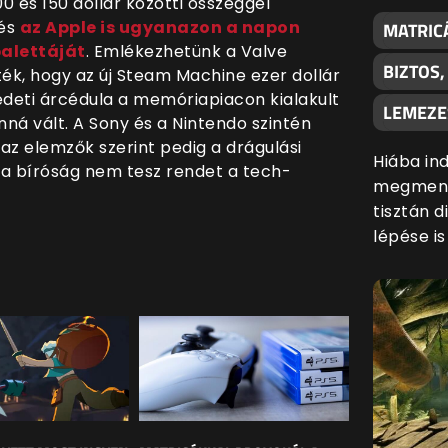
0 és 150 dollár közötti összeggel
 és
az Apple is ugyanazon a napon
MATRIC
palettáját
. Emlékezhetünk a Valve
BIZTOS
ték, hogy az új Steam Machine ezer dollár
redeti árcédula a memóriapiacon kialakult
LEMEZE
ná vált. A Sony és a Nintendo szintén
az elemzők szerint pedig a drágulási
Hiába ind
 a bíróság nem tesz rendet a tech-
megmenté
tisztán d
lépése i