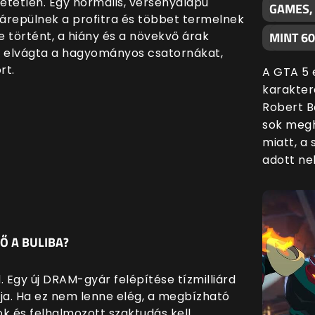
hetetlen. Egy normális, versenyalapú
GAMES,
rárepülnek a profitra és többet termelnek
je történt, a hiány és a növekvő árak
MINT 6
 elvágta a hagyományos csatornákat,
rt.
A GTA 5 
karakter
Robert B
sok megh
miatt, a
adott nek
Ő A BULIBA?
d. Egy új DRAM-gyár felépítése tízmilliárd
ja. Ha ez nem lenne elég, a megbízható
ok és felhalmozott szaktudás kell,