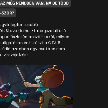
 AZ MÉG RENDBEN VAN. NA DE TÖBB
0-SZOR?
egyik legfontosabb
ét, Steve Haines-t megszólaltató
ogue őszintén beszélt arról, milyen
allgatáson vett részt a GTA 6
 stúdió azonban egy esetben sem
i visszajelzést.