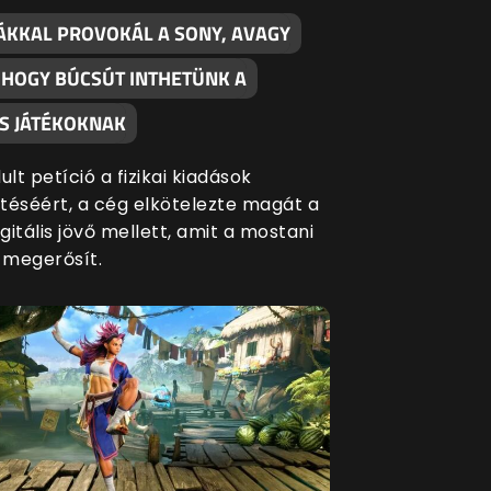
ÁKKAL PROVOKÁL A SONY, AVAGY
, HOGY BÚCSÚT INTHETÜNK A
S JÁTÉKOKNAK
ult petíció a fizikai kiadások
séért, a cég elkötelezte magát a
igitális jövő mellett, amit a mostani
s megerősít.