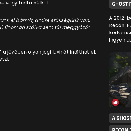
e vagy tudta nélkül.
GHOST 
A 2012-b
tunk el bármit, amire szükségünk van,
Recon: F
i', finoman szólva sem túl meggyőző”
kedvencé
ingyen ad
 a jövőben olyan jogi lavinát indíthat el,
szi.
A GHOS
RECON 