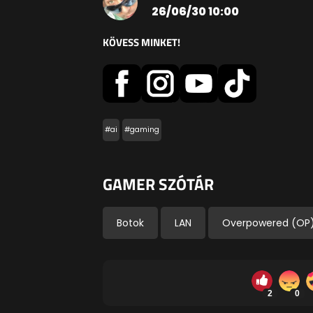
26/06/30 10:00
KÖVESS MINKET!
#ai
#gaming
GAMER SZÓTÁR
Botok
LAN
Overpowered (OP
2
0