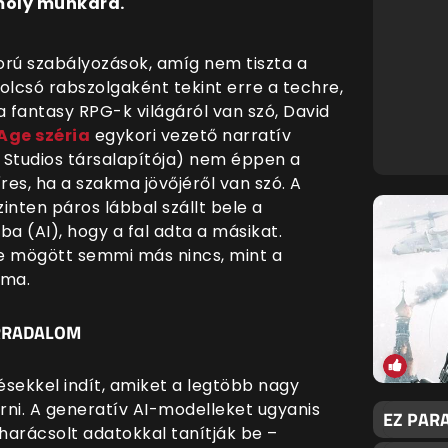
omoly munkára.
gorú szabályozások, amíg nem tiszta a
lcsó rabszolgaként tekint erre a techre,
 a fantasy RPG-k világáról van szó, David
Age széria
egykori vezető narratív
 Studios társalapítója) nem éppen a
es, ha a szakma jövőjéről van szó. A
zinten páros lábbal szállt bele a
a (AI), hogy a fal adta a másikat.
e mögött semmi más nincs, mint a
lma.
ORRADALOM
ésekkel indít, amiket a legtöbb nagy
rni. A generatív AI-modelleket ugyanis
EZ PARA
eharácsolt adatokkal tanítják be –