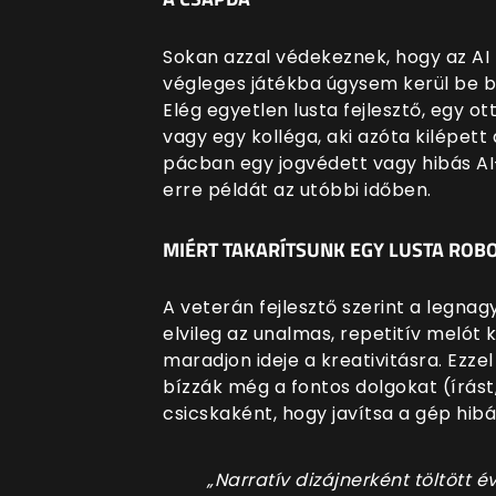
Sokan azzal védekeznek, hogy az AI 
végleges játékba úgysem kerül be be
Elég egyetlen lusta fejlesztő, egy ot
vagy egy kolléga, aki azóta kilépett 
pácban egy jogvédett vagy hibás AI-
erre példát az utóbbi időben.
MIÉRT TAKARÍTSUNK EGY LUSTA ROB
A veterán fejlesztő szerint a legna
elvileg az unalmas, repetitív melót
maradjon ideje a kreativitásra. Ezze
bízzák még a fontos dolgokat (írást,
csicskaként, hogy javítsa a gép hibái
„Narratív dizájnerként töltött 