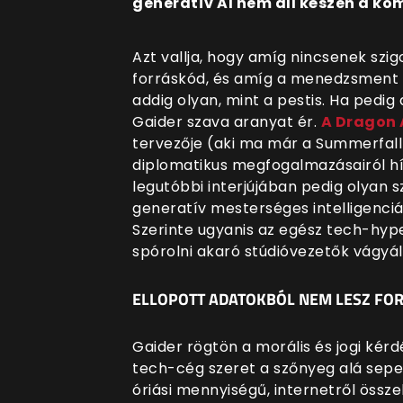
generatív AI nem áll készen a k
Azt vallja, hogy amíg nincsenek szi
forráskód, és amíg a menedzsment o
addig olyan, mint a pestis. Ha pedig
Gaider szava aranyat ér.
A Dragon 
tervezője (aki ma már a Summerfall
diplomatikus megfogalmazásairól hír
legutóbbi interjújában pedig olyan s
generatív mesterséges intelligenciáb
Szerinte ugyanis az egész tech-hyp
spórolni akaró stúdióvezetők vágyá
ELLOPOTT ADATOKBÓL NEM LESZ F
Gaider rögtön a morális és jogi kérd
tech-cég szeret a szőnyeg alá sepe
óriási mennyiségű, internetről össz