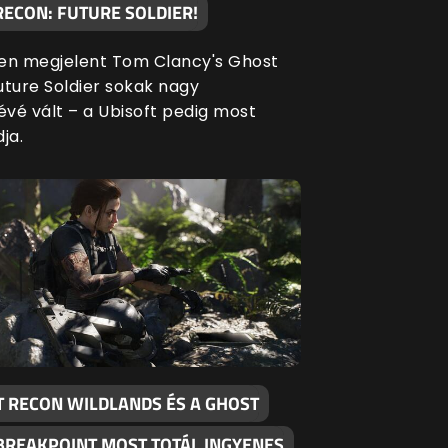
RECON: FUTURE SOLDIER!
en megjelent Tom Clancy's Ghost
uture Soldier sokak nagy
vé vált – a Ubisoft pedig most
ja.
T RECON WILDLANDS ÉS A GHOST
BREAKPOINT MOST TOTÁL INGYENES