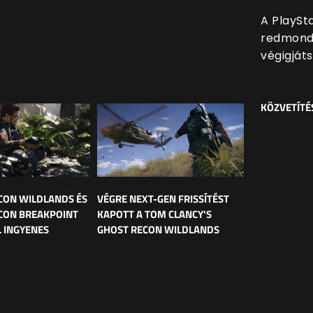
A PlaySta
redmondi
végigját
KÖZVETÍTÉ
CON WILDLANDS ÉS
VÉGRE NEXT-GEN FRISSÍTÉST
CON BREAKPOINT
KAPOTT A TOM CLANCY'S
 INGYENES
GHOST RECON WILDLANDS