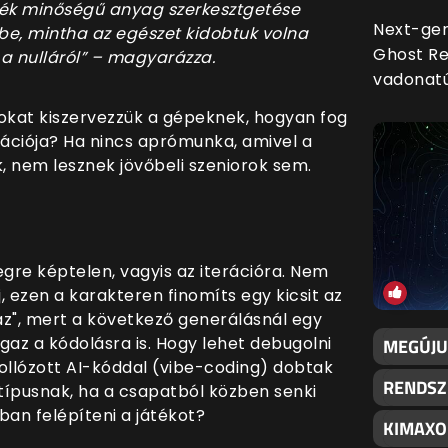
csék minőségű anyag szerkesztgetése
Next-gen
be, mintha az egészet kidobtuk volna
Ghost Re
 a nulláról” – magyarázza.
vadonatúj
tokat kiszervezzük a gépeknek, hogyan fog
rációja? Ha nincs aprómunka, amivel a
k, nem lesznek jövőbeli szeniorok sem.
egre képtelen, vagyis az iterációra. Nem
j, ezen a karakteren finomíts egy kicsit az
az", mert a következő generálásnál egy
gaz a kódolásra is. Hogy lehet debugolni
MEGÚJU
ollózott AI-kóddal (vibe-coding) dobtak
RENDSZE
típusnak, ha a csapatból közben senki
ban felépíteni a játékot?
KIMAXO