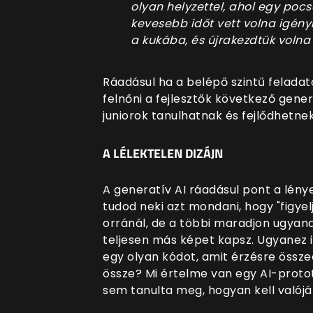
olyan helyzettel, ahol egy po
kevesebb időt vett volna igény
a kukába, és újrakezdtük volna
Ráadásul ha a belépő szintű felada
felnőni a fejlesztők következő gene
juniorok tanulhatnak és fejlődhetne
A LÉLEKTELEN DIZÁJN
A generatív AI ráadásul pont a lény
tudod neki azt mondani, hogy "figyel
orránál, de a többi maradjon ugyan
teljesen más képet kapsz. Ugyanez i
egy olyan kódot, amit érzésre össze
össze? Mi értelme van egy AI-proto
sem tanulta meg, hogyan kell valójá