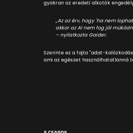
gyakran az eredeti alkotók engedély
„Az az érv, hogy 'ha nem lopha
akkor az AI nem fog jól működn
– nyilatkozta Gaider.
Szerinte ez a fajta "adat-kalózkodás"
ami az egészet használhatatlanná te
A CSAPDA