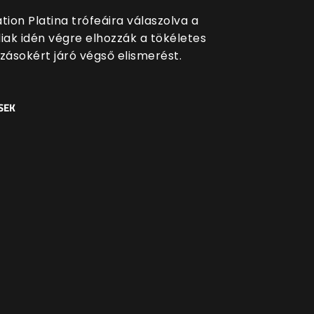
tion Platina trófeáira válaszolva a
ak idén végre elhozzák a tökéletes
szásokért járó végső elismerést.
SEK