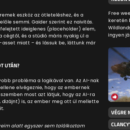
Free wee
remek eszköz az ötleteléshez, és a
keretén 
lőle semmi. Gaider szerint ez naivitás.
Wildland
tfelejtett ideiglenes (placeholder) elem,
ingyen já
a cégtől, és a stúdió máris nyakig ül a
asset miatt – és lássuk be, láttunk már
OT UTÁN?
gyobb probléma a logikával van. Az AI-nak
 kellene elvégeznie, hogy az embernek
l szemben most azt látjuk, hogy az AI-ra
 dizájnt) is, az ember meg ott ül mellette
t.
VÉGRE N
CLANCY
éveim alatt egyszer sem találkoztam