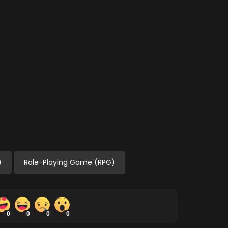
)
Role-Playing Game (RPG)
0
0
0
0