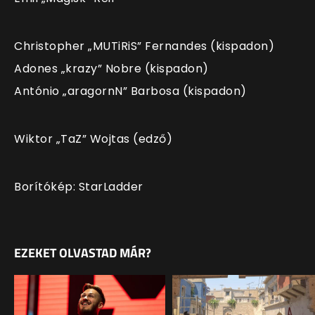
Christopher
„MUTiRiS”
Fernandes (kispadon)
Adones
„krazy”
Nobre (kispadon)
António
„aragornN”
Barbosa (kispadon)
Wiktor
„TaZ”
Wojtas
(edző)
Borítókép: StarLadder
EZEKET OLVASTAD MÁR?