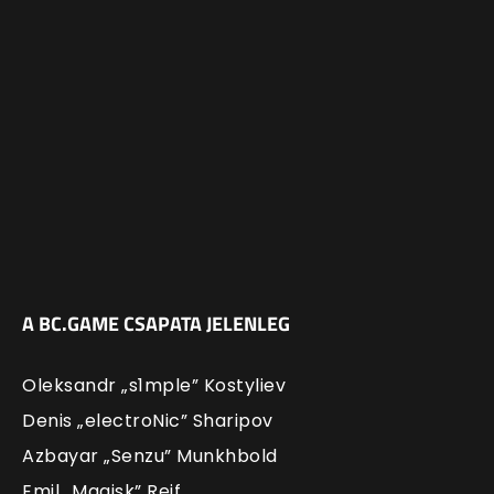
A BC.GAME CSAPATA JELENLEG
Oleksandr
„s1mple”
Kostyliev
Denis
„electroNic”
Sharipov
Azbayar
„Senzu”
Munkhbold
Emil „Magisk” Reif