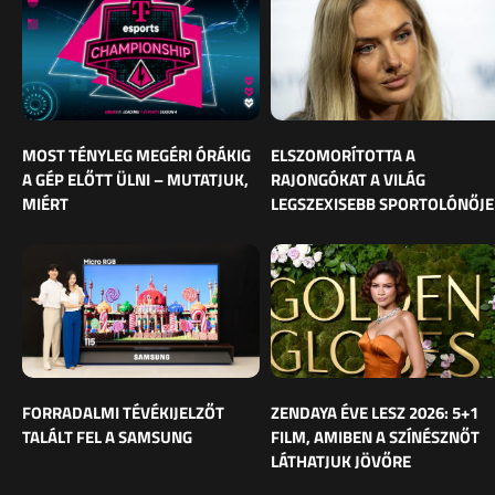
MOST TÉNYLEG MEGÉRI ÓRÁKIG
ELSZOMORÍTOTTA A
A GÉP ELŐTT ÜLNI – MUTATJUK,
RAJONGÓKAT A VILÁG
MIÉRT
LEGSZEXISEBB SPORTOLÓNŐJE
FORRADALMI TÉVÉKIJELZŐT
ZENDAYA ÉVE LESZ 2026: 5+1
TALÁLT FEL A SAMSUNG
FILM, AMIBEN A SZÍNÉSZNŐT
LÁTHATJUK JÖVŐRE