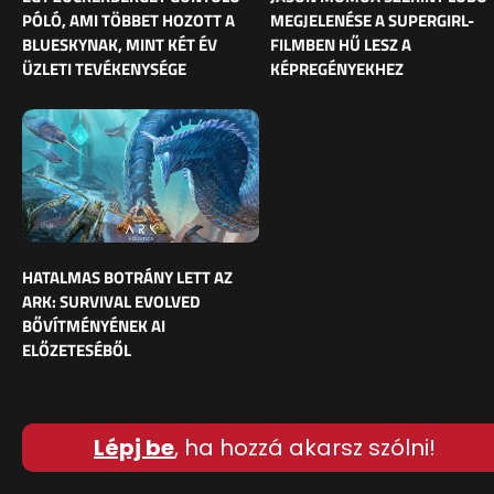
PÓLÓ, AMI TÖBBET HOZOTT A
MEGJELENÉSE A SUPERGIRL-
BLUESKYNAK, MINT KÉT ÉV
FILMBEN HŰ LESZ A
ÜZLETI TEVÉKENYSÉGE
KÉPREGÉNYEKHEZ
HATALMAS BOTRÁNY LETT AZ
ARK: SURVIVAL EVOLVED
BŐVÍTMÉNYÉNEK AI
ELŐZETESÉBŐL
Lépj be
, ha hozzá akarsz szólni!