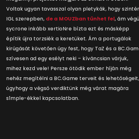
Voltak ugyan tavasszal olyan pletykák, hogy szinté
IGL szerepben,
de a MOUZban tűnhet fel
, ám végü
sycrone inkább xertioNre bízta ezt és másképp
építik újra torzsiék a keretüket. Ám a portugálok
kirúgását követően úgy fest, hogy TaZ és a BC.Ga
szívesen ad egy esélyt neki – kíváncsian várjuk,
mihez kezd vele! Persze ötödik ember híján még
nehéz megítélni a BC.Game terveit és lehetőségeit
úgyhogy a végső verdiktünk még várat magára
s1mple-ékkel kapcsolatban.