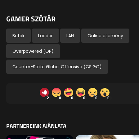
GAMER SZÓTÁR
Botok
Ladder
LAN
Online esemény
Overpowered (OP)
Counter-Strike Global Offensive (CS:GO)
2
0
0
0
0
0
PARTNEREINK AJÁNLATA