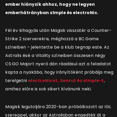
ember hiányzik ahhoz, hogy ne legyen
emberhátrányban s1mple és electroNic.
Fél év kihagyás után Magisk visszatér a Counter-
Strike 2 szerverekre, méghozzá a BC.Game
színeiben – jelentette be a klub tegnap este. Az
Astralis ésé a Vitality színeiben összesen négy
CS:GO Majort nyerő dán ráadásul azt a feladatot
kapta a nyakába, hogy irányítóként próbálja meg
terelgetni
electroNicot, Senzut és s1mple-t
,
amihez előre is sok sikert kívánunk neki.
Magisk legutoljára 2020-ban próbálkozott az IGL
szereppel, akkor az Astralisban engedték át a