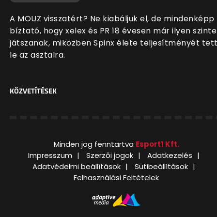
A MOUZ visszatért? Ne kiabáljuk el, de mindenképp
bíztató, hogy xelex és PR 18 évesen már ilyen szint
játszanak, miközben Spinx élete teljesítményét tet
le az asztalra.
KÖZVETÍTÉSEK
Minden jog fenntartva
Esport1 Kft.
Impresszum
Szerzői jogok
Adatkezelés
Adatvédelmi beállítások
Sütibeállítások
Felhasználási Feltételek