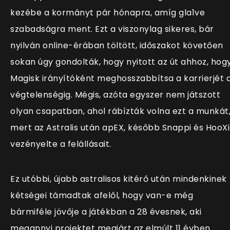
kezébe a kormányt pár hónapra, amíg gla1ve
szabadságra ment. Ezt a viszonylag sikeres, bár
nyilván online-érában töltött, időszakot követően
sokan úgy gondolták, hogy nyitott az út ahhoz, hog
Magisk irányítóként meghosszabbítsa a karrierjét 
végtelenségig. Mégis, azóta egyszer nem játszott
olyan csapatban, ahol rábízták volna ezt a munkát
mert az Astralis után apEX, később Snappi és HooXi
vezényelte a felállásait.
Ez utóbbi, újabb astralisos kitérő után mindenkinek
kétségei támadtak afelől, hogy van-e még
bármiféle jövője a játékban a 28 évesnek, aki
megannyi projektet megjárt az elmúlt 11 évben.