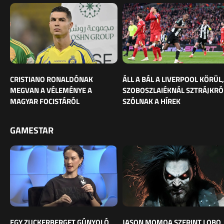
CRISTIANO RONALDÓNAK
ÁLL A BÁL A LIVERPOOL KÖRÜL,
MEGVAN A VÉLEMÉNYE A
SZOBOSZLAIÉKNÁL SZTRÁJKRÓ
MAGYAR FOCISTÁRÓL
SZÓLNAK A HÍREK
GAMESTAR
EGY ZUCKERBERGET GÚNYOLÓ
JASON MOMOA SZERINT LOBO