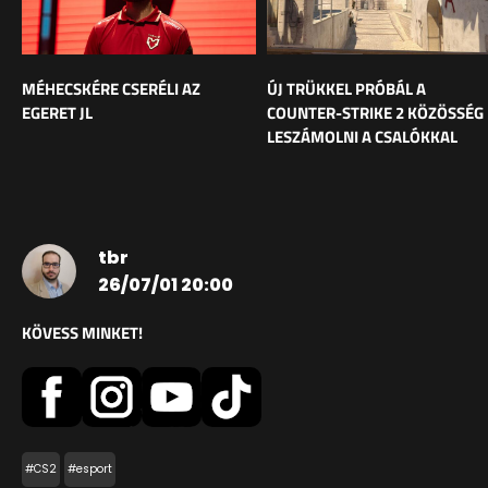
MÉHECSKÉRE CSERÉLI AZ
ÚJ TRÜKKEL PRÓBÁL A
EGERET JL
COUNTER-STRIKE 2 KÖZÖSSÉG
LESZÁMOLNI A CSALÓKKAL
tbr
26/07/01 20:00
KÖVESS MINKET!
#CS2
#esport