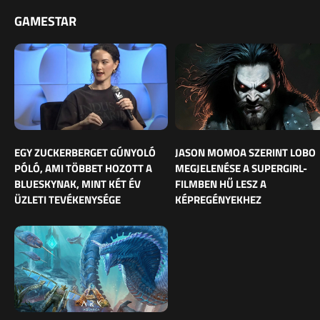
GAMESTAR
EGY ZUCKERBERGET GÚNYOLÓ
JASON MOMOA SZERINT LOBO
PÓLÓ, AMI TÖBBET HOZOTT A
MEGJELENÉSE A SUPERGIRL-
BLUESKYNAK, MINT KÉT ÉV
FILMBEN HŰ LESZ A
ÜZLETI TEVÉKENYSÉGE
KÉPREGÉNYEKHEZ