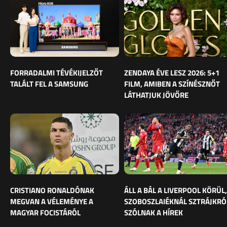
FORRADALMI TÉVÉKIJELZŐT
ZENDAYA ÉVE LESZ 2026: 5+1
TALÁLT FEL A SAMSUNG
FILM, AMIBEN A SZÍNÉSZNŐT
LÁTHATJUK JÖVŐRE
CRISTIANO RONALDÓNAK
ÁLL A BÁL A LIVERPOOL KÖRÜL,
MEGVAN A VÉLEMÉNYE A
SZOBOSZLAIÉKNÁL SZTRÁJKRÓ
MAGYAR FOCISTÁRÓL
SZÓLNAK A HÍREK