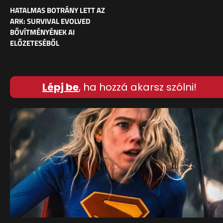
HATALMAS BOTRÁNY LETT AZ
ARK: SURVIVAL EVOLVED
BŐVÍTMÉNYÉNEK AI
ELŐZETESÉBŐL
Lépj be
, ha hozzá akarsz szólni!