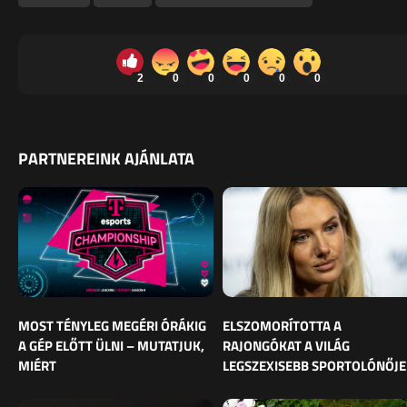
2
0
0
0
0
0
PARTNEREINK AJÁNLATA
MOST TÉNYLEG MEGÉRI ÓRÁKIG
ELSZOMORÍTOTTA A
A GÉP ELŐTT ÜLNI – MUTATJUK,
RAJONGÓKAT A VILÁG
MIÉRT
LEGSZEXISEBB SPORTOLÓNŐJE