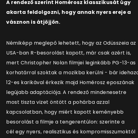
A rendező szerint Homérosz klasszikusát úgy
akarta feldolgozni, hogy annak nyers ereje a
vásznon is átjöjjön.
Némiképp meglepő lehetett, hogy az Odüsszeia az
USA-ban R-besorolást kapott, már csak azért is,
mert Christopher Nolan filmjei leginkább PG-13-as
korhatárral szoktak a mozikba kerülni - bár idehaz
12-es karikával érkezik majd Homérosz eposzának
legújabb adaptációja. A rendező mindenesetre
most tiszta vizet öntött a pohárba azzal
kapcsolatban, hogy miért kapott keményebb
besorolást a filmje a tengerentúlon: szerinte a
cél egy nyers, realisztikus és kompromisszumoktól