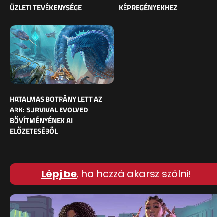
ÜZLETI TEVÉKENYSÉGE
KÉPREGÉNYEKHEZ
HATALMAS BOTRÁNY LETT AZ
ARK: SURVIVAL EVOLVED
BŐVÍTMÉNYÉNEK AI
ELŐZETESÉBŐL
Lépj be
, ha hozzá akarsz szólni!