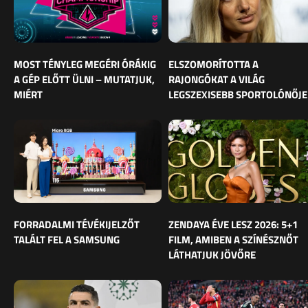
MOST TÉNYLEG MEGÉRI ÓRÁKIG
ELSZOMORÍTOTTA A
A GÉP ELŐTT ÜLNI – MUTATJUK,
RAJONGÓKAT A VILÁG
MIÉRT
LEGSZEXISEBB SPORTOLÓNŐJE
FORRADALMI TÉVÉKIJELZŐT
ZENDAYA ÉVE LESZ 2026: 5+1
TALÁLT FEL A SAMSUNG
FILM, AMIBEN A SZÍNÉSZNŐT
LÁTHATJUK JÖVŐRE