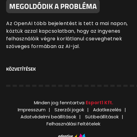
MEGOLDÓDIK A PROBLÉMA
Az OpenAI több bejelentést is tett a mai napon,
köztük azzal kapcsolatban, hogy az ingyenes
felhasználóik végre korlátlanul cseveghetnek
szöveges formában az AI-jal.
KÖZVETÍTÉSEK
Minden jog fenntartva
Esport1 Kft.
Impresszum
Szerzői jogok
Adatkezelés
Adatvédelmi beállítások
Sütibeállítások
Felhasználási Feltételek