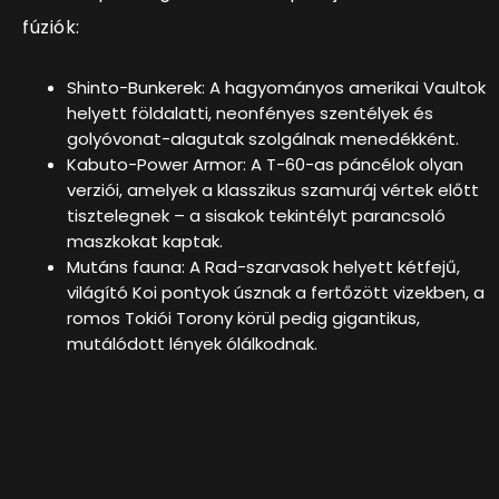
fúziók:
Shinto-Bunkerek: A hagyományos amerikai Vaultok
helyett földalatti, neonfényes szentélyek és
golyóvonat-alagutak szolgálnak menedékként.
Kabuto-Power Armor: A T-60-as páncélok olyan
verziói, amelyek a klasszikus szamuráj vértek előtt
tisztelegnek – a sisakok tekintélyt parancsoló
maszkokat kaptak.
Mutáns fauna: A Rad-szarvasok helyett kétfejű,
világító Koi pontyok úsznak a fertőzött vizekben, a
romos Tokiói Torony körül pedig gigantikus,
mutálódott lények ólálkodnak.