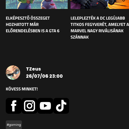
ELKÉPESZTŐ ÖSSZEGET
LELEPLEZTÉK A DC LEGÚJABB
HOZHATOTT MÁR
TITKOS FEGYVERÉT, AMELYET A
ELŐRENDELÉSBEN IS A GTA 6
MARVEL NAGY RIVÁLISÁNAK
SZÁNNAK
TZeus
26/07/06 23:00
KÖVESS MINKET!
#gaming