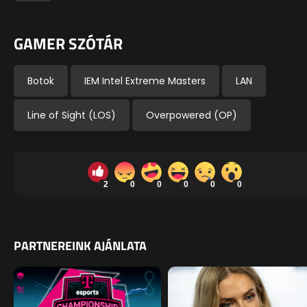
GAMER SZÓTÁR
Botok
IEM Intel Extreme Masters
LAN
Line of Sight (LOS)
Overpowered (OP)
2
0
0
0
0
0
PARTNEREINK AJÁNLATA