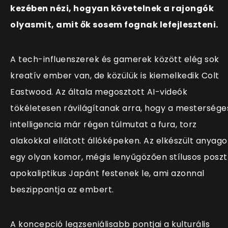
kezében nézi, hogyan követelnek a rajongók
olyasmit, amit ők sosem fognak lefejleszteni.
A tech-influenszerek és gamerek között elég sok
kreatív ember van, de közülük is kiemelkedik Colt
Eastwood. Az általa megosztott AI-videók
tökéletesen rávilágítanak arra, hogy a mestersége
intelligencia már régen túlmutat a fura, torz
alakokkal ellátott állóképeken. Az elkészült anyago
egy olyan komor, mégis lenyűgözően stílusos poszt
apokaliptikus Japánt festenek le, ami azonnal
beszippantja az embert.
A koncepció legzseniálisabb pontjai a kulturális