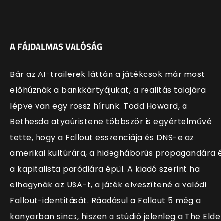
A FÁJDALMAS VALÓSÁG
Bár az AI-trailerek láttán a játékosok már most
előhúznák a bankkártyájukat, a realitás talajára
lépve van egy rossz hírunk. Todd Howard, a
Bethesda atyaúristene többször is egyértelművé
tette, hogy a Fallout esszenciája és DNS-e az
amerikai kultúrára, a hidegháborús propagandára 
a kapitalista paródiára épül. A kiadó szerint ha
elhagynák az USA-t, a játék elveszítené a valódi
Fallout-identitását. Ráadásul a Fallout 5 még a
kanyarban sincs, hiszen a stúdió jelenleg a The Elde