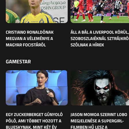
CRISTIANO RONALDÓNAK
ÁLL A BÁL A LIVERPOOL KÖRÜL,
MEGVAN A VÉLEMÉNYE A
SZOBOSZLAIÉKNÁL SZTRÁJKRÓ
MAGYAR FOCISTÁRÓL
SZÓLNAK A HÍREK
GAMESTAR
EGY ZUCKERBERGET GÚNYOLÓ
JASON MOMOA SZERINT LOBO
PÓLÓ, AMI TÖBBET HOZOTT A
MEGJELENÉSE A SUPERGIRL-
BLUESKYNAK, MINT KÉT ÉV
FILMBEN HŰ LESZ A