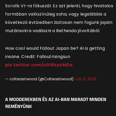
Scrolls VI-ra fókuszál. Ez azt jelenti, hogy hivatalos
formában valószínűleg soha, vagy legalábbis a
következő évtizedben biztosan nem fogunk japán
mutánsokra vadászni a Bethesda jóvoltából.
How cool would Fallout Japan be? AI is getting
insane. Credit: Falloutrisingsun
pic.twitter.com/oD16zyUM2a
— colteastwood (@Colteastwood)
July 5, 2026
A MODDEREKBEN ÉS AZ AI-BAN MARADT MINDEN
REMÉNYÜNK