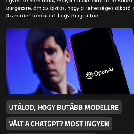
Egyelőre nem tudni, melyik stúdió csapott le Adam
Burgessre, ám az biztos, hogy a tehetséges alkotó 
Blizzardnál óriási űrt hagy maga után.
UTÁLOD, HOGY BUTÁBB MODELLRE
VÁLT A CHATGPT? MOST INGYEN