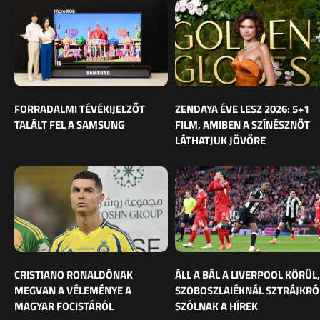
FORRADALMI TÉVÉKIJELZŐT
ZENDAYA ÉVE LESZ 2026: 5+1
TALÁLT FEL A SAMSUNG
FILM, AMIBEN A SZÍNÉSZNŐT
LÁTHATJUK JÖVŐRE
CRISTIANO RONALDÓNAK
ÁLL A BÁL A LIVERPOOL KÖRÜL,
MEGVAN A VÉLEMÉNYE A
SZOBOSZLAIÉKNÁL SZTRÁJKRÓ
MAGYAR FOCISTÁRÓL
SZÓLNAK A HÍREK