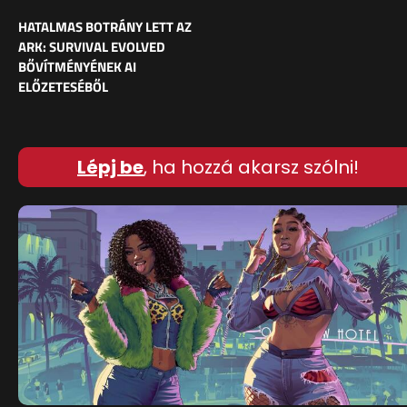
HATALMAS BOTRÁNY LETT AZ
ARK: SURVIVAL EVOLVED
BŐVÍTMÉNYÉNEK AI
ELŐZETESÉBŐL
Lépj be
, ha hozzá akarsz szólni!