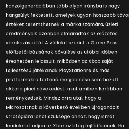
konzolgenerációban több olyan irányba is nagy
hangsúlyt fektetett, amelyek ugyan hosszabb távo
értéket teremthetnek a márka számára, üzleti
eredményeik azonban elmaradtak az előzetes
várakozásoktól. A vállalat szerint a Game Pass
előfizetői bázisának bővülése az utóbbi időben
érezhetően lelassult, miközben az Xbox saját
fejlesztésű játékainak PlayStationre és más
platformokra történő megjelenése sem hozott
akkora piaci növekedést, mint amiben korábban
reménykedtek. Mindez arra utal, hogy a
Microsoftnak a következő években újragondolt
stratégiára lehet szüksége ahhoz, hogy ismét
lendületet adjon az Xbox üzletág fejlődésének. Ha