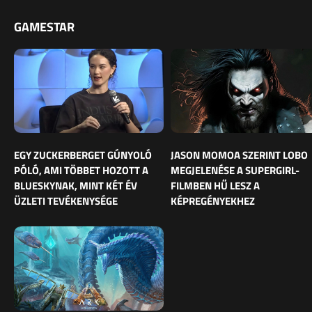
GAMESTAR
EGY ZUCKERBERGET GÚNYOLÓ
JASON MOMOA SZERINT LOBO
PÓLÓ, AMI TÖBBET HOZOTT A
MEGJELENÉSE A SUPERGIRL-
BLUESKYNAK, MINT KÉT ÉV
FILMBEN HŰ LESZ A
ÜZLETI TEVÉKENYSÉGE
KÉPREGÉNYEKHEZ