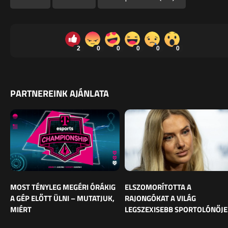
2
0
0
0
0
0
PARTNEREINK AJÁNLATA
MOST TÉNYLEG MEGÉRI ÓRÁKIG
ELSZOMORÍTOTTA A
A GÉP ELŐTT ÜLNI – MUTATJUK,
RAJONGÓKAT A VILÁG
MIÉRT
LEGSZEXISEBB SPORTOLÓNŐJE