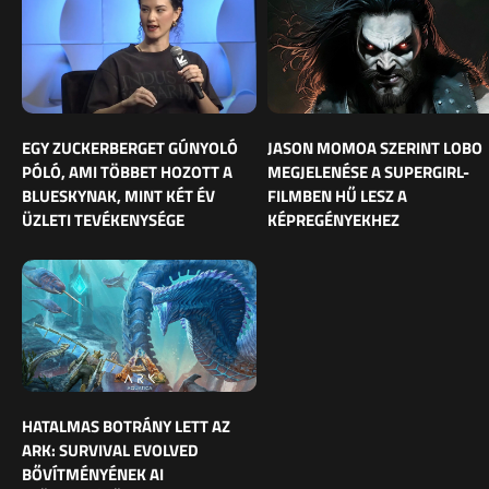
EGY ZUCKERBERGET GÚNYOLÓ
JASON MOMOA SZERINT LOBO
PÓLÓ, AMI TÖBBET HOZOTT A
MEGJELENÉSE A SUPERGIRL-
BLUESKYNAK, MINT KÉT ÉV
FILMBEN HŰ LESZ A
ÜZLETI TEVÉKENYSÉGE
KÉPREGÉNYEKHEZ
HATALMAS BOTRÁNY LETT AZ
ARK: SURVIVAL EVOLVED
BŐVÍTMÉNYÉNEK AI