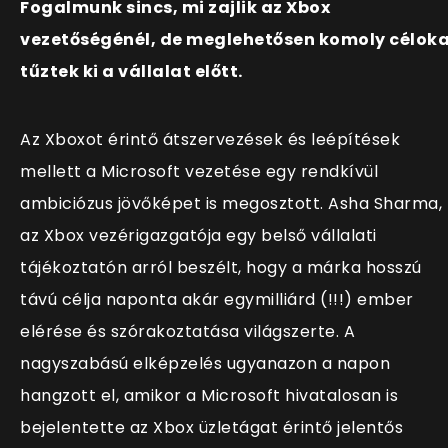
Fogalmunk sincs, mi zajlik az Xbox
vezetőségénél, de meglehetősen komoly célok
tűztek ki a vállalat előtt.
Az Xboxot érintő átszervezések és leépítések
mellett a Microsoft vezetése egy rendkívül
ambiciózus jövőképet is megosztott. Asha Sharma,
az Xbox vezérigazgatója egy belső vállalati
tájékoztatón arról beszélt, hogy a márka hosszú
távú célja naponta akár egymilliárd (!!!) ember
elérése és szórakoztatása világszerte. A
nagyszabású elképzelés ugyanazon a napon
hangzott el, amikor a Microsoft hivatalosan is
bejelentette az Xbox üzletágat érintő jelentős