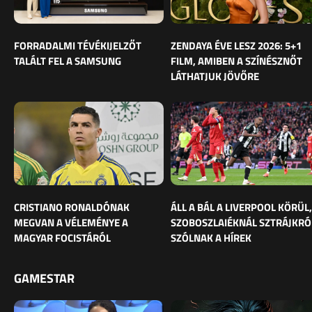
FORRADALMI TÉVÉKIJELZŐT
ZENDAYA ÉVE LESZ 2026: 5+1
TALÁLT FEL A SAMSUNG
FILM, AMIBEN A SZÍNÉSZNŐT
LÁTHATJUK JÖVŐRE
CRISTIANO RONALDÓNAK
ÁLL A BÁL A LIVERPOOL KÖRÜL,
MEGVAN A VÉLEMÉNYE A
SZOBOSZLAIÉKNÁL SZTRÁJKRÓ
MAGYAR FOCISTÁRÓL
SZÓLNAK A HÍREK
GAMESTAR