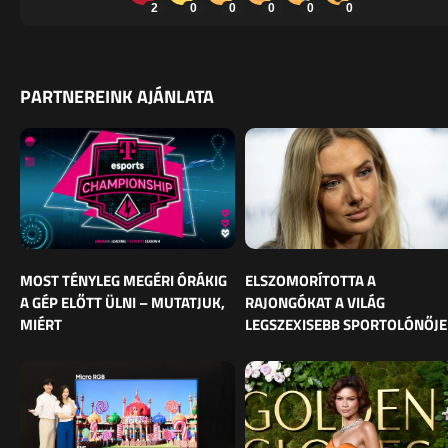
2
0
0
0
0
0
PARTNEREINK AJÁNLATA
MOST TÉNYLEG MEGÉRI ÓRÁKIG
ELSZOMORÍTOTTA A
A GÉP ELŐTT ÜLNI – MUTATJUK,
RAJONGÓKAT A VILÁG
MIÉRT
LEGSZEXISEBB SPORTOLÓNŐJE