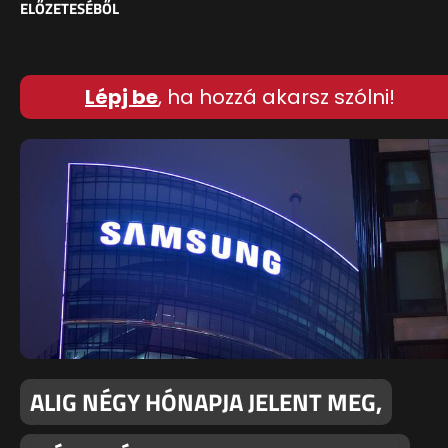
ELŐZETESÉBŐL
Lépj be
, ha hozzá akarsz szólni!
ALIG NÉGY HÓNAPJA JELENT MEG,