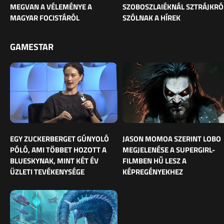
MEGVAN A VÉLEMÉNYE A
SZOBOSZLAIÉKNÁL SZTRÁJKRÓ
MAGYAR FOCISTÁRÓL
SZÓLNAK A HÍREK
GAMESTAR
EGY ZUCKERBERGET GÚNYOLÓ
JASON MOMOA SZERINT LOBO
PÓLÓ, AMI TÖBBET HOZOTT A
MEGJELENÉSE A SUPERGIRL-
BLUESKYNAK, MINT KÉT ÉV
FILMBEN HŰ LESZ A
ÜZLETI TEVÉKENYSÉGE
KÉPREGÉNYEKHEZ