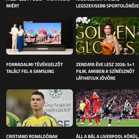
MIÉRT
LEGSZEXISEBB SPORTOLÓNŐJE
FORRADALMI TÉVÉKIJELZŐT
ZENDAYA ÉVE LESZ 2026: 5+1
TALÁLT FEL A SAMSUNG
FILM, AMIBEN A SZÍNÉSZNŐT
LÁTHATJUK JÖVŐRE
CRISTIANO RONALDÓNAK
ÁLL A BÁL A LIVERPOOL KÖRÜL,