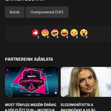
Botok
Overpowered (OP)
2
0
0
0
0
0
PARTNEREINK AJÁNLATA
MOST TÉNYLEG MEGÉRI ÓRÁKIG
ELSZOMORÍTOTTA A
A GÉP ELŐTT ÜLNI – MUTATJUK,
RAJONGÓKAT A VILÁG