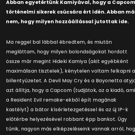
Abban egyetértünk Kamiyával, hogy a Capco
történelmi sikerek csúcsára ért idén. Abban má
nem, hogy milyen hozzáállással jutottak ide.
Ma reggel bal lábbal ébredtem, és miután
megláttam, hogy milyen bolondságokat hordott
össze már megint Hideki Kamiya (akit egyébként
maximálisan tisztelek), kénytelen voltam felkapni 
billentyűzetet. A Devil May Cry és a Bayonetta atyj
azt állítja, hogy a Capcom (tudjátok, az a kiadó, am
a Resident Evil remake-ekből épít magának
kastélyt) a bátor kísérletezgetéssel és az új IP-k
előtérbe helyezésével robbant épp bankot. Úgy
tűnik, nagyon más elképzeléseink vannak arról, ho