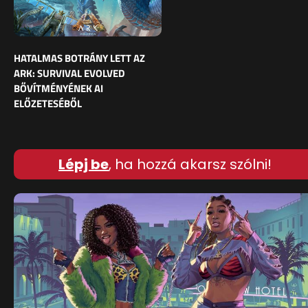
HATALMAS BOTRÁNY LETT AZ
ARK: SURVIVAL EVOLVED
BŐVÍTMÉNYÉNEK AI
ELŐZETESÉBŐL
Lépj be
, ha hozzá akarsz szólni!