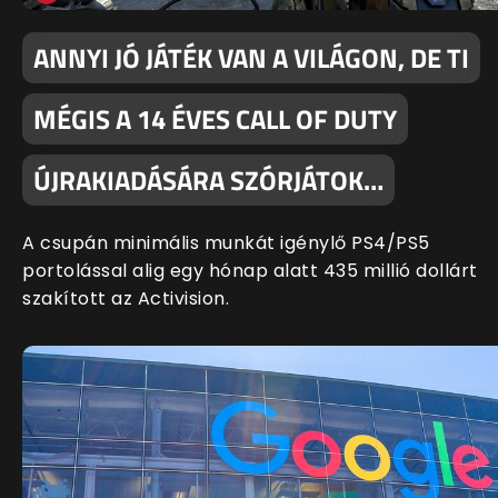
ANNYI JÓ JÁTÉK VAN A VILÁGON, DE TI
MÉGIS A 14 ÉVES CALL OF DUTY
ÚJRAKIADÁSÁRA SZÓRJÁTOK…
A csupán minimális munkát igénylő PS4/PS5
portolással alig egy hónap alatt 435 millió dollárt
szakított az Activision.