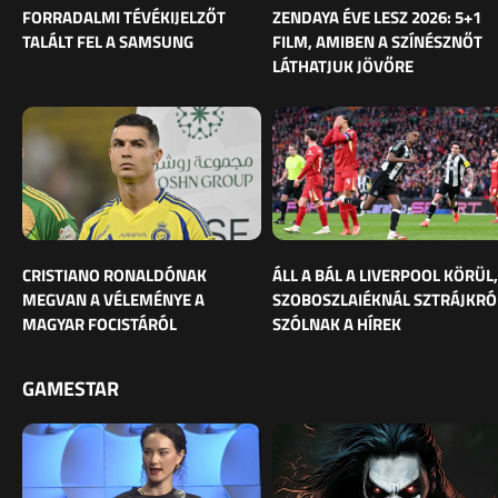
FORRADALMI TÉVÉKIJELZŐT
ZENDAYA ÉVE LESZ 2026: 5+1
TALÁLT FEL A SAMSUNG
FILM, AMIBEN A SZÍNÉSZNŐT
LÁTHATJUK JÖVŐRE
CRISTIANO RONALDÓNAK
ÁLL A BÁL A LIVERPOOL KÖRÜL,
MEGVAN A VÉLEMÉNYE A
SZOBOSZLAIÉKNÁL SZTRÁJKRÓ
MAGYAR FOCISTÁRÓL
SZÓLNAK A HÍREK
GAMESTAR