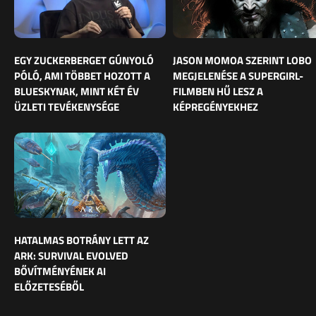
EGY ZUCKERBERGET GÚNYOLÓ
JASON MOMOA SZERINT LOBO
PÓLÓ, AMI TÖBBET HOZOTT A
MEGJELENÉSE A SUPERGIRL-
BLUESKYNAK, MINT KÉT ÉV
FILMBEN HŰ LESZ A
ÜZLETI TEVÉKENYSÉGE
KÉPREGÉNYEKHEZ
HATALMAS BOTRÁNY LETT AZ
ARK: SURVIVAL EVOLVED
BŐVÍTMÉNYÉNEK AI
ELŐZETESÉBŐL