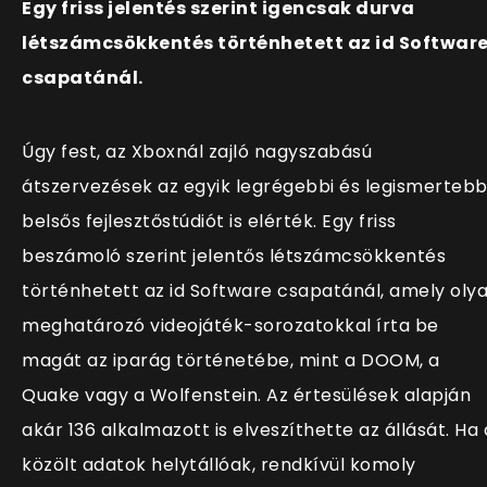
Egy friss jelentés szerint igencsak durva
létszámcsökkentés történhetett az id Softwar
csapatánál.
Úgy fest, az Xboxnál zajló nagyszabású
átszervezések az egyik legrégebbi és legismerteb
belsős fejlesztőstúdiót is elérték. Egy friss
beszámoló szerint jelentős létszámcsökkentés
történhetett az id Software csapatánál, amely oly
meghatározó videojáték-sorozatokkal írta be
magát az iparág történetébe, mint a DOOM, a
Quake vagy a Wolfenstein. Az értesülések alapján
akár 136 alkalmazott is elveszíthette az állását. Ha 
közölt adatok helytállóak, rendkívül komoly