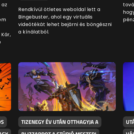
 az
tová
Rendkívül ötletes weboldal lett a
hogy
Bingebuster, ahol egy virtuális
nem
pénz
videótékát lehet bejárni és böngészni
a kínálatból.
 Kár,
e
OS
TIZENEGY ÉV UTÁN OTTHAGYJA A
UT