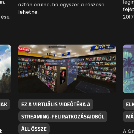
an,
legi
aztán örülne, ha egyszer a részese
fejé
lehetne.
zése,
2017
NAK
EZ A VIRTUÁLIS VIDEÓTÉKA A
EL
STREAMING-FELIRATKOZÁSAIDBÓL
MÁ
ÁLL ÖSSZE
k
A Gr