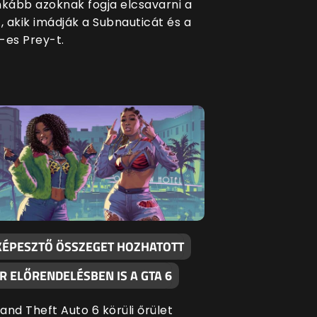
nkább azoknak fogja elcsavarni a
t, akik imádják a Subnauticát és a
-es Prey-t.
KÉPESZTŐ ÖSSZEGET HOZHATOTT
R ELŐRENDELÉSBEN IS A GTA 6
and Theft Auto 6 körüli őrület