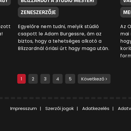
AGY
BLIZZARDOT A STÚDIÓ MESTERI
VÁ
ZENESZERZŐJE
ME
zott
Egyelőre nem tudni, melyik stúdió
Az O
a!
csapott le Adam Burgessre, ám az
mai 
biztos, hogy a tehetséges alkotó a
hogy
Blizzardnál óriási űrt hagy maga után.
korl
form
1
2
3
4
5
Következő
Impresszum
Szerzői jogok
Adatkezelés
Adatv