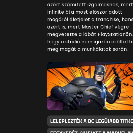
azért számított izgalmasnak, mert
Infinite óta most először adott
magáról életjelet a franchise, ha
azért is, mert Master Chief végre
megvetette a lábát PlayStationön.
hogy a stúdió nem igazán erőltett
meg magát a munkálatok során.
LELEPLEZTÉK A DC LEGÚJABB TITK