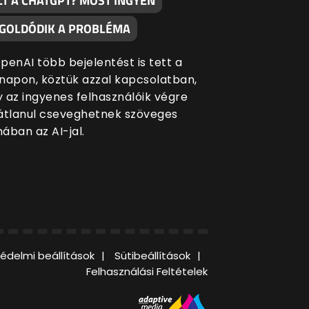
LT A CHATGPT? MOST INGYEN
GOLDÓDIK A PROBLÉMA
penAI több bejelentést is tett a
napon, köztük azzal kapcsolatban,
 az ingyenes felhasználóik végre
átlanul cseveghetnek szöveges
ában az AI-jal.
édelmi beállítások
Sütibeállítások
Felhasználási Feltételek