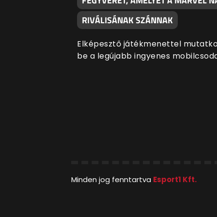
FEGYVERÉT, AMELYET A MARVEL N
RIVÁLISÁNAK SZÁNNAK
Elképesztő játékmenettel mutatko
be a legújabb ingyenes mobilcsod
Minden jog fenntartva
Esport1 Kft.