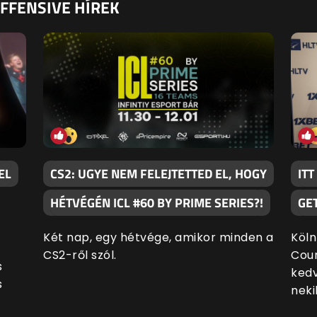
OFFENSIVE HÍREK
EL
CS2: UGYE NEM FELEJTETTED EL, HOGY
ITT
HÉTVÉGÉN ICL #60 BY PRIME SERIES?!
GE
Két nap, egy hétvége, amikor minden a
Köln
CS2-ről szól.
Coun
s
kedv
s
neki