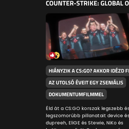
COUNTER-STRIKE: GLOBAL 
HIÁNYZIK A CS:GO? AKKOR IDÉZD F
AZ UTOLSÓ ÉVEIT EGY ZSENIÁLIS
DOKUMENTUMFILMMEL
Éld át a CS:GO korszak legszebb é
legszomorúbb pillanatait device é
dupreeh, EliGE és Stewie, NiKo és