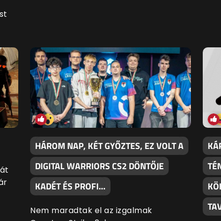
st
HÁROM NAP, KÉT GYŐZTES, EZ VOLT A
KÁ
DIGITAL WARRIORS CS2 DÖNTŐJE
TÉ
át
ár
KADÉT ÉS PROFI…
KÖ
TA
Nem maradtak el az izgalmak