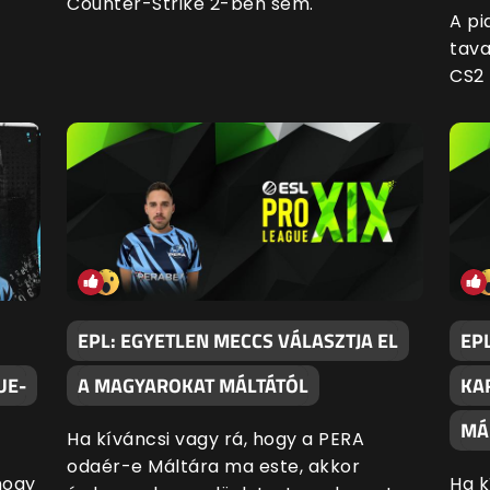
Counter-Strike 2-ben sem.
A pi
tava
CS2
EPL: EGYETLEN MECCS VÁLASZTJA EL
EP
UE-
A MAGYAROKAT MÁLTÁTÓL
KA
MÁ
Ha kíváncsi vagy rá, hogy a PERA
odaér-e Máltára ma este, akkor
hogy
Ha k