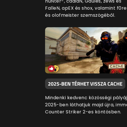
huNter-, cadiaN, Gaules, zews és
FalleN, apEX és shox, valamint f0re
és olofmeister szemszögéből.
2025-BEN TÉRHET VISSZA CACHE
Mindenki kedvenc közösségi pályáj
2025-ben láthatjuk majd újra, imm
Counter Striker 2-es köntösben.