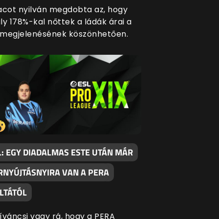
acot nyilván megdobta az, hogy
ly 178%-kal nőttek a ládák árai a
 megjelenésének köszönhetően.
L: EGY DIADALMAS ESTE UTÁN MÁR
RNYÚJTÁSNYIRA VAN A PERA
LTÁTÓL
íváncsi vagy rá, hogy a PERA