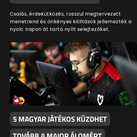
Csalás, érdekütközés, rosszul megtervezett
menetrend és önkényes kitiltások jellemezték a
nyolc napon át tartó nyílt selejtezőket.
5 MAGYAR JÁTÉKOS KÜZDHET
TOVÁBB A MAJOR ÁLOMÉRT