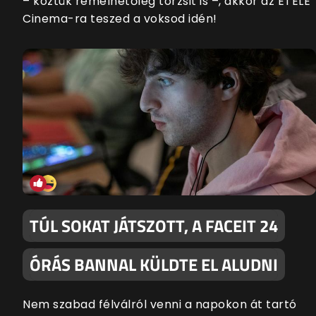
– köztük remélhetőleg torzsit is –, akkor az ETELE
Cinema-ra teszed a voksod idén!
TÚL SOKAT JÁTSZOTT, A FACEIT 24
ÓRÁS BANNAL KÜLDTE EL ALUDNI
Nem szabad félválról venni a napokon át tartó