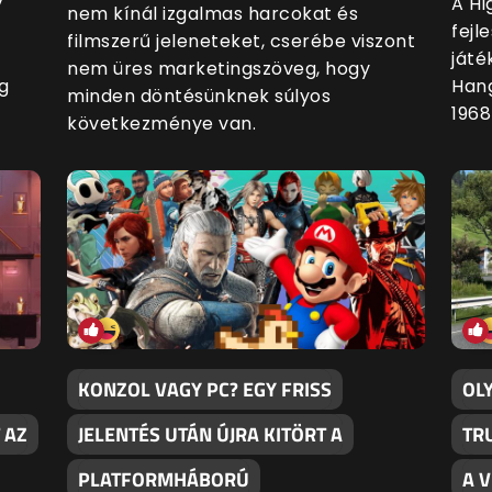
y
A Hi
nem kínál izgalmas harcokat és
fejl
filmszerű jeleneteket, cserébe viszont
játé
nem üres marketingszöveg, hogy
g
Han
minden döntésünknek súlyos
1968
következménye van.
KONZOL VAGY PC? EGY FRISS
OL
 AZ
JELENTÉS UTÁN ÚJRA KITÖRT A
TR
PLATFORMHÁBORÚ
A 