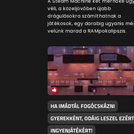
A Steam Machine két mérnöke úg
véli, a közeljövőben újabb
drágulásokra számíthatnak a
játékosok, egy darabig ugyanis mé
velünk marad a RAMpokalipszis.
HA IMÁDTÁL FOGÓCSKÁZNI
GYEREKKÉNT, ODÁIG LESZEL EZÉRT
INGYENJÁTÉKÉRT!