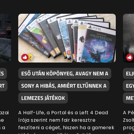
ÉS
ESŐ UTÁN KÖPÖNYEG, AVAGY NEM A
EL
RT
SONY A HIBÁS, AMIÉRT ELTŰNNEK A
EG
LEMEZES JÁTÉKOK
ME
azai
A Half-Life, a Portal és a Left 4 Dead
A Pé
he
írója szerint nem fair keresztre
Zsol
 a
feszíteni a céget, hiszen ha a gamerek
prog