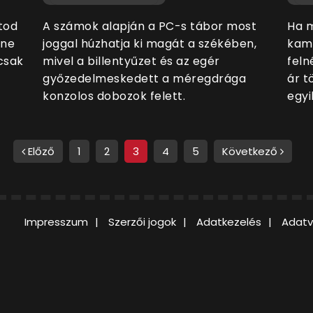
atod
A számok alapján a PC-s tábor most
Ha m
ine
joggal húzhatja ki magát a székében,
kami
 csak
mivel a billentyűzet és az egér
feln
győzedelmeskedett a méregdrága
ár t
konzolos dobozok felett.
egyi
Előző
1
2
3
4
5
Következő
Impresszum
Szerzői jogok
Adatkezelés
Adatv