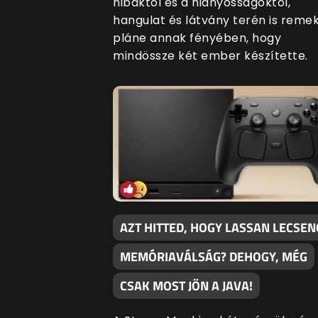
hibáktól és a hiányosságoktól,
hangulat és látvány terén is remek
pláne annak fényében, hogy
mindössze két ember készítette.
AZT HITTED, HOGY LASSAN LECSEN
MEMÓRIAVÁLSÁG? DEHOGY, MÉG
CSAK MOST JÖN A JAVA!