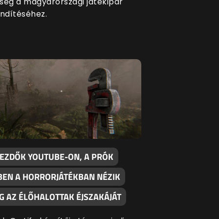
ség a magyarországi játékipar
endítéséhez.
KEZDŐK YOUTUBE-ON, A PRÓK
BEN A HORRORJÁTÉKBAN NÉZIK
G AZ ÉLŐHALOTTAK ÉJSZAKÁJÁT