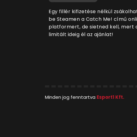
Egy fillér kifizetése nélkül zsákolh
be Steamen a Catch Me! című onl
platformert, de sietned kell, mert
limitált ideig él az ajánlat!
Minden jog fenntartva
Esport1 Kft.