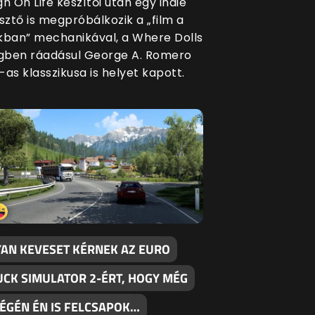
gh On Life készítői után egy indie
esztő is megpróbálkozik a „film a
kban” mechanikával, a Where Dolls
gben ráadásul George A. Romero
-as klasszikusa is helyet kapott.
YAN KEVESET KÉRNEK AZ EURO
UCK SIMULATOR 2-ÉRT, HOGY MÉG
VÉGÉN ÉN IS FELCSAPOK…