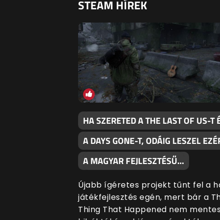
STEAM HÍREK
HA SZERETED A THE LAST OF US-T 
A DAYS GONE-T, ODÁIG LESZEL EZÉ
A MAGYAR FEJLESZTÉSŰ…
Újabb ígéretes projekt tűnt fel a h
játékfejlesztés egén, mert bár a T
Thing That Happened nem mentes