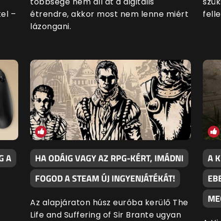
többsége nem áll át a digitális
szük
el –
étrendre, akkor most nem lenne miért
fell
lázongani.
G A
HA ODÁIG VAGY AZ RPG-KÉRT, IMÁDNI
A 
FOGOD A STEAM ÚJ INGYENJÁTÉKÁT!
EB
ME
Az alapjáraton húsz euróba kerülő The
Life and Suffering of Sir Brante ugyan