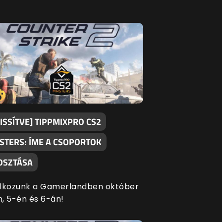
ISSÍTVE] TIPPMIXPRO CS2
STERS: ÍME A CSOPORTOK
OSZTÁSA
álkozunk a Gamerlandben október
, 5-én és 6-án!