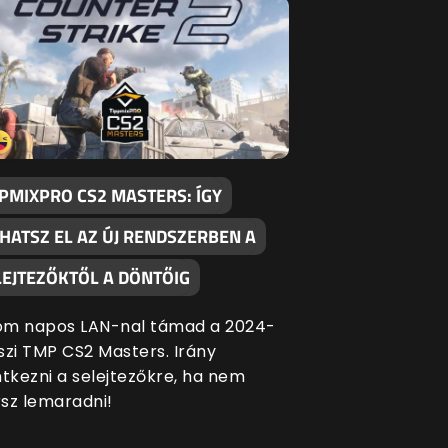
PPMIXPRO CS2 MASTERS: ÍGY
THATSZ EL AZ ÚJ RENDSZERBEN A
LEJTEZŐKTŐL A DÖNTŐIG
om napos LAN-nal támad a 2024-
szi TMP CS2 Masters. Irány
ntkezni a selejtezőkre, ha nem
sz lemaradni!