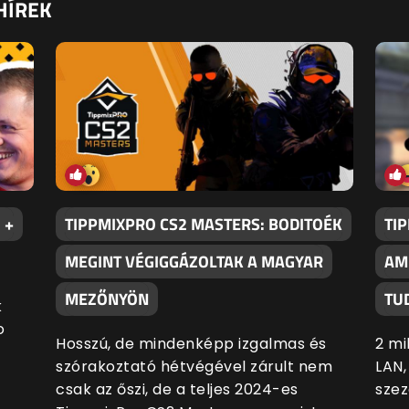
HÍREK
 +
TIPPMIXPRO CS2 MASTERS: BODITOÉK
TI
MEGINT VÉGIGGÁZOLTAK A MAGYAR
AM
MEZŐNYÖN
TU
k
o
Hosszú, de mindenképp izgalmas és
2 mi
szórakoztató hétvégével zárult nem
LAN,
csak az őszi, de a teljes 2024-es
szez