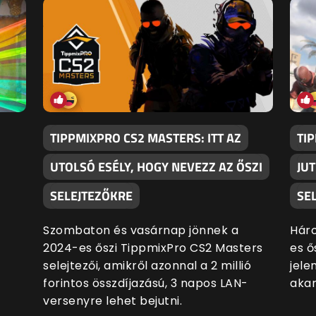
TIPPMIXPRO CS2 MASTERS: ITT AZ
TI
UTOLSÓ ESÉLY, HOGY NEVEZZ AZ ŐSZI
JU
SELEJTEZŐKRE
SE
Szombaton és vasárnap jönnek a
Hár
2024-es őszi TippmixPro CS2 Masters
es ő
selejtezői, amikről azonnal a 2 millió
jele
forintos összdíjazású, 3 napos LAN-
akar
versenyre lehet bejutni.