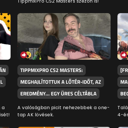
TippmixPro CS2 Masters szezon is!
YÁN
TIPPMIXPRO CS2 MASTERS:
[FR
EL
MEGHAJLÍTOTTUK A LŐTÉR-IDŐT, AZ
MA
EREDMÉNY... EGY ÜRES CÉLTÁBLA
BE
 a
A valóságban picit nehezebbek a one-
Tal
isét!
tap AK lövések.
4-én