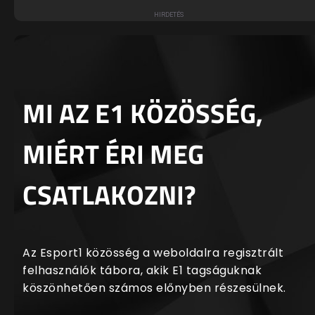
MI AZ E1 KÖZÖSSÉG,
MIÉRT ÉRI MEG
CSATLAKOZNI?
Az Esport1 közösség a weboldalra regisztrált
felhasználók tábora, akik E1 tagságuknak
köszönhetően számos előnyben részesülnek.