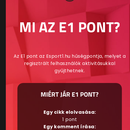
MI AZ E1 PONT?
Az E1 pont az Esport1.hu hűségpontja, melyet a
regisztrált felhasználók aktivitásukkal
gyűjthetnek.
MIÉRT JÁR E1 PONT?
Egy cikk elolvasása:
1 pont
Egy komment írása: