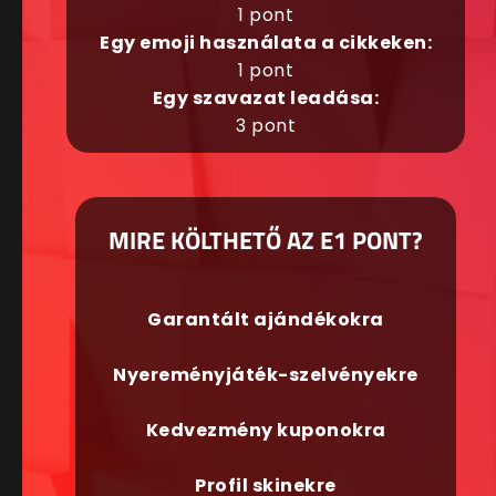
1 pont
Egy emoji használata a cikkeken:
1 pont
Egy szavazat leadása:
3 pont
MIRE KÖLTHETŐ AZ E1 PONT?
Garantált ajándékokra
Nyereményjáték-szelvényekre
Kedvezmény kuponokra
Profil skinekre