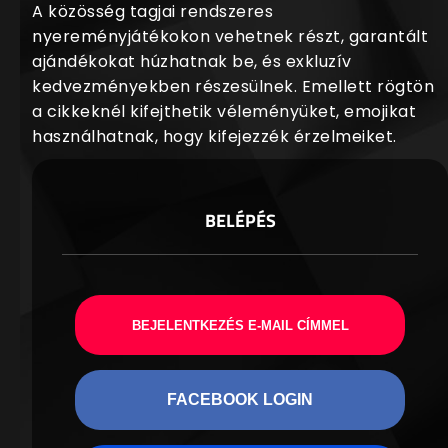
A közösség tagjai rendszeres
nyereményjátékokon vehetnek részt, garantált
ajándékokat húzhatnak be, és exkluzív
kedvezményekben részesülnek. Emellett rögtön
a cikkeknél kifejthetik véleményüket, emojikat
használhatnak, hogy kifejezzék érzelmeiket.
BELÉPÉS
BEJELENTKEZÉS E-MAIL CÍMMEL
FACEBOOK LOGIN