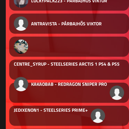
LUCKYPACK223 - PÁRBAJHŐS VIKTOR
ANTRAVISTA - PÁRBAJHŐS VIKTOR
CENTRE_SYRUP - STEELSERIES ARCTIS 1 PS4 & PS5
KAKAOBAB - REDRAGON SNIPER PRO
JEDIXENON1 - STEELSERIES PRIME+