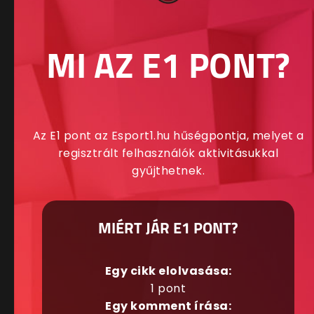
MI AZ E1 PONT?
Az E1 pont az Esport1.hu hűségpontja, melyet a
regisztrált felhasználók aktivitásukkal
gyűjthetnek.
MIÉRT JÁR E1 PONT?
Egy cikk elolvasása:
1 pont
Egy komment írása: