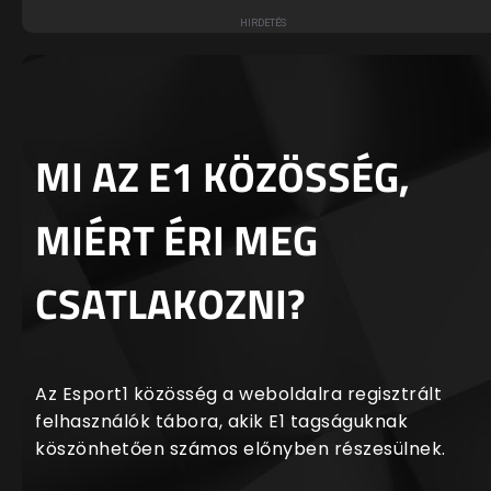
MI AZ E1 KÖZÖSSÉG,
MIÉRT ÉRI MEG
CSATLAKOZNI?
Az Esport1 közösség a weboldalra regisztrált
felhasználók tábora, akik E1 tagságuknak
köszönhetően számos előnyben részesülnek.