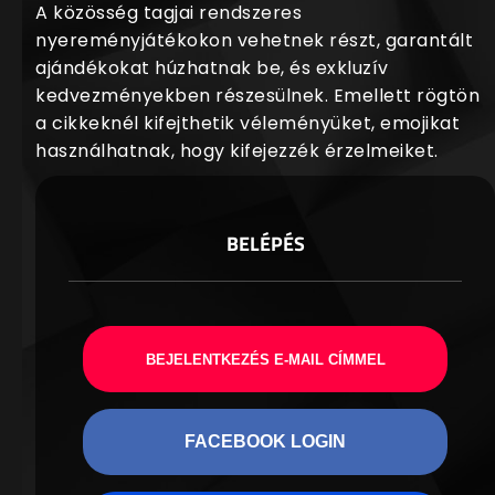
A közösség tagjai rendszeres
nyereményjátékokon vehetnek részt, garantált
ajándékokat húzhatnak be, és exkluzív
kedvezményekben részesülnek. Emellett rögtön
a cikkeknél kifejthetik véleményüket, emojikat
használhatnak, hogy kifejezzék érzelmeiket.
BELÉPÉS
BEJELENTKEZÉS E-MAIL CÍMMEL
FACEBOOK LOGIN