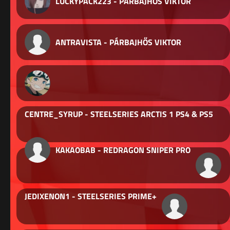
LUCKYPACK223 - PÁRBAJHŐS VIKTOR
ANTRAVISTA - PÁRBAJHŐS VIKTOR
CENTRE_SYRUP - STEELSERIES ARCTIS 1 PS4 & PS5
KAKAOBAB - REDRAGON SNIPER PRO
JEDIXENON1 - STEELSERIES PRIME+