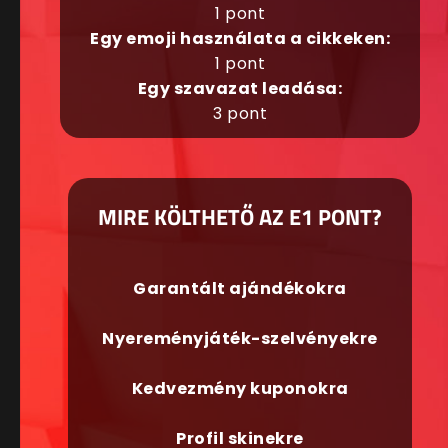
1 pont
Egy emoji használata a cikkeken:
1 pont
Egy szavazat leadása:
3 pont
MIRE KÖLTHETŐ AZ E1 PONT?
Garantált ajándékokra
Nyereményjáték-szelvényekre
Kedvezmény kuponokra
Profil skinekre