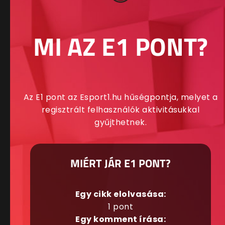
MI AZ E1 PONT?
Az E1 pont az Esport1.hu hűségpontja, melyet a
regisztrált felhasználók aktivitásukkal
gyűjthetnek.
MIÉRT JÁR E1 PONT?
Egy cikk elolvasása:
1 pont
Egy komment írása: