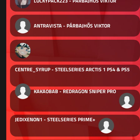
LUCKYPACK223 - PÁRBAJHŐS VIKTOR
ANTRAVISTA - PÁRBAJHŐS VIKTOR
CENTRE_SYRUP - STEELSERIES ARCTIS 1 PS4 & PS5
KAKAOBAB - REDRAGON SNIPER PRO
JEDIXENON1 - STEELSERIES PRIME+