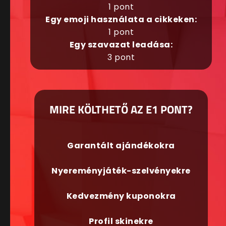
1 pont
Egy emoji használata a cikkeken:
1 pont
Egy szavazat leadása:
3 pont
MIRE KÖLTHETŐ AZ E1 PONT?
Garantált ajándékokra
Nyereményjáték-szelvényekre
Kedvezmény kuponokra
Profil skinekre