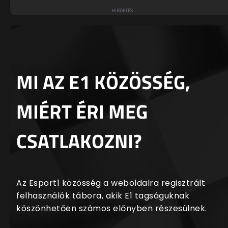
MI AZ E1 KÖZÖSSÉG,
MIÉRT ÉRI MEG
CSATLAKOZNI?
Az Esport1 közösség a weboldalra regisztrált
felhasználók tábora, akik E1 tagságuknak
köszönhetően számos előnyben részesülnek.