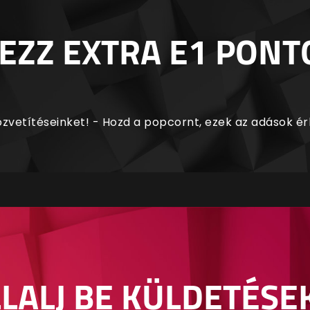
EZZ EXTRA E1 PONT
zvetítéseinket! - Hozd a popcornt, ezek az adások é
LALJ BE KÜLDETÉSE