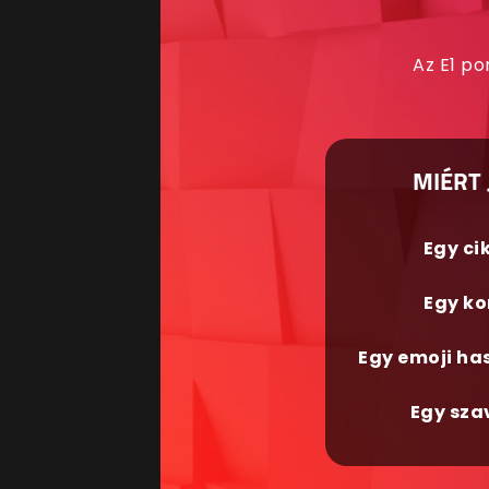
Az E1 po
MIÉRT 
Egy ci
Egy ko
Egy emoji ha
Egy sza