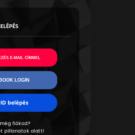
BELÉPÉS
ZÉS E-MAIL CÍMMEL
BOOK LOGIN
 még fiókod?
t pillanatok alatt!