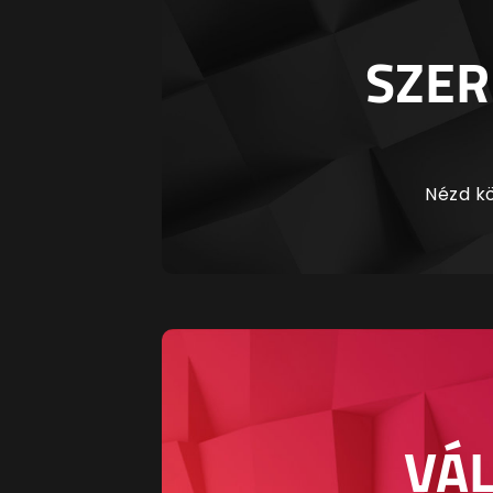
SZER
Nézd kö
VÁL