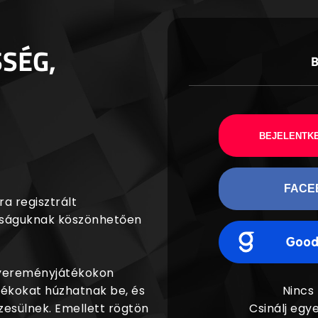
SSÉG,
BEJELENTKE
FACE
a regisztrált
agságuknak köszönhetően
nyereményjátékokon
dékokat húzhatnak be, és
Nincs
esülnek. Emellett rögtön
Csinálj egye