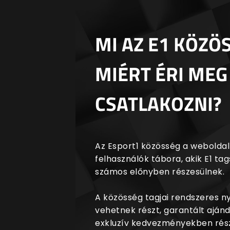
MI AZ E1 KÖZÖ
MIÉRT ÉRI MEG
CSATLAKOZNI?
Az Esport1 közösség a weboldalr
felhasználók tábora, akik E1 t
számos előnyben részesülnek.
A közösség tagjai rendszeres 
vehetnek részt, garantált aján
exkluzív kedvezményekben rész