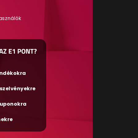
használók
AZ E1 PONT?
ándékokra
szelvényekre
uponokra
nekre