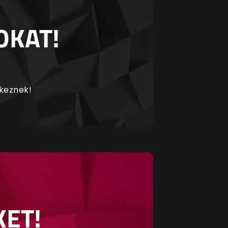
OKAT!
rkeznek!
KET!