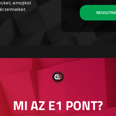
yüket, emojikat
 érzelmeiket.
REGISZTRÁ
MI AZ E1 PONT?