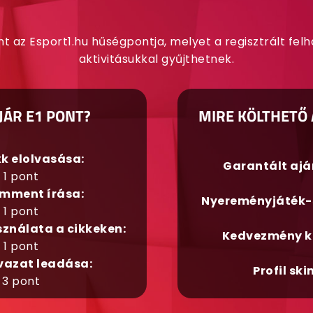
nt az Esport1.hu hűségpontja, melyet a regisztrált fel
aktivitásukkal gyűjthetnek.
JÁR E1 PONT?
MIRE KÖLTHETŐ 
kk elolvasása:
Garantált aj
1 pont
mment írása:
Nyereményjáték-
1 pont
sználata a cikkeken:
Kedvezmény k
1 pont
vazat leadása:
Profil ski
3 pont