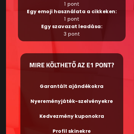
1 pont
Egy emoji használata a cikkeken:
1 pont
Egy szavazat leadása:
3 pont
MIRE KÖLTHETŐ AZ E1 PONT?
Garantált ajándékokra
Nyereményjáték-szelvényekre
Kedvezmény kuponokra
Profil skinekre