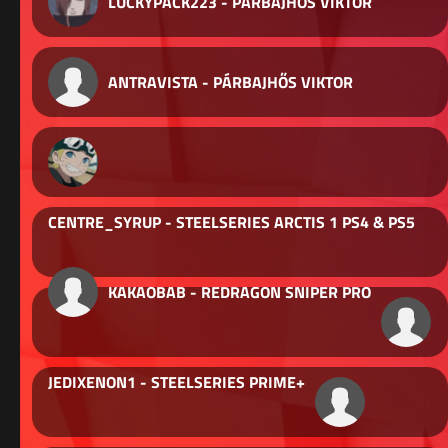
LUCKYPACK223 - PÁRBAJHŐS VIKTOR
ANTRAVISTA - PÁRBAJHŐS VIKTOR
CENTRE_SYRUP - STEELSERIES ARCTIS 1 PS4 & PS5
KAKAOBAB - REDRAGON SNIPER PRO
JEDIXENON1 - STEELSERIES PRIME+