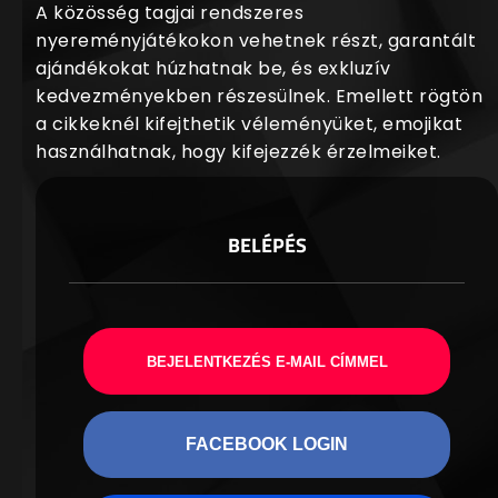
A közösség tagjai rendszeres
nyereményjátékokon vehetnek részt, garantált
ajándékokat húzhatnak be, és exkluzív
kedvezményekben részesülnek. Emellett rögtön
a cikkeknél kifejthetik véleményüket, emojikat
használhatnak, hogy kifejezzék érzelmeiket.
BELÉPÉS
BEJELENTKEZÉS E-MAIL CÍMMEL
FACEBOOK LOGIN