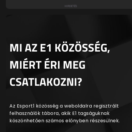
MI AZ E1 KÖZÖSSÉG,
MIÉRT ÉRI MEG
CSATLAKOZNI?
Az Esport1 közösség a weboldalra regisztrált
felhasználók tábora, akik E1 tagságuknak
köszönhetően számos előnyben részesülnek.