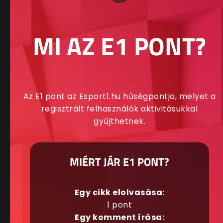
MI AZ E1 PONT?
Az E1 pont az Esport1.hu hűségpontja, melyet a
regisztrált felhasználók aktivitásukkal
gyűjthetnek.
MIÉRT JÁR E1 PONT?
Egy cikk elolvasása:
1 pont
Egy komment írása: