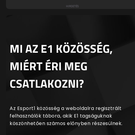
MI AZ E1 KÖZÖSSÉG,
MIÉRT ÉRI MEG
CSATLAKOZNI?
Az Esport1 közösség a weboldalra regisztrált
felhasználók tábora, akik E1 tagságuknak
köszönhetően számos előnyben részesülnek.