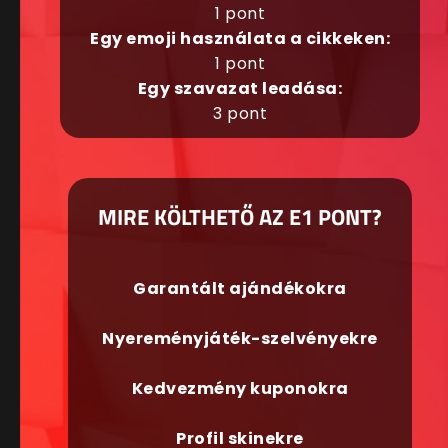
1 pont
Egy emoji használata a cikkeken:
1 pont
Egy szavazat leadása:
3 pont
MIRE KÖLTHETŐ AZ E1 PONT?
Garantált ajándékokra
Nyereményjáték-szelvényekre
Kedvezmény kuponokra
Profil skinekre