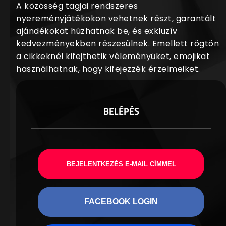
A közösség tagjai rendszeres
nyereményjátékokon vehetnek részt, garantált
ajándékokat húzhatnak be, és exkluzív
kedvezményekben részesülnek. Emellett rögtön
a cikkeknél kifejthetik véleményüket, emojikat
használhatnak, hogy kifejezzék érzelmeiket.
BELÉPÉS
BEJELENTKEZÉS E-MAIL CÍMMEL
FACEBOOK LOGIN