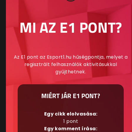
MI AZ E1 PONT?
Az E1 pont az Esport1.hu hűségpontja, melyet a
regisztrált felhasználók aktivitásukkal
gyűjthetnek.
MIÉRT JÁR E1 PONT?
Egy cikk elolvasása:
1 pont
Egy komment írása: