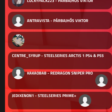
LUCKYPACK223 - PÁRBAJHŐS VIKTOR
ANTRAVISTA - PÁRBAJHŐS VIKTOR
CENTRE_SYRUP - STEELSERIES ARCTIS 1 PS4 & PS5
KAKAOBAB - REDRAGON SNIPER PRO
JEDIXENON1 - STEELSERIES PRIME+