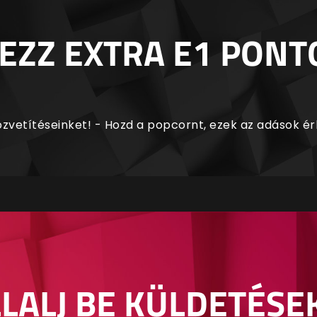
EZZ EXTRA E1 PONT
zvetítéseinket! - Hozd a popcornt, ezek az adások é
LALJ BE KÜLDETÉSE