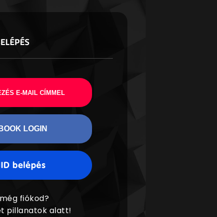
BELÉPÉS
ZÉS E-MAIL CÍMMEL
BOOK LOGIN
 még fiókod?
t pillanatok alatt!