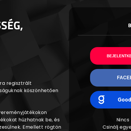
SSÉG,
BEJELENTKE
FACE
a regisztrált
agságuknak köszönhetően
nyereményjátékokon
dékokat húzhatnak be, és
Nincs
esülnek. Emellett rögtön
Csinálj egye