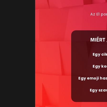
Az E1 po
MIÉRT 
Egy ci
Egy ko
Egy emoji ha
Egy sza