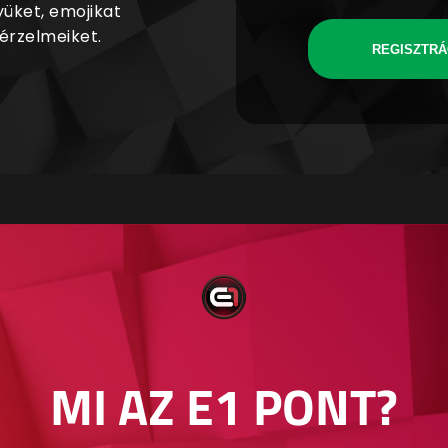
yüket, emojikat
 érzelmeiket.
REGISZTRÁ
MI AZ E1 PONT?