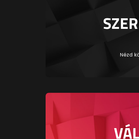
SZER
Nézd kö
VÁL