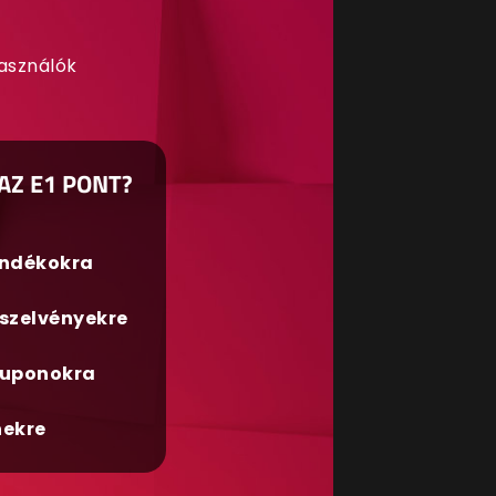
használók
AZ E1 PONT?
ándékokra
szelvényekre
uponokra
nekre