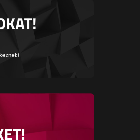
OKAT!
rkeznek!
KET!