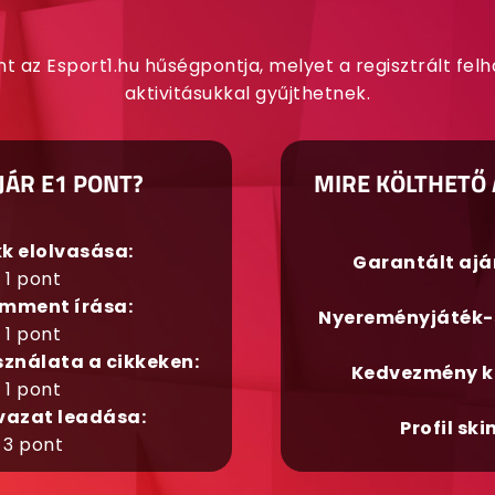
nt az Esport1.hu hűségpontja, melyet a regisztrált fel
aktivitásukkal gyűjthetnek.
JÁR E1 PONT?
MIRE KÖLTHETŐ 
kk elolvasása:
Garantált aj
1 pont
mment írása:
Nyereményjáték-
1 pont
sználata a cikkeken:
Kedvezmény k
1 pont
vazat leadása:
Profil ski
3 pont