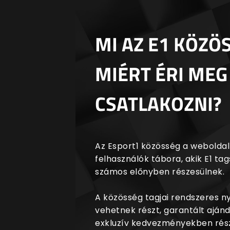
MI AZ E1 KÖZÖ
MIÉRT ÉRI MEG
CSATLAKOZNI?
Az Esport1 közösség a weboldalr
felhasználók tábora, akik E1 t
számos előnyben részesülnek.
A közösség tagjai rendszeres 
vehetnek részt, garantált aján
exkluzív kedvezményekben rész