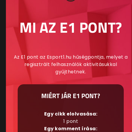
MI AZ E1 PONT?
Az E1 pont az Esport1.hu hűségpontja, melyet a
regisztrált felhasználók aktivitásukkal
gyűjthetnek.
MIÉRT JÁR E1 PONT?
Egy cikk elolvasása:
1 pont
Egy komment írása: