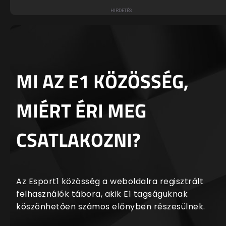
MI AZ E1 KÖZÖSSÉG,
MIÉRT ÉRI MEG
CSATLAKOZNI?
Az Esport1 közösség a weboldalra regisztrált
felhasználók tábora, akik E1 tagságuknak
köszönhetően számos előnyben részesülnek.