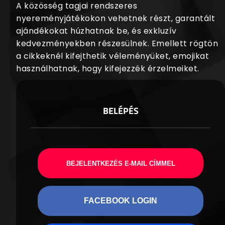
A közösség tagjai rendszeres
nyereményjátékokon vehetnek részt, garantált
ajándékokat húzhatnak be, és exkluzív
kedvezményekben részesülnek. Emellett rögtön
a cikkeknél kifejthetik véleményüket, emojikat
használhatnak, hogy kifejezzék érzelmeiket.
BELÉPÉS
BEJELENTKEZÉS E-MAIL CÍMMEL
FACEBOOK LOGIN