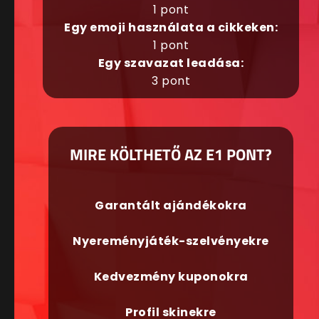
1 pont
Egy emoji használata a cikkeken:
1 pont
Egy szavazat leadása:
3 pont
MIRE KÖLTHETŐ AZ E1 PONT?
Garantált ajándékokra
Nyereményjáték-szelvényekre
Kedvezmény kuponokra
Profil skinekre