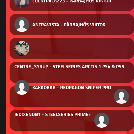
LUCKYPACK223 - PÁRBAJHŐS VIKTOR
ANTRAVISTA - PÁRBAJHŐS VIKTOR
CENTRE_SYRUP - STEELSERIES ARCTIS 1 PS4 & PS5
KAKAOBAB - REDRAGON SNIPER PRO
JEDIXENON1 - STEELSERIES PRIME+