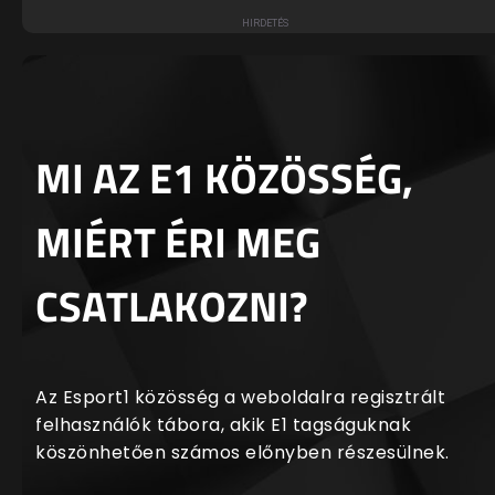
MI AZ E1 KÖZÖSSÉG,
MIÉRT ÉRI MEG
CSATLAKOZNI?
Az Esport1 közösség a weboldalra regisztrált
felhasználók tábora, akik E1 tagságuknak
köszönhetően számos előnyben részesülnek.