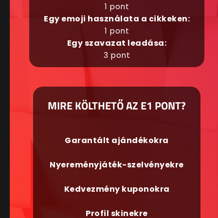
1 pont
Egy emoji használata a cikkeken:
1 pont
Egy szavazat leadása:
3 pont
MIRE KÖLTHETŐ AZ E1 PONT?
Garantált ajándékokra
Nyereményjáték-szelvényekre
Kedvezmény kuponokra
Profil skinekre