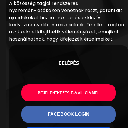
A közösség tagjai rendszeres
nyereményjátékokon vehetnek részt, garantált
ajándékokat húzhatnak be, és exkluzív
kedvezményekben részesülnek. Emellett rögtön
a cikkeknél kifejthetik véleményüket, emojikat
használhatnak, hogy kifejezzék érzelmeiket.
BELÉPÉS
BEJELENTKEZÉS E-MAIL CÍMMEL
FACEBOOK LOGIN