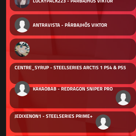
LUCKYPACK223 - PÁRBAJHŐS VIKTOR
ANTRAVISTA - PÁRBAJHŐS VIKTOR
CENTRE_SYRUP - STEELSERIES ARCTIS 1 PS4 & PS5
KAKAOBAB - REDRAGON SNIPER PRO
JEDIXENON1 - STEELSERIES PRIME+