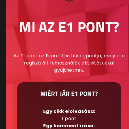
MI AZ E1 PONT?
Az E1 pont az Esport1.hu hűségpontja, melyet a
regisztrált felhasználók aktivitásukkal
gyűjthetnek.
MIÉRT JÁR E1 PONT?
Egy cikk elolvasása:
1 pont
Egy komment írása: