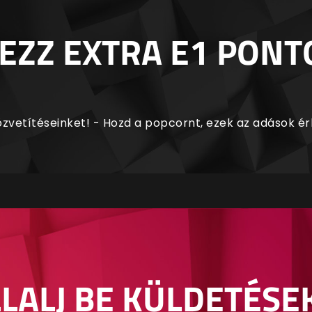
EZZ EXTRA E1 PONT
zvetítéseinket! - Hozd a popcornt, ezek az adások é
LALJ BE KÜLDETÉSE