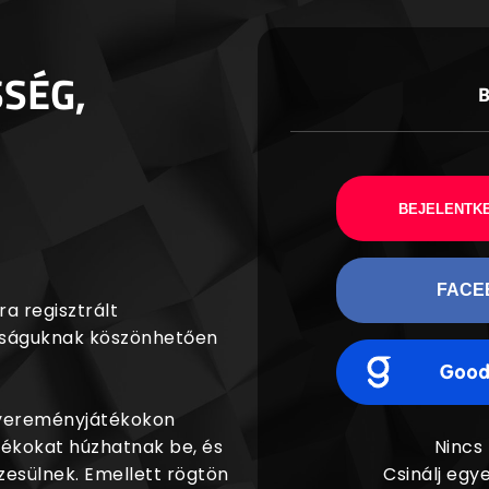
SSÉG,
BEJELENTKE
FACE
a regisztrált
agságuknak köszönhetően
nyereményjátékokon
dékokat húzhatnak be, és
Nincs
esülnek. Emellett rögtön
Csinálj egye