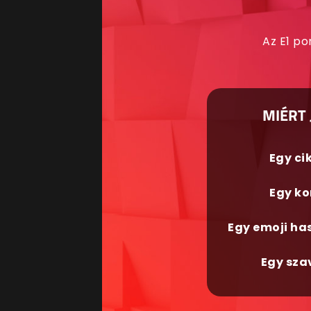
Az E1 po
MIÉRT 
Egy ci
Egy ko
Egy emoji ha
Egy sza