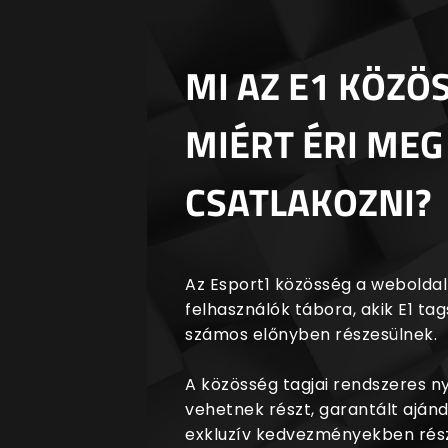
MI AZ E1 KÖZÖ
MIÉRT ÉRI MEG
CSATLAKOZNI?
Az Esport1 közösség a weboldalr
felhasználók tábora, akik E1 t
számos előnyben részesülnek.
A közösség tagjai rendszeres 
vehetnek részt, garantált aján
exkluzív kedvezményekben rész