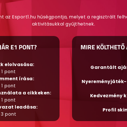
nt az Esport1.hu hűségpontja, melyet a regisztrált fel
aktivitásukkal gyűjthetnek.
JÁR E1 PONT?
MIRE KÖLTHETŐ 
kk elolvasása:
Garantált aj
1 pont
mment írása:
Nyereményjáték-
1 pont
sználata a cikkeken:
Kedvezmény k
1 pont
vazat leadása:
Profil ski
3 pont