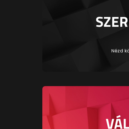
SZER
Nézd kö
VÁL