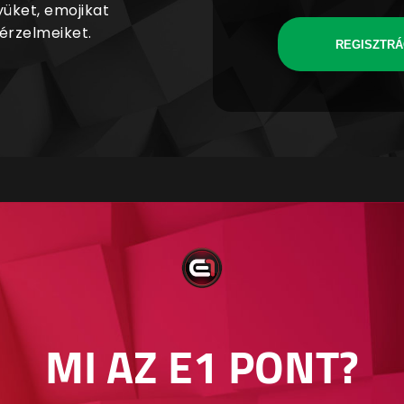
yüket, emojikat
 érzelmeiket.
REGISZTRÁ
MI AZ E1 PONT?