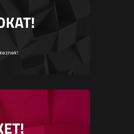
OKAT!
rkeznek!
KET!