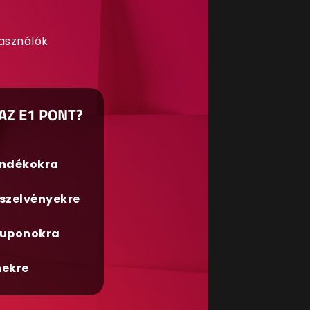
használók
AZ E1 PONT?
ándékokra
szelvényekre
uponokra
nekre