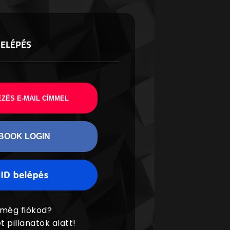
BELÉPÉS
ZÉS E-MAIL CÍMMEL
BOOK LOGIN
 még fiókod?
t pillanatok alatt!