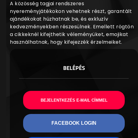
A közösség tagjai rendszeres
nyereményjátékokon vehetnek részt, garantált
ajándékokat húzhatnak be, és exkluzív
kedvezményekben részesülnek. Emellett rögtön
a cikkeknél kifejthetik véleményüket, emojikat
használhatnak, hogy kifejezzék érzelmeiket.
BELÉPÉS
BEJELENTKEZÉS E-MAIL CÍMMEL
FACEBOOK LOGIN