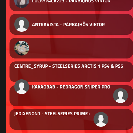
LUCKYPACK223 - PÁRBAJHŐS VIKTOR
ANTRAVISTA - PÁRBAJHŐS VIKTOR
CENTRE_SYRUP - STEELSERIES ARCTIS 1 PS4 & PS5
KAKAOBAB - REDRAGON SNIPER PRO
JEDIXENON1 - STEELSERIES PRIME+