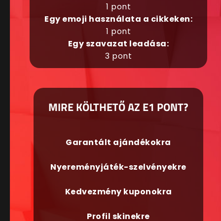
1 pont
Egy emoji használata a cikkeken:
1 pont
Egy szavazat leadása:
3 pont
MIRE KÖLTHETŐ AZ E1 PONT?
Garantált ajándékokra
Nyereményjáték-szelvényekre
Kedvezmény kuponokra
Profil skinekre