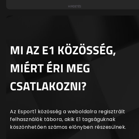
MI AZ E1 KÖZÖSSÉG,
MIÉRT ÉRI MEG
CSATLAKOZNI?
Az Esport1 közösség a weboldalra regisztrált
felhasználók tábora, akik E1 tagságuknak
köszönhetően számos előnyben részesülnek.