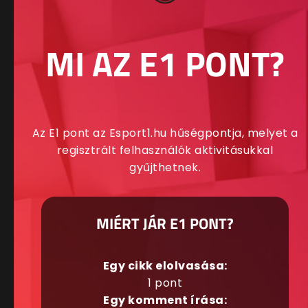
MI AZ E1 PONT?
Az E1 pont az Esport1.hu hűségpontja, melyet a
regisztrált felhasználók aktivitásukkal
gyűjthetnek.
MIÉRT JÁR E1 PONT?
Egy cikk elolvasása:
1 pont
Egy komment írása: