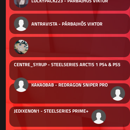
LUCKYPACK223 - PÁRBAJHŐS VIKTOR
ANTRAVISTA - PÁRBAJHŐS VIKTOR
CENTRE_SYRUP - STEELSERIES ARCTIS 1 PS4 & PS5
KAKAOBAB - REDRAGON SNIPER PRO
JEDIXENON1 - STEELSERIES PRIME+