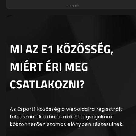
MI AZ E1 KÖZÖSSÉG,
MIÉRT ÉRI MEG
CSATLAKOZNI?
Az Esport1 közösség a weboldalra regisztrált
felhasználók tábora, akik E1 tagságuknak
köszönhetően számos előnyben részesülnek.