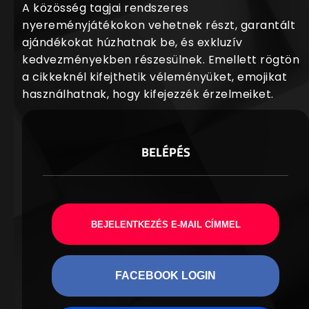
A közösség tagjai rendszeres
nyereményjátékokon vehetnek részt, garantált
ajándékokat húzhatnak be, és exkluzív
kedvezményekben részesülnek. Emellett rögtön
a cikkeknél kifejthetik véleményüket, emojikat
használhatnak, hogy kifejezzék érzelmeiket.
BELÉPÉS
BEJELENTKEZÉS E-MAIL CÍMMEL
FACEBOOK LOGIN