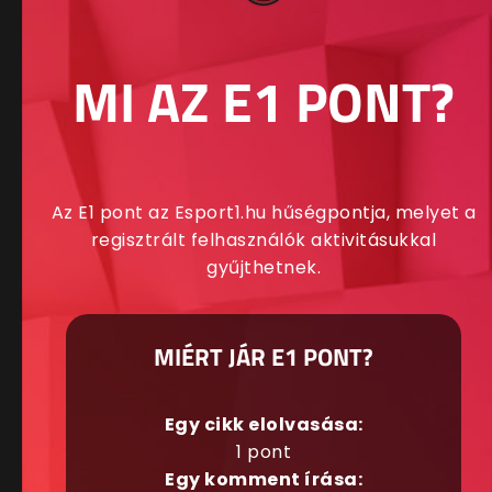
MI AZ E1 PONT?
Az E1 pont az Esport1.hu hűségpontja, melyet a
regisztrált felhasználók aktivitásukkal
gyűjthetnek.
MIÉRT JÁR E1 PONT?
Egy cikk elolvasása:
1 pont
Egy komment írása: