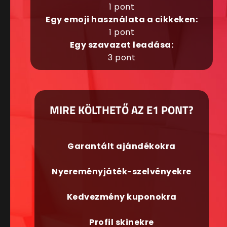
1 pont
Egy emoji használata a cikkeken:
1 pont
Egy szavazat leadása:
3 pont
MIRE KÖLTHETŐ AZ E1 PONT?
Garantált ajándékokra
Nyereményjáték-szelvényekre
Kedvezmény kuponokra
Profil skinekre