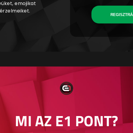
yüket, emojikat
 érzelmeiket.
REGISZTRÁ
MI AZ E1 PONT?