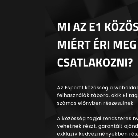
MI AZ E1 KÖZÖ
MIÉRT ÉRI MEG
CSATLAKOZNI?
Az Esport1 közösség a weboldalr
felhasználók tábora, akik E1 t
számos előnyben részesülnek.
A közösség tagjai rendszeres 
vehetnek részt, garantált aján
exkluzív kedvezményekben rész