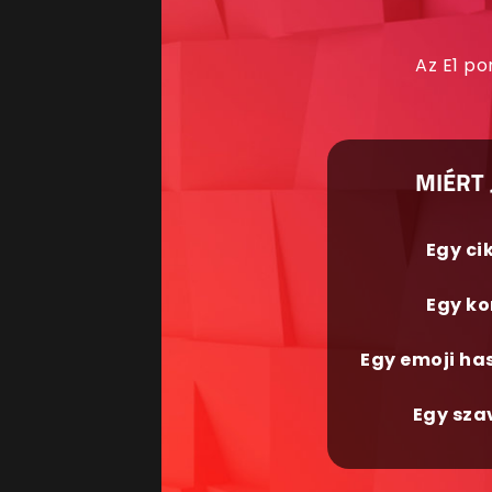
Az E1 po
MIÉRT 
Egy ci
Egy ko
Egy emoji ha
Egy sza