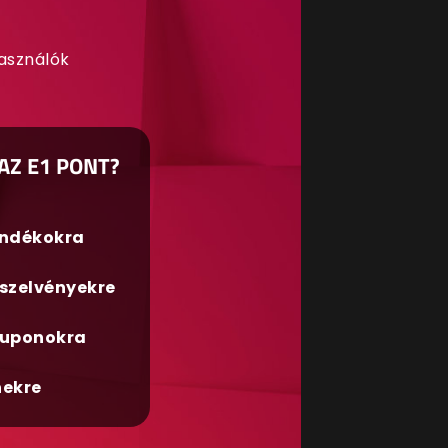
használók
AZ E1 PONT?
ándékokra
szelvényekre
uponokra
nekre