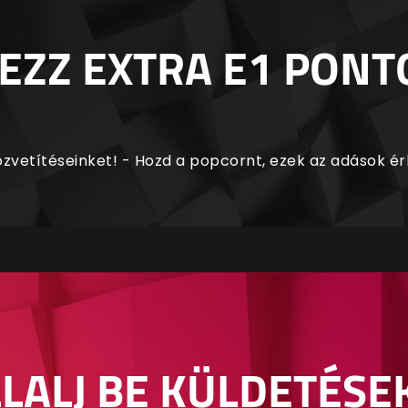
EZZ EXTRA E1 PONT
zvetítéseinket! - Hozd a popcornt, ezek az adások é
LALJ BE KÜLDETÉSE