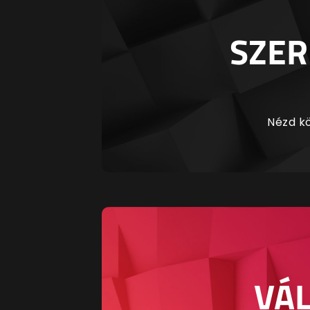
SZER
Nézd kö
VÁL