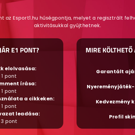
nt az Esport1.hu hűségpontja, melyet a regisztrált fel
aktivitásukkal gyűjthetnek.
JÁR E1 PONT?
MIRE KÖLTHETŐ 
kk elolvasása:
Garantált aj
1 pont
mment írása:
Nyereményjáték-
1 pont
sználata a cikkeken:
Kedvezmény k
1 pont
vazat leadása:
Profil ski
3 pont