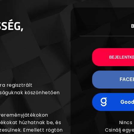
SSÉG,
BEJELENTKE
FACE
a regisztrált
agságuknak köszönhetően
nyereményjátékokon
dékokat húzhatnak be, és
Nincs
esülnek. Emellett rögtön
Csinálj egye