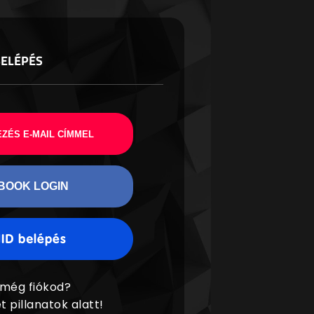
BELÉPÉS
ZÉS E-MAIL CÍMMEL
BOOK LOGIN
 még fiókod?
t pillanatok alatt!