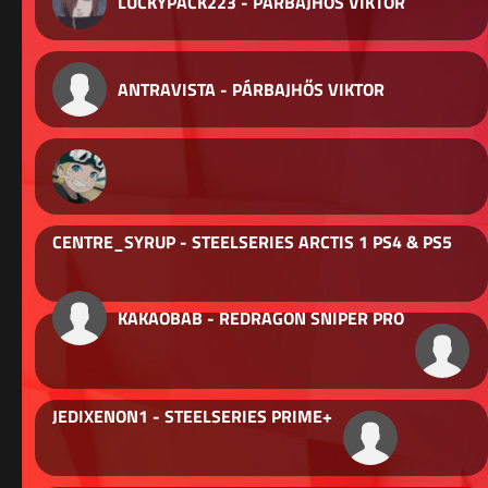
LUCKYPACK223 - PÁRBAJHŐS VIKTOR
ANTRAVISTA - PÁRBAJHŐS VIKTOR
CENTRE_SYRUP - STEELSERIES ARCTIS 1 PS4 & PS5
KAKAOBAB - REDRAGON SNIPER PRO
JEDIXENON1 - STEELSERIES PRIME+