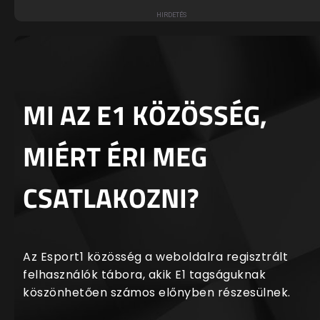
MI AZ E1 KÖZÖSSÉG,
MIÉRT ÉRI MEG
CSATLAKOZNI?
Az Esport1 közösség a weboldalra regisztrált
felhasználók tábora, akik E1 tagságuknak
köszönhetően számos előnyben részesülnek.