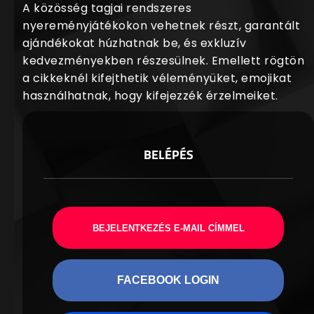
A közösség tagjai rendszeres
nyereményjátékokon vehetnek részt, garantált
ajándékokat húzhatnak be, és exkluzív
kedvezményekben részesülnek. Emellett rögtön
a cikkeknél kifejthetik véleményüket, emojikat
használhatnak, hogy kifejezzék érzelmeiket.
BELÉPÉS
BEJELENTKEZÉS E-MAIL CÍMMEL
FACEBOOK LOGIN