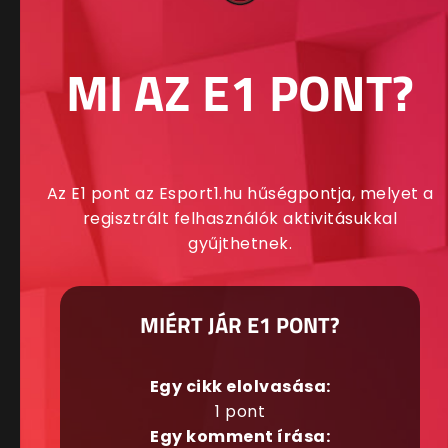
MI AZ E1 PONT?
Az E1 pont az Esport1.hu hűségpontja, melyet a
regisztrált felhasználók aktivitásukkal
gyűjthetnek.
MIÉRT JÁR E1 PONT?
Egy cikk elolvasása:
1 pont
Egy komment írása: