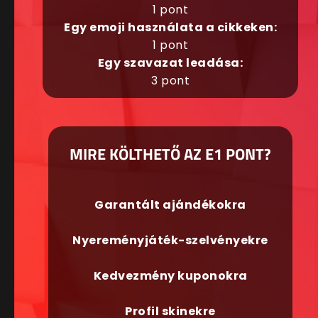
1 pont
Egy emoji használata a cikkeken:
1 pont
Egy szavazat leadása:
3 pont
MIRE KÖLTHETŐ AZ E1 PONT?
Garantált ajándékokra
Nyereményjáték-szelvényekre
Kedvezmény kuponokra
Profil skinekre