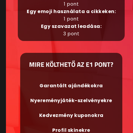
1 pont
Egy emoji használata a cikkeken:
1 pont
Egy szavazat leadása:
3 pont
MIRE KÖLTHETŐ AZ E1 PONT?
Garantált ajándékokra
Nyereményjáték-szelvényekre
Kedvezmény kuponokra
Profil skinekre