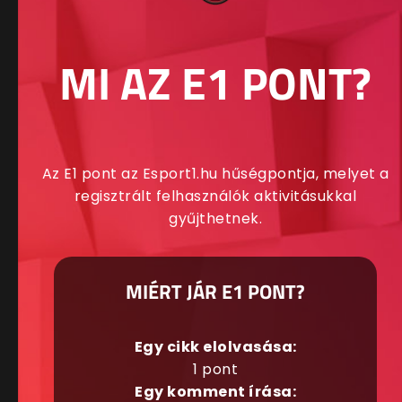
MI AZ E1 PONT?
Az E1 pont az Esport1.hu hűségpontja, melyet a
regisztrált felhasználók aktivitásukkal
gyűjthetnek.
MIÉRT JÁR E1 PONT?
Egy cikk elolvasása:
1 pont
Egy komment írása: