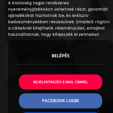
A közösség tagjai rendszeres
nyereményjátékokon vehetnek részt, garantált
ajándékokat húzhatnak be, és exkluzív
kedvezményekben részesülnek. Emellett rögtön
a cikkeknél kifejthetik véleményüket, emojikat
használhatnak, hogy kifejezzék érzelmeiket.
BELÉPÉS
BEJELENTKEZÉS E-MAIL CÍMMEL
FACEBOOK LOGIN