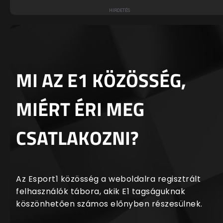
MI AZ E1 KÖZÖSSÉG,
MIÉRT ÉRI MEG
CSATLAKOZNI?
Az Esport1 közösség a weboldalra regisztrált
felhasználók tábora, akik E1 tagságuknak
köszönhetően számos előnyben részesülnek.