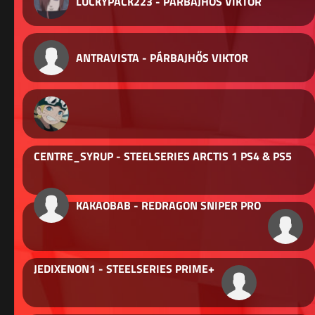
LUCKYPACK223 - PÁRBAJHŐS VIKTOR
ANTRAVISTA - PÁRBAJHŐS VIKTOR
CENTRE_SYRUP - STEELSERIES ARCTIS 1 PS4 & PS5
KAKAOBAB - REDRAGON SNIPER PRO
JEDIXENON1 - STEELSERIES PRIME+